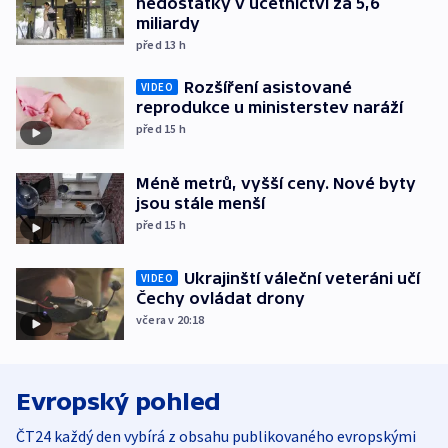
nedostatky v účetnictví za 5,6
miliardy
před 13
h
Rozšíření asistované
VIDEO
reprodukce u ministerstev naráží
před 15
h
Méně metrů, vyšší ceny. Nové byty
jsou stále menší
před 15
h
Ukrajinští váleční veteráni učí
VIDEO
Čechy ovládat drony
včera v 20:18
Evropský pohled
ČT24 každý den vybírá z obsahu publikovaného evropskými