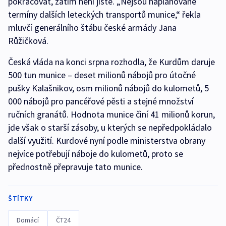
pokračovat, zatím není jisté. „Nejsou naplánované
termíny dalších leteckých transportů munice,“ řekla
mluvčí generálního štábu české armády Jana
Růžičková.
Česká vláda na konci srpna rozhodla, že Kurdům daruje
500 tun munice – deset milionů nábojů pro útočné
pušky Kalašnikov, osm milionů nábojů do kulometů, 5
000 nábojů pro pancéřové pěsti a stejné množství
ručních granátů. Hodnota munice činí 41 milionů korun,
jde však o starší zásoby, u kterých se nepředpokládalo
další využití. Kurdové nyní podle ministerstva obrany
nejvíce potřebují náboje do kulometů, proto se
přednostně přepravuje tato munice.
ŠTÍTKY
Domácí
ČT24