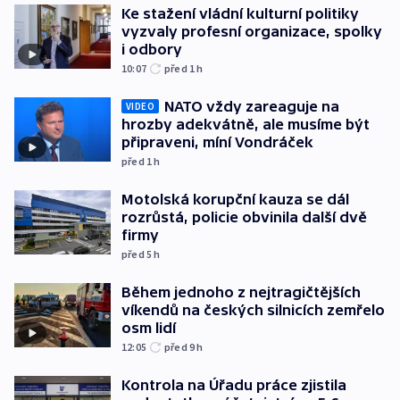
Ke stažení vládní kulturní politiky
vyzvaly profesní organizace, spolky
i odbory
10:07
před 1
h
NATO vždy zareaguje na
VIDEO
hrozby adekvátně, ale musíme být
připraveni, míní Vondráček
před 1
h
Motolská korupční kauza se dál
rozrůstá, policie obvinila další dvě
firmy
před 5
h
Během jednoho z nejtragičtějších
víkendů na českých silnicích zemřelo
osm lidí
12:05
před 9
h
Kontrola na Úřadu práce zjistila