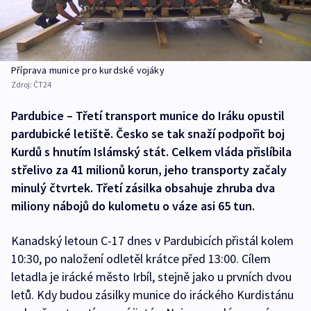
Příprava munice pro kurdské vojáky
Zdroj:
ČT24
Pardubice – Třetí transport munice do Iráku opustil
pardubické letiště. Česko se tak snaží podpořit boj
Kurdů s hnutím Islámský stát. Celkem vláda přislíbila
střelivo za 41 milionů korun, jeho transporty začaly
minulý čtvrtek. Třetí zásilka obsahuje zhruba dva
miliony nábojů do kulometu o váze asi 65 tun.
Kanadský letoun C-17 dnes v Pardubicích přistál kolem
10:30, po naložení odletěl krátce před 13:00. Cílem
letadla je irácké město Irbíl, stejně jako u prvních dvou
letů. Kdy budou zásilky munice do iráckého Kurdistánu