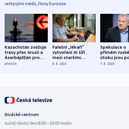
veřejnými médii, členy Eurovize.
Kazachstán zvažuje
Falešní „lékaři“
Spekulace o
trasy přes Gruzii a
vytvoření AI šíří
přímém rusk
Ázerbájdžán pro
mezi staršími
útoku jsou po
vývoz ropy do
Poláky nebezpečné
míní estonsk
před 6
h
8. 8. 2026
7. 8. 2026
Evropy
zdravotní rady
bezpečnostn
expert
Divácké centrum
každý všední den:
8:00—16:00 hodin