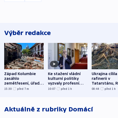
Výběr redakce
Západ Kolumbie
Ke stažení vládní
Ukrajina cílila
zasáhlo
kulturní politiky
rafinerii v
zemětřesení, úřady
vyzvaly profesní
Tatarstánu, 
hlásí přes sto obětí
organizace, spolky i
útočilo na mě
15:30
před 7
m
10:07
před 1
h
08:44
před 1
h
odbory
benzinky či s
WHO
Aktuálně z rubriky
Domácí