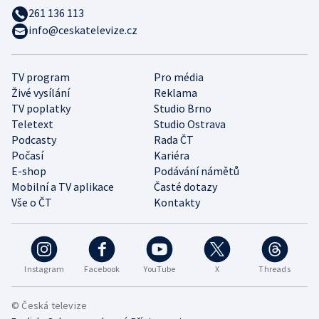
261 136 113
info@ceskatelevize.cz
TV program
Pro média
Živé vysílání
Reklama
TV poplatky
Studio Brno
Teletext
Studio Ostrava
Podcasty
Rada ČT
Počasí
Kariéra
E-shop
Podávání námětů
Mobilní a TV aplikace
Časté dotazy
Vše o ČT
Kontakty
Instagram
Facebook
YouTube
X
Threads
© Česká televize