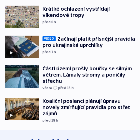
Krátké ochlazení vystřídají
víkendové tropy
před 6
h
Začínají platit přísnější pravidla
VIDEO
pro ukrajinské uprchlíky
před 7
h
Částí území prošly bouřky se silným
větrem. Lámaly stromy a poničily
střechu
včera
před 15
h
Koaliční poslanci plánují úpravu
novely zmírňující pravidla pro střet
zájmů
před 18
h