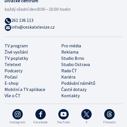
Divácké centrum
každý všední den:
8:00—16:00 hodin
261 136 113
info@ceskatelevize.cz
TV program
Pro média
Živé vysílání
Reklama
TV poplatky
Studio Brno
Teletext
Studio Ostrava
Podcasty
Rada ČT
Počasí
Kariéra
E-shop
Podávání námětů
Mobilní a TV aplikace
Časté dotazy
Vše o ČT
Kontakty
Instagram
Facebook
YouTube
X
Threads