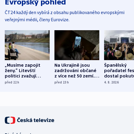
Evropský pohled
ČT24 každý den vybírá z obsahu publikovaného evropskými
veřejnými médii, členy Eurovize.
„Musíme zapojit
Na Ukrajině jsou
Španělský
ženy.“ Litevští
zadržováni občané
pořadatel fes
politici zvažují
z více než 50 zemí.
dostal pokut
dohodu o
Bojovali na straně
nekalé prakti
před 22
h
před 23
h
4. 8. 2026
demografii
Ruska