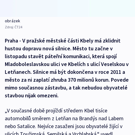
obrázek
Zdroj:
ČT24
Praha - V pražské městské části Kbely má zklidnit
hustou dopravu nová silnice. Město tu začne v
listopadu stavět páteřní komunikaci, která spojí
Mladoboleslavskou ulici ve Kbelích s ulicí Veselskou v
Letňanech. Silnice má být dokončena v roce 2011 a
město za ni zaplatí zhruba 370 milionů korun. Povede
mimo současnou zástavbu, a tak nebudou obyvatelé
stavbou nijak omezeni.
„V současné době projíždí středem Kbel tisíce
automobilů směrem z Letňan na Brandýs nad Labem
nebo Satalice. Nejvíce zasaženi jsou obyvatelé žijící v
ulicích Toužimská, Semilská a Vrchlabská,“ uvedl