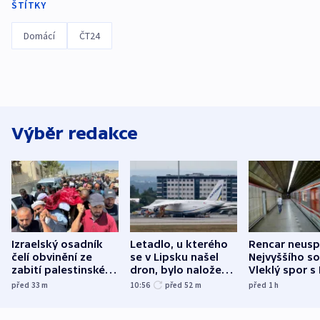
ŠTÍTKY
Domácí
ČT24
Výběr redakce
Izraelský osadník
Letadlo, u kterého
Rencar neusp
čelí obvinění ze
se v Lipsku našel
Nejvyššího s
zabití palestinského
dron, bylo naložené
Vleklý spor s
aktivisty
municí, píší média
reklamní plo
před 33
m
10:56
před 52
m
před 1
h
končí