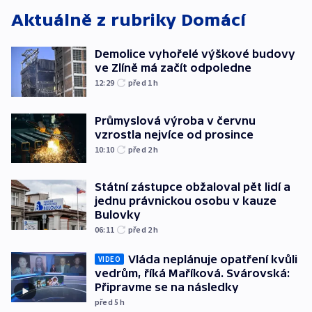
Aktuálně z rubriky
Domácí
Demolice vyhořelé výškové budovy
ve Zlíně má začít odpoledne
12:29
před 1
h
Průmyslová výroba v červnu
vzrostla nejvíce od prosince
10:10
před 2
h
Státní zástupce obžaloval pět lidí a
jednu právnickou osobu v kauze
Bulovky
06:11
před 2
h
Vláda neplánuje opatření kvůli
VIDEO
vedrům, říká Maříková. Svárovská:
Připravme se na následky
před 5
h