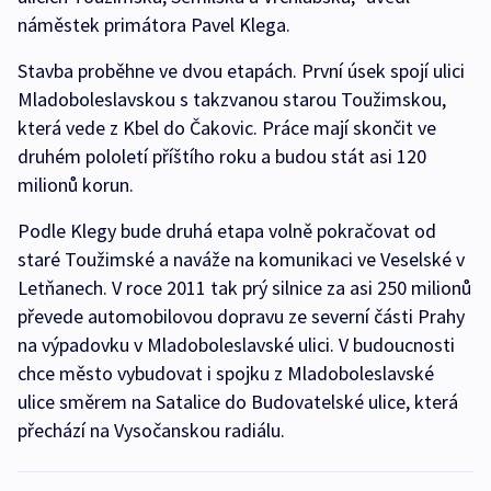
náměstek primátora Pavel Klega.
Stavba proběhne ve dvou etapách. První úsek spojí ulici
Mladoboleslavskou s takzvanou starou Toužimskou,
která vede z Kbel do Čakovic. Práce mají skončit ve
druhém pololetí příštího roku a budou stát asi 120
milionů korun.
Podle Klegy bude druhá etapa volně pokračovat od
staré Toužimské a naváže na komunikaci ve Veselské v
Letňanech. V roce 2011 tak prý silnice za asi 250 milionů
převede automobilovou dopravu ze severní části Prahy
na výpadovku v Mladoboleslavské ulici. V budoucnosti
chce město vybudovat i spojku z Mladoboleslavské
ulice směrem na Satalice do Budovatelské ulice, která
přechází na Vysočanskou radiálu.