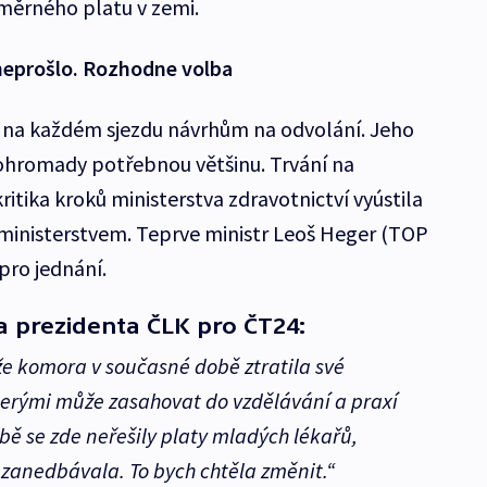
měrného platu v zemi.
neprošlo. Rozhodne volba
 na každém sjezdu návrhům na odvolání. Jeho
 dohromady potřebnou většinu. Trvání na
ritika kroků ministerstva zdravotnictví vyústila
ministerstvem. Teprve ministr Leoš Heger (TOP
 pro jednání.
a prezidenta ČLK pro ČT24:
e komora v současné době ztratila své
erými může zasahovat do vzdělávání a praxí
bě se zde neřešily platy mladých lékařů,
 zanedbávala. To bych chtěla změnit.“