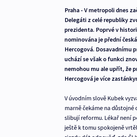
Praha - V metropoli dnes za
Delegáti z celé republiky z
prezidenta. Poprvé v histor
nominována je přední česká
Hercogová. Dosavadnímu pr
uchází se však o funkci zno
nemohou mu ale upřít, že pr
Hercogová je více zastánky
V úvodním slově Kubek vyzva
marně čekáme na důstojné oh
slibují reformu. Lékař není 
ještě k tomu spokojeně vrtě