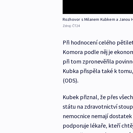
Rozhovor s Milanem Kubkem a Janou 
Zdroj:
ČT24
Při hodnocení celého pětile
Komora podle něj je ekonomi
při tom zpronevěřila povinno
Kubka přispěla také k tomu
(ODS).
Kubek přiznal, že přes všec
státu na zdravotnictví stoup
nemocnice nemají dostatek 
podporuje lékaře, kteří cht