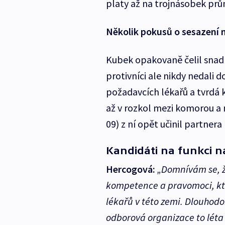
platy až na trojnásobek prů
Několik pokusů o sesazení 
Kubek opakovaně čelil snad
protivníci ale nikdy nedali
požadavcích lékařů a tvrdá k
až v rozkol mezi komorou a 
09) z ní opět učinil partnera
Kandidáti na funkci n
Hercogová:
„Domnívám se, ž
kompetence a pravomoci, kt
lékařů v této zemi. Dlouhodo
odborová organizace to léta