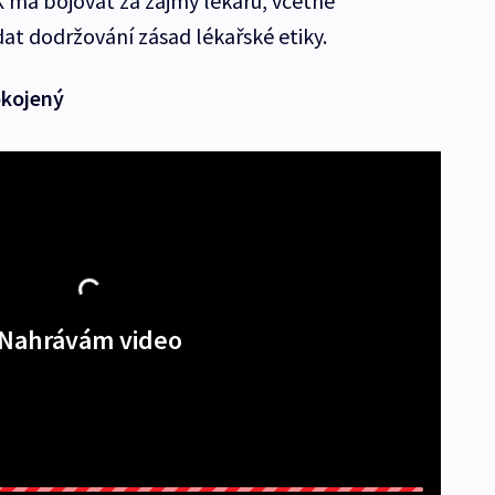
 má bojovat za zájmy lékařů, včetně
at dodržování zásad lékařské etiky.
okojený
Nahrávám video