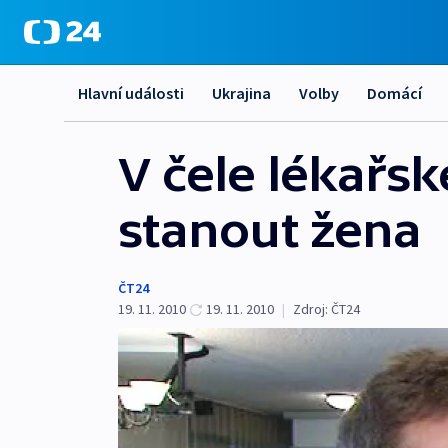
Hlavní události
Ukrajina
Volby
Domácí
V čele lékařs
stanout žena
ČT24
19. 11. 2010
19. 11. 2010
|
Zdroj:
ČT24