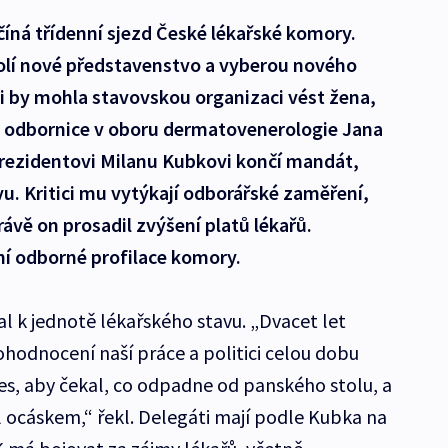
číná třídenní sjezd České lékařské komory.
volí nové představenstvo a vyberou nového
ii by mohla stavovskou organizaci vést žena,
 odbornice v oboru dermatovenerologie Jana
ezidentovi Milanu Kubkovi končí mandát,
vu. Kritici mu vytýkají odborářské zaměření,
ávě on prosadil zvýšení platů lékařů.
ní odborné profilace komory.
l k jednotě lékařského stavu. „Dvacet let
odnocení naší práce a politici celou dobu
pes, aby čekal, co odpadne od panského stolu, a
l ocáskem,“ řekl. Delegáti mají podle Kubka na