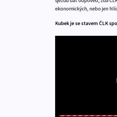
sjezdu dát odpověď, zda ČLK
ekonomických, nebo jen hlíd
Kubek je se stavem ČLK sp