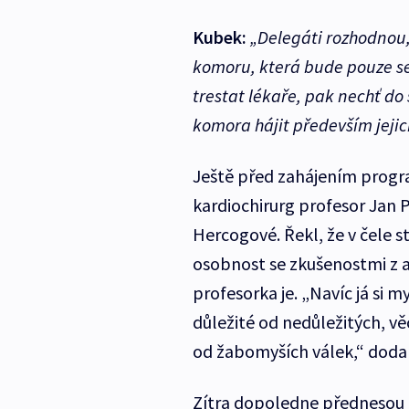
Kubek:
„Delegáti rozhodnou,
komoru, která bude pouze ser
trestat lékaře, pak nechť do
komora hájit především jejic
Ještě před zahájením progra
kardiochirurg profesor Jan 
Hercogové. Řekl, že v čele 
osobnost se zkušenostmi z a
profesorka je. „Navíc já si m
důležité od nedůležitých, vě
od žabomyších válek,“ dodal
Zítra dopoledne přednesou o