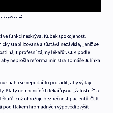
Hercogovou
tí ve funkci neskrýval Kubek spokojenost.
cky stabilizovaná a zůstává nezávislá, „aniž se
sti hájit profesní zájmy lékařů“. ČLK podle
, aby neprošla reforma ministra Tomáše Julínka
hnu snahu se nepodařilo prosadit, aby výdaje
ly. Platy nemocničních lékařů jsou „žalostné“ a
lékařů, což ohrožuje bezpečnost pacientů. ČLK
ějí pod tlakem hromadných výpovědí zvýšit