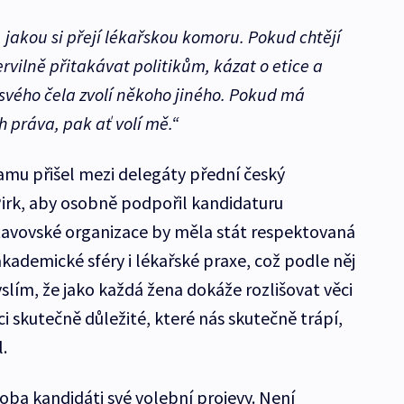
 jakou si přejí lékařskou komoru. Pokud chtějí
vilně přitakávat politikům, kázat o etice a
 svého čela zvolí někoho jiného. Pokud má
h práva, pak ať volí mě.“
mu přišel mezi delegáty přední český
Pirk, aby osobně podpořil kandidaturu
stavovské organizace by měla stát respektovaná
kademické sféry i lékařské praxe, což podle něj
yslím, že jako každá žena dokáže rozlišovat věci
ci skutečně důležité, které nás skutečně trápí,
.
ba kandidáti své volební projevy. Není