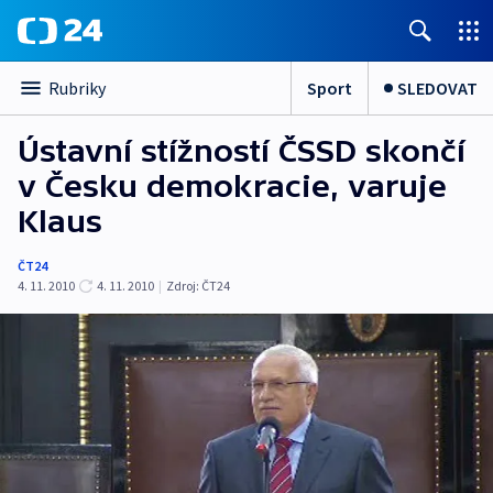
Sport
SLEDOVAT
Rubriky
Ústavní stížností ČSSD skončí
v Česku demokracie, varuje
Klaus
ČT24
4. 11. 2010
4. 11. 2010
|
Zdroj:
ČT24