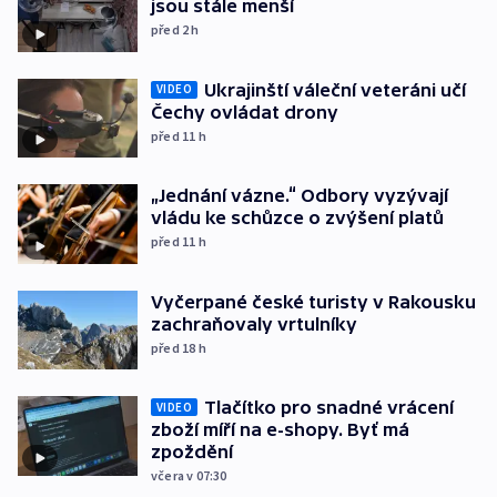
jsou stále menší
před 2
h
Ukrajinští váleční veteráni učí
VIDEO
Čechy ovládat drony
před 11
h
„Jednání vázne.“ Odbory vyzývají
vládu ke schůzce o zvýšení platů
před 11
h
Vyčerpané české turisty v Rakousku
zachraňovaly vrtulníky
před 18
h
Tlačítko pro snadné vrácení
VIDEO
zboží míří na e-shopy. Byť má
zpoždění
včera v 07:30