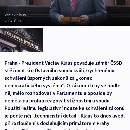
Václav Klaus
Zdroj:
ČT24
Praha - Prezident Václav Klaus považuje záměr ČSSD
stěžovat si u Ústavního soudu kvůli zrychlenému
schválení úsporných zákonů za „konec
demokratického systému“. O zákonech by se podle
něj mělo rozhodovat v Parlamentu a opozice by
neměla na prohru reagovat stížnostmi u soudu.
Použití režimu legislativní nouze ke schválení zákonů
je podle něj „technicistní detail“. Klaus to dnes uvedl
při rozloučení s dosluhujícím primátorem Prahy