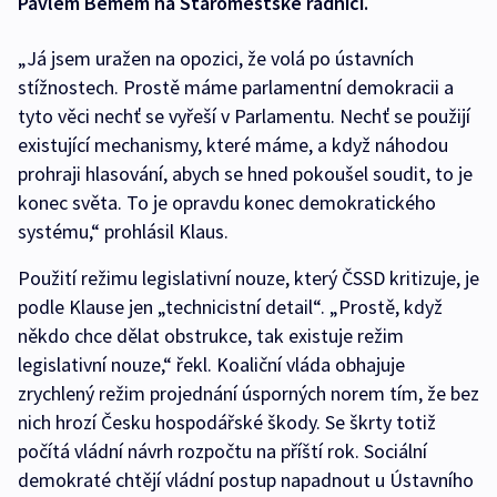
Pavlem Bémem na Staroměstské radnici.
„Já jsem uražen na opozici, že volá po ústavních
stížnostech. Prostě máme parlamentní demokracii a
tyto věci nechť se vyřeší v Parlamentu. Nechť se použijí
existující mechanismy, které máme, a když náhodou
prohraji hlasování, abych se hned pokoušel soudit, to je
konec světa. To je opravdu konec demokratického
systému,“ prohlásil Klaus.
Použití režimu legislativní nouze, který ČSSD kritizuje, je
podle Klause jen „technicistní detail“. „Prostě, když
někdo chce dělat obstrukce, tak existuje režim
legislativní nouze,“ řekl. Koaliční vláda obhajuje
zrychlený režim projednání úsporných norem tím, že bez
nich hrozí Česku hospodářské škody. Se škrty totiž
počítá vládní návrh rozpočtu na příští rok. Sociální
demokraté chtějí vládní postup napadnout u Ústavního