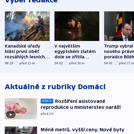
Kanadské úřady
V největším
Trump vybral
hlásí první oběť
egyptském zlatém
nového právn
rozsáhlých lesních
dole se zřítila
poradce Bílé
požárů
hornina, jeden
domu
06:20
před 21
m
04:02
před 26
m
04:41
před 27
člověk zemřel
Aktuálně z rubriky
Domácí
Rozšíření asistované
VIDEO
reprodukce u ministerstev naráží
před 1
h
Méně metrů, vyšší ceny. Nové byty