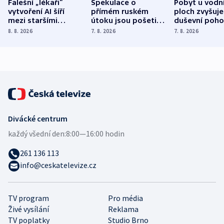
Falešní „lékaři“
Spekulace o
Pobyt u vodn
vytvoření AI šíří
přímém ruském
ploch zvyšuje
mezi staršími
útoku jsou pošetilé,
duševní poho
Poláky nebezpečné
míní estonský
ukázala
8. 8. 2026
7. 8. 2026
7. 8. 2026
zdravotní rady
bezpečnostní
mezinárodní 
expert
Divácké centrum
každý všední den:
8:00—16:00 hodin
261 136 113
info@ceskatelevize.cz
TV program
Pro média
Živé vysílání
Reklama
TV poplatky
Studio Brno