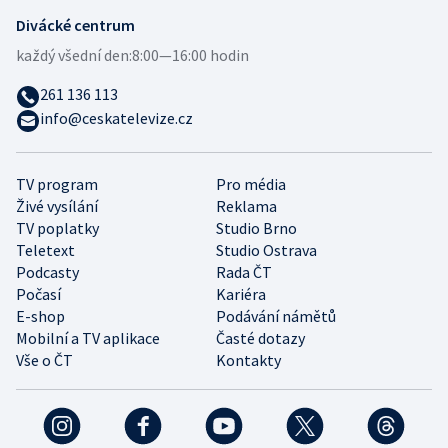
Divácké centrum
každý všední den:
8:00—16:00 hodin
261 136 113
info@ceskatelevize.cz
TV program
Pro média
Živé vysílání
Reklama
TV poplatky
Studio Brno
Teletext
Studio Ostrava
Podcasty
Rada ČT
Počasí
Kariéra
E-shop
Podávání námětů
Mobilní a TV aplikace
Časté dotazy
Vše o ČT
Kontakty