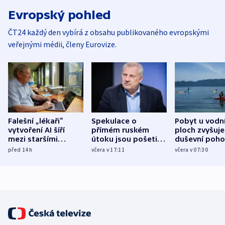
Evropský pohled
ČT24 každý den vybírá z obsahu publikovaného evropskými
veřejnými médii, členy Eurovize.
Falešní „lékaři“
Spekulace o
Pobyt u vodn
vytvoření AI šíří
přímém ruském
ploch zvyšuje
mezi staršími
útoku jsou pošetilé,
duševní poho
Poláky nebezpečné
míní estonský
ukázala
před 14
h
včera v 17:11
včera v 07:30
zdravotní rady
bezpečnostní
mezinárodní 
expert