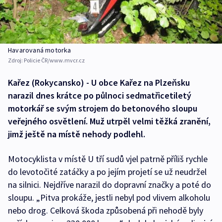
Havarovaná motorka
Zdroj:
Policie ČR/www.mvcr.cz
Kařez (Rokycansko) - U obce Kařez na Plzeňsku
narazil dnes krátce po půlnoci sedmatřicetiletý
motorkář se svým strojem do betonového sloupu
veřejného osvětlení. Muž utrpěl velmi těžká zranění,
jimž ještě na místě nehody podlehl.
Motocyklista v místě U tří sudů vjel patrně příliš rychle
do levotočité zatáčky a po jejím projetí se už neudržel
na silnici. Nejdříve narazil do dopravní značky a poté do
sloupu. „Pitva prokáže, jestli nebyl pod vlivem alkoholu
nebo drog. Celková škoda způsobená při nehodě byly