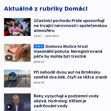
Aktuálně z rubriky
Domácí
Účastníci pochodu Pride upozorňují
na trvající nerovnosti i společenskou
atmosféru
12:02
před 38
m
Domovu Mutice hrozí
VIDEO
maximální pokuta. Neregistrovaná
péče by mohla být trestná
před 1
h
Při nehodě dvou aut na Brněnsku
zemřeli dva lidé, čtyři se těžce zranili
před 2
h
Řeky vysychají a podzemní vody
ubývá. Hydrolog: Klíčem je
zadržování vody