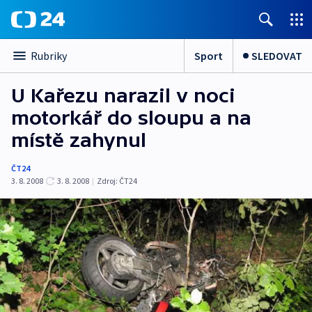
Sport
SLEDOVAT
Rubriky
U Kařezu narazil v noci
motorkář do sloupu a na
místě zahynul
ČT24
3. 8. 2008
3. 8. 2008
|
Zdroj:
ČT24