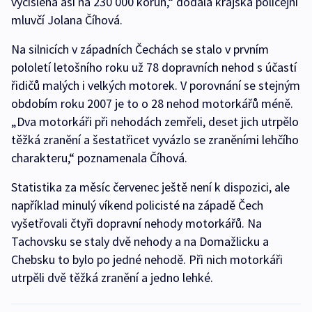
vyčíslena asi na 230 000 korun,“ dodala krajská policejní
mluvčí Jolana Číhová.
Na silnicích v západních Čechách se stalo v prvním
pololetí letošního roku už 78 dopravních nehod s účastí
řidičů malých i velkých motorek. V porovnání se stejným
obdobím roku 2007 je to o 28 nehod motorkářů méně.
„Dva motorkáři při nehodách zemřeli, deset jich utrpělo
těžká zranění a šestatřicet vyvázlo se zraněními lehčího
charakteru,“ poznamenala Číhová.
Statistika za měsíc červenec ještě není k dispozici, ale
například minulý víkend policisté na západě Čech
vyšetřovali čtyři dopravní nehody motorkářů. Na
Tachovsku se staly dvě nehody a na Domažlicku a
Chebsku to bylo po jedné nehodě. Při nich motorkáři
utrpěli dvě těžká zranění a jedno lehké.