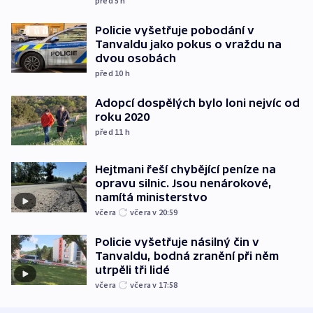
před 5
h
Policie vyšetřuje pobodání v
Tanvaldu jako pokus o vraždu na
dvou osobách
před 10
h
Adopcí dospělých bylo loni nejvíc od
roku 2020
před 11
h
Hejtmani řeší chybějící peníze na
opravu silnic. Jsou nenárokové,
namítá ministerstvo
včera
včera v 20:59
Policie vyšetřuje násilný čin v
Tanvaldu, bodná zranění při něm
utrpěli tři lidé
včera
včera v 17:58