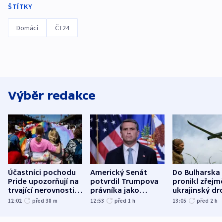
ŠTÍTKY
Domácí
ČT24
Výběr redakce
Účastníci pochodu
Americký Senát
Do Bulharska
Pride upozorňují na
potvrdil Trumpova
pronikl zřejm
trvající nerovnosti i
právníka jako
ukrajinský dr
společenskou
ministra
explodoval k
12:02
před 38
m
12:53
před 1
h
13:05
před 2
h
atmosféru
spravedlnosti
od plynovod