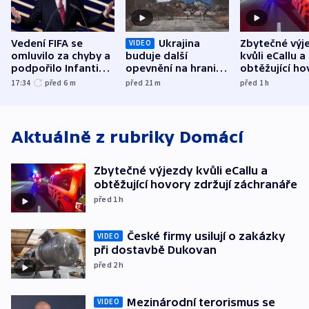
Vedení FIFA se
Ukrajina
Zbytečné výj
VIDEO
omluvilo za chyby a
buduje další
kvůli eCallu a
podpořilo Infantina.
opevnění na hranici
obtěžující ho
UEFA trvá na
s Běloruskem
zdržují záchr
17:34
před 6
m
před 21
m
před 1
h
bojkotu
Aktuálně z rubriky
Domácí
Zbytečné výjezdy kvůli eCallu a
obtěžující hovory zdržují záchranáře
před 1
h
České firmy usilují o zakázky
VIDEO
při dostavbě Dukovan
před 2
h
Mezinárodní terorismus se
VIDEO