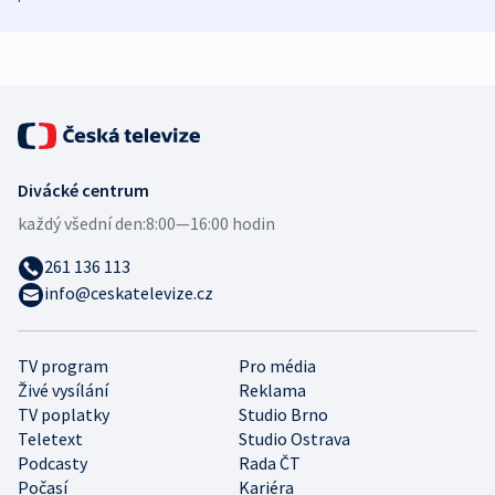
demografii
Ruska
Divácké centrum
každý všední den:
8:00—16:00 hodin
261 136 113
info@ceskatelevize.cz
TV program
Pro média
Živé vysílání
Reklama
TV poplatky
Studio Brno
Teletext
Studio Ostrava
Podcasty
Rada ČT
Počasí
Kariéra