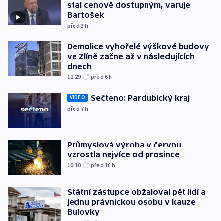
stal cenově dostupným, varuje
Bartošek
před 3
h
Demolice vyhořelé výškové budovy
ve Zlíně začne až v následujících
dnech
12:29
před 6
h
Sečteno: Pardubický kraj
VIDEO
před 7
h
Průmyslová výroba v červnu
vzrostla nejvíce od prosince
10:10
před 10
h
Státní zástupce obžaloval pět lidí a
jednu právnickou osobu v kauze
Bulovky