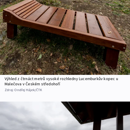
Výhled z čtrnáct metrů vysoké rozhledny Lucemburkův kopec u
Malečova v Českém středohoří
Zdroj:
Ondřej Hájek/ČTK