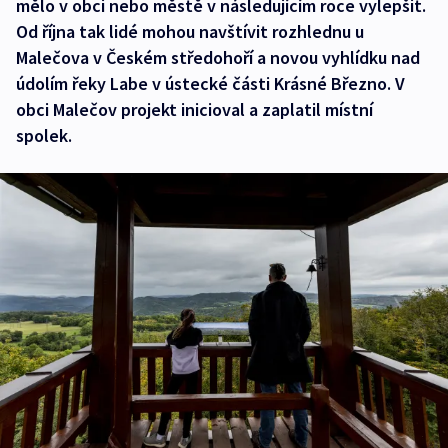
mělo v obci nebo městě v následujícím roce vylepšit.
Od října tak lidé mohou navštívit rozhlednu u
Malečova v Českém středohoří a novou vyhlídku nad
údolím řeky Labe v ústecké části Krásné Březno. V
obci Malečov projekt inicioval a zaplatil místní
spolek.