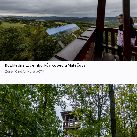
Rozhledna Lucemburkův kopec u Malečova
Zdroj:
Ondřej Hájek/ČTK