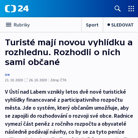
Sport
SLEDOVAT
Rubriky
Turisté mají novou vyhlídku a
rozhlednu. Rozhodli o nich
sami občané
ize
21. 10. 2020
26. 10. 2020
|
Zdroj:
ČTK
V Ústí nad Labem vznikly letos dvě nové turistické
vyhlídky financované z participativního rozpočtu
města. Jde o systém, který občanům umožňuje, aby
se zapojili do rozhodování o rozvoji své obce. Radnice
vymezí část peněz z ročního rozpočtu a obyvatelé
následně podávají návrhy, co by se za tyto peníze