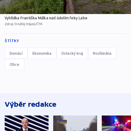
Vyhlídka Františka Málka nad údolím řeky Labe
Zdroj:
Ondřej Hájek/ČTK
ŠTÍTKY
Domácí
Ekonomika
Ústecký kraj
Rozhledna
Obce
Výběr redakce