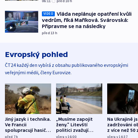
06:11
před 10
h
Vláda neplánuje opatření kvůli
VIDEO
vedrům, říká Maříková. Svárovská:
Připravme se na následky
před 13
h
Evropský pohled
ČT24 každý den vybírá z obsahu publikovaného evropskými
veřejnými médii, členy Eurovize.
Jiný jazyk i technika.
„Musíme zapojit
Na Ukrajině j
Ve Francii
ženy.“ Litevští
zadržováni o
spolupracují hasiči z
politici zvažují
z více než 50 
různých zemí
dohodu o
Bojovali na s
před 7
h
včera v 16:00
včera v 14:37