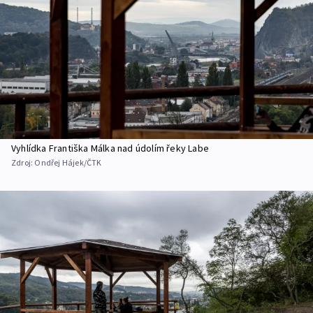
Vyhlídka Františka Málka nad údolím řeky Labe
Zdroj:
Ondřej Hájek/ČTK