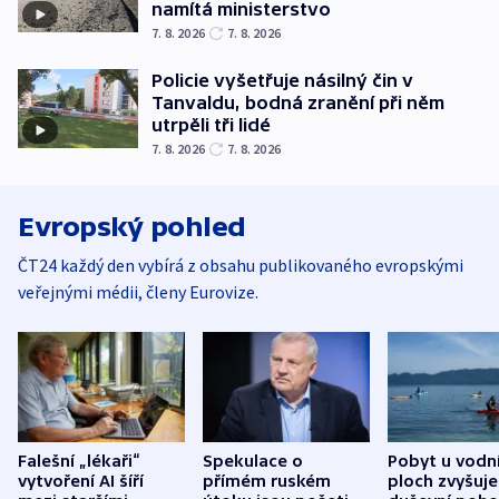
namítá ministerstvo
7. 8. 2026
7. 8. 2026
Policie vyšetřuje násilný čin v
Tanvaldu, bodná zranění při něm
utrpěli tři lidé
7. 8. 2026
7. 8. 2026
Evropský pohled
ČT24 každý den vybírá z obsahu publikovaného evropskými
veřejnými médii, členy Eurovize.
Falešní „lékaři“
Spekulace o
Pobyt u vodn
vytvoření AI šíří
přímém ruském
ploch zvyšuje