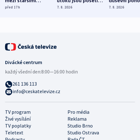
mezi staršími
útoku jsou pošetilé,
duševní poho
Poláky nebezpečné
míní estonský
ukázala
před 17
h
7. 8. 2026
7. 8. 2026
zdravotní rady
bezpečnostní
mezinárodní 
expert
Divácké centrum
každý všední den:
8:00—16:00 hodin
261 136 113
info@ceskatelevize.cz
TV program
Pro média
Živé vysílání
Reklama
TV poplatky
Studio Brno
Teletext
Studio Ostrava
Podcasty
Rada ČT