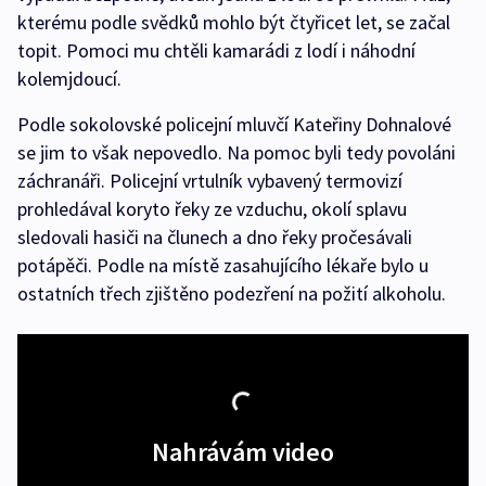
kterému podle svědků mohlo být čtyřicet let, se začal
topit. Pomoci mu chtěli kamarádi z lodí i náhodní
kolemjdoucí.
Podle sokolovské policejní mluvčí Kateřiny Dohnalové
se jim to však nepovedlo. Na pomoc byli tedy povoláni
záchranáři. Policejní vrtulník vybavený termovizí
prohledával koryto řeky ze vzduchu, okolí splavu
sledovali hasiči na člunech a dno řeky pročesávali
potápěči. Podle na místě zasahujícího lékaře bylo u
ostatních třech zjištěno podezření na požití alkoholu.
Nahrávám video