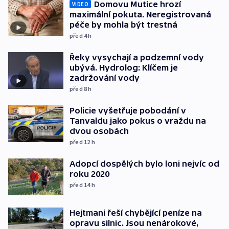
Domovu Mutice hrozí
VIDEO
maximální pokuta. Neregistrovaná
péče by mohla být trestná
před 4
h
Řeky vysychají a podzemní vody
ubývá. Hydrolog: Klíčem je
zadržování vody
před 8
h
Policie vyšetřuje pobodání v
Tanvaldu jako pokus o vraždu na
dvou osobách
před 12
h
Adopcí dospělých bylo loni nejvíc od
roku 2020
před 14
h
Hejtmani řeší chybějící peníze na
opravu silnic. Jsou nenárokové,