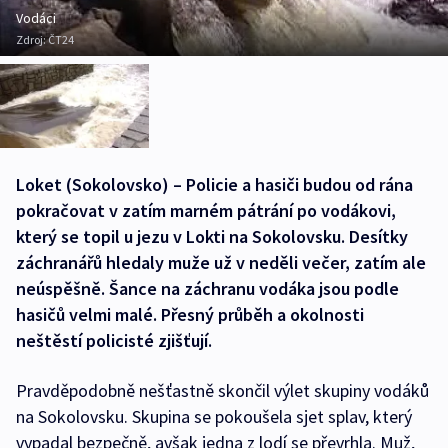
Vodáci
Zdroj:
ČT24
Loket (Sokolovsko) – Policie a hasiči budou od rána
pokračovat v zatím marném pátrání po vodákovi,
který se topil u jezu v Lokti na Sokolovsku. Desítky
záchranářů hledaly muže už v neděli večer, zatím ale
neúspěšně. Šance na záchranu vodáka jsou podle
hasičů velmi malé. Přesný průběh a okolnosti
neštěstí policisté zjišťují.
Pravděpodobně nešťastně skončil výlet skupiny vodáků
na Sokolovsku. Skupina se pokoušela sjet splav, který
vypadal bezpečně, avšak jedna z lodí se převrhla. Muž,