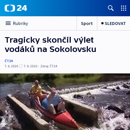
Sport
SLEDOVAT
Rubriky
Tragicky skončil výlet
vodáků na Sokolovsku
ČT24
7. 6. 2010
7. 6. 2010
|
Zdroj:
ČT24