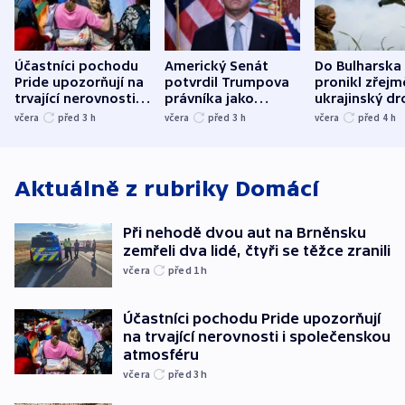
Účastníci pochodu
Americký Senát
Do Bulharska
Pride upozorňují na
potvrdil Trumpova
pronikl zřejm
trvající nerovnosti i
právníka jako
ukrajinský dr
společenskou
ministra
explodoval k
včera
před 3
h
včera
před 3
h
včera
před 4
h
atmosféru
spravedlnosti
od plynovod
Aktuálně z rubriky
Domácí
Při nehodě dvou aut na Brněnsku
zemřeli dva lidé, čtyři se těžce zranili
včera
před 1
h
Účastníci pochodu Pride upozorňují
na trvající nerovnosti i společenskou
atmosféru
včera
před 3
h