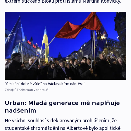
extremistického Bloku proti islámu Martina Konvičky.
"Setkání dobré vůle" na Václavském náměstí
Zdroj:
ČTK/Roman Vondrouš
Urban: Mladá generace mě naplňuje
nadšením
Ne všichni souhlasí s deklarovaným prohlášením, že
studentské shromáždění na Albertově bylo apolitické.