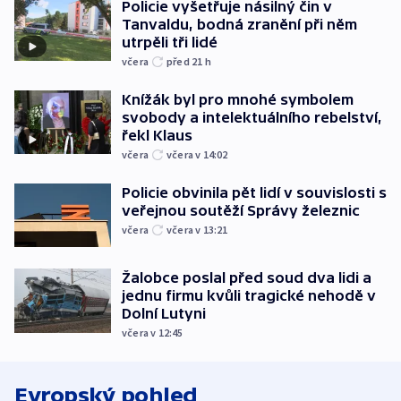
Policie vyšetřuje násilný čin v
Tanvaldu, bodná zranění při něm
utrpěli tři lidé
včera
před 21
h
Knížák byl pro mnohé symbolem
svobody a intelektuálního rebelství,
řekl Klaus
včera
včera v 14:02
Policie obvinila pět lidí v souvislosti s
veřejnou soutěží Správy železnic
včera
včera v 13:21
Žalobce poslal před soud dva lidi a
jednu firmu kvůli tragické nehodě v
Dolní Lutyni
včera v 12:45
Evropský pohled