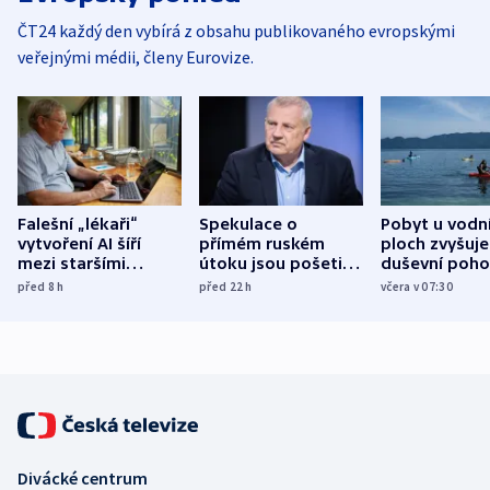
ČT24 každý den vybírá z obsahu publikovaného evropskými
veřejnými médii, členy Eurovize.
Falešní „lékaři“
Spekulace o
Pobyt u vodn
vytvoření AI šíří
přímém ruském
ploch zvyšuje
mezi staršími
útoku jsou pošetilé,
duševní poho
Poláky nebezpečné
míní estonský
ukázala
před 8
h
před 22
h
včera v 07:30
zdravotní rady
bezpečnostní
mezinárodní 
expert
Divácké centrum