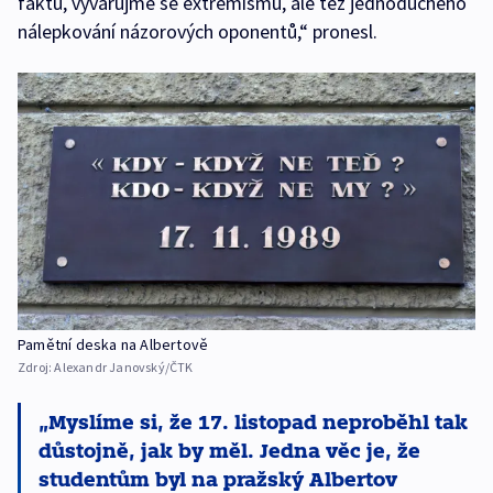
faktů, vyvarujme se extremismu, ale též jednoduchého
nálepkování názorových oponentů,“ pronesl.
Pamětní deska na Albertově
Zdroj:
Alexandr Janovský/ČTK
Myslíme si, že 17. listopad neproběhl tak
důstojně, jak by měl. Jedna věc je, že
studentům byl na pražský Albertov