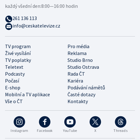
každý všední den:
8:00—16:00 hodin
261 136 113
info@ceskatelevize.cz
TV program
Pro média
Živé vysílání
Reklama
TV poplatky
Studio Brno
Teletext
Studio Ostrava
Podcasty
Rada ČT
Počasí
Kariéra
E-shop
Podávání námětů
Mobilní a TV aplikace
Časté dotazy
Vše o ČT
Kontakty
Instagram
Facebook
YouTube
X
Threads