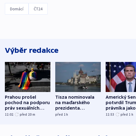
Domácí
ČT24
Výběr redakce
Prahou prošel
Tisza nominovala
Americký Sen
pochod na podporu
na maďarského
potvrdil Tru
práv sexuálních
prezidenta
právníka jako
menšin
bývalého šéfa
ministra
12:02
před 20
m
před 1
h
12:53
před 1
h
nejvyššího soudu
spravedlnost