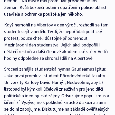
nemohli. Na místě měl promluvit prezident Miloš
Zeman. Kvůli bezpečnostním opatřením policie oblast
uzavřela a ochranka pouštěla jen někoho.
Když nemohli na Albertov v den výročí, rozhodli se tam
studenti sejít v neděli. Tvrdí, že nepořádali politický
protest, pouze chtěli důstojně připomenout
Mezinárodní den studenstva. Jejich akci podpořili i
někteří rektoři a další členové akademické sféry. Ve tři
hodiny odpoledne se shromáždili na Albertově.
Srocení zahájila studentská hymna Gaudeamus igitur.
Jako první promluvil student Přírodovědecké fakulty
Univerzity Karlovy David Hurný. „Nedovolme, aby 17.
listopad byl kýmkoli účelově zneužíván pro jeho dílčí
politické a ideologické zájmy. Odsuzujme populismus a
šíření lží. Vyzývejme k poklidné kritické diskuzi a sami
se do ní zapojujme. Diskutujme na základě ověřitelných