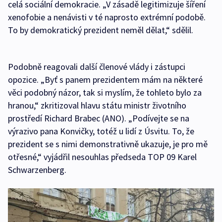
celá sociální demokracie. „V zásadě legitimizuje šíření
xenofobie a nenávisti v té naprosto extrémní podobě.
To by demokratický prezident neměl dělat,“ sdělil.
Podobně reagovali další členové vlády i zástupci
opozice. „Byť s panem prezidentem mám na některé
věci podobný názor, tak si myslím, že tohleto bylo za
hranou,“ zkritizoval hlavu státu ministr životního
prostředí Richard Brabec (ANO). „Podívejte se na
výrazivo pana Konvičky, totéž u lidí z Úsvitu. To, že
prezident se s nimi demonstrativně ukazuje, je pro mě
otřesné,“ vyjádřil nesouhlas předseda TOP 09 Karel
Schwarzenberg.