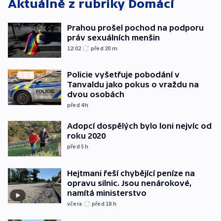
Aktuálně z rubriky
Domácí
Prahou prošel pochod na podporu
práv sexuálních menšin
12:02
před 20
m
Policie vyšetřuje pobodání v
Tanvaldu jako pokus o vraždu na
dvou osobách
před 4
h
Adopcí dospělých bylo loni nejvíc od
roku 2020
před 5
h
Hejtmani řeší chybějící peníze na
opravu silnic. Jsou nenárokové,
namítá ministerstvo
včera
před 18
h