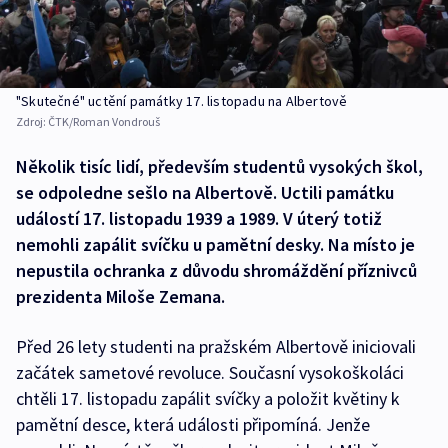
"Skutečné" uctění památky 17. listopadu na Albertově
Zdroj:
ČTK/Roman Vondrouš
Několik tisíc lidí, především studentů vysokých škol,
se odpoledne sešlo na Albertově. Uctili památku
událostí 17. listopadu 1939 a 1989. V úterý totiž
nemohli zapálit svíčku u pamětní desky. Na místo je
nepustila ochranka z důvodu shromáždění příznivců
prezidenta Miloše Zemana.
Před 26 lety studenti na pražském Albertově iniciovali
začátek sametové revoluce. Současní vysokoškoláci
chtěli 17. listopadu zapálit svíčky a položit květiny k
pamětní desce, která události připomíná. Jenže