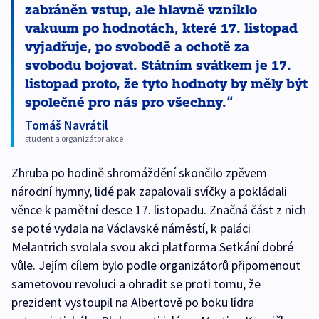
zabráněn vstup, ale hlavně vzniklo
vakuum po hodnotách, které 17. listopad
vyjadřuje, po svobodě a ochotě za
svobodu bojovat. Státním svátkem je 17.
listopad proto, že tyto hodnoty by měly být
společné pro nás pro všechny.
Tomáš Navrátil
student a organizátor akce
Zhruba po hodině shromáždění skončilo zpěvem
národní hymny, lidé pak zapalovali svíčky a pokládali
věnce k pamětní desce 17. listopadu. Značná část z nich
se poté vydala na Václavské náměstí, k paláci
Melantrich svolala svou akci platforma Setkání dobré
vůle. Jejím cílem bylo podle organizátorů připomenout
sametovou revoluci a ohradit se proti tomu, že
prezident vystoupil na Albertově po boku lídra