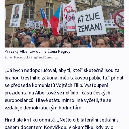
Pražský Albertov očima člena Pegidy
Zdroj:
Facebook/ Siegfried Daebritz
„Já bych nedoporučoval, aby ti, kteří skutečně jsou za
hranou trestního zákona, měli takovou publicitu,“ přidal
se předseda komunistů Vojtěch Filip. Vystoupení
prezidenta na Albertově se nelíbilo i části českých
europoslanců. Hlavě státu mimo jiné vyčetli, že se
vzdaluje demokratickým hodnotám.
Hrad ale kritiku odmítá. „Nešlo o bilaterální setkání s
panem docentem Konvičkou. V okamžiku, kdy bylo