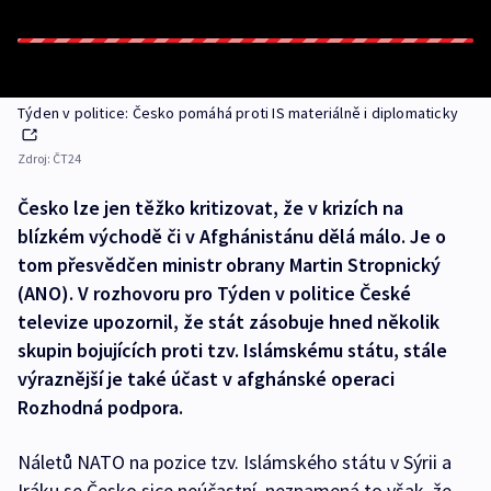
Týden v politice: Česko pomáhá proti IS materiálně i diplomaticky
Zdroj:
ČT24
Česko lze jen těžko kritizovat, že v krizích na
blízkém východě či v Afghánistánu dělá málo. Je o
tom přesvědčen ministr obrany Martin Stropnický
(ANO). V rozhovoru pro Týden v politice České
televize upozornil, že stát zásobuje hned několik
skupin bojujících proti tzv. Islámskému státu, stále
výraznější je také účast v afghánské operaci
Rozhodná podpora.
Náletů NATO na pozice tzv. Islámského státu v Sýrii a
Iráku se Česko sice neúčastní, neznamená to však, že