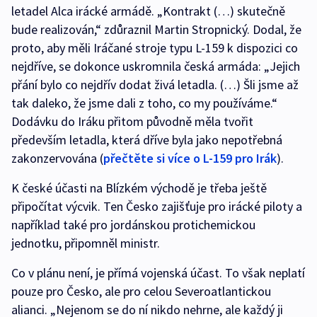
letadel Alca irácké armádě. „Kontrakt (…) skutečně
bude realizován,“ zdůraznil Martin Stropnický. Dodal, že
proto, aby měli Iráčané stroje typu L-159 k dispozici co
nejdříve, se dokonce uskromnila česká armáda: „Jejich
přání bylo co nejdřív dodat živá letadla. (…) Šli jsme až
tak daleko, že jsme dali z toho, co my používáme.“
Dodávku do Iráku přitom původně měla tvořit
především letadla, která dříve byla jako nepotřebná
zakonzervována (
přečtěte si více o L-159 pro Irák
).
K české účasti na Blízkém východě je třeba ještě
připočítat výcvik. Ten Česko zajišťuje pro irácké piloty a
například také pro jordánskou protichemickou
jednotku, připomněl ministr.
Co v plánu není, je přímá vojenská účast. To však neplatí
pouze pro Česko, ale pro celou Severoatlantickou
alianci. „Nejenom se do ní nikdo nehrne, ale každý ji