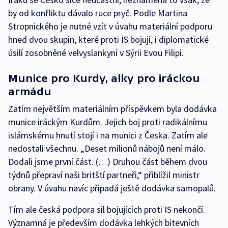
by od konfliktu dávalo ruce pryč. Podle Martina
Stropnického je nutné vzít v úvahu materiální podporu
hned dvou skupin, které proti IS bojují, i diplomatické
úsilí zosobněné velvyslankyní v Sýrii Evou Filipi.
Munice pro Kurdy, alky pro iráckou
armádu
Zatím největším materiálním příspěvkem byla dodávka
munice iráckým Kurdům. Jejich boj proti radikálnímu
islámskému hnutí stojí i na munici z Česka. Zatím ale
nedostali všechnu. „Deset milionů nábojů není málo.
Dodali jsme první část. (…) Druhou část během dvou
týdnů přepraví naši britští partneři,“ přiblížil ministr
obrany. V úvahu navíc připadá ještě dodávka samopalů.
Tím ale česká podpora sil bojujících proti IS nekončí.
Významná je především dodávka lehkých bitevních