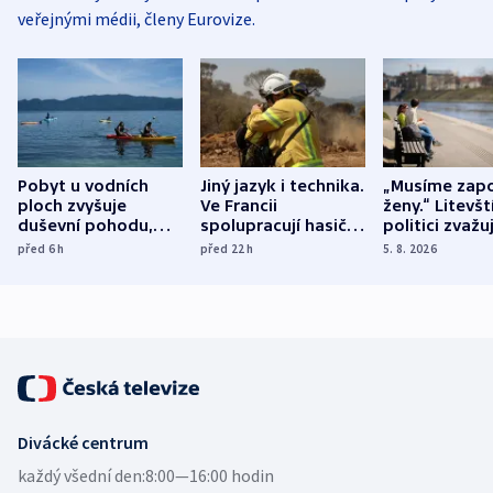
veřejnými médii, členy Eurovize.
Pobyt u vodních
Jiný jazyk i technika.
„Musíme zapo
ploch zvyšuje
Ve Francii
ženy.“ Litevšt
duševní pohodu,
spolupracují hasiči z
politici zvažuj
ukázala
různých zemí
dohodu o
před 6
h
před 22
h
5. 8. 2026
mezinárodní studie
demografii
Divácké centrum
každý všední den:
8:00—16:00 hodin