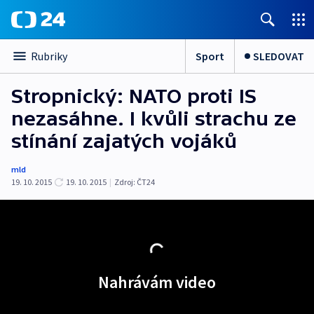
Sport
SLEDOVAT
Rubriky
Stropnický: NATO proti IS
nezasáhne. I kvůli strachu ze
stínání zajatých vojáků
mld
19. 10. 2015
19. 10. 2015
|
Zdroj:
ČT24
Nahrávám video