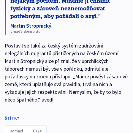
nějakým pocitem. Musíme ji chránit
fyzicky a zároveň neznemožňovat
potřebným, aby požádali o azyl.
Martin Stropnický
o maďarském plotu
Postavil se také za český systém zadržování
nelegálních migrantů přistižených na českém území.
Martin Stropnický sice přiznal, že v uprchlických
táborech nemusí být vše v pořádku, odmítá ale
požadavky na změnu přístupu. „Máme pověst zásadové
země, která uplatňuje svá pravidla, trvá na nich a
vyžaduje jejich respektování. Nemyslím, že by to bylo
něco špatného,“ uvedl.
ŠTÍTKY
Domácí
ČT24