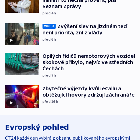
Seznam Zprávy
před 4
h
Zvýšení slev na jízdném teď
VIDEO
není priorita, zní z vlády
před 6
h
Opilých řidičů nemotorových vozidel
skokově přibylo, nejvíc ve středních
Čechách
před 7
h
Zbytečné výjezdy kvůli eCallu a
obtěžující hovory zdržují záchranáře
před 16
h
Evropský pohled
ČT24 každý den vybírá z obsahu publikovaného evropskými