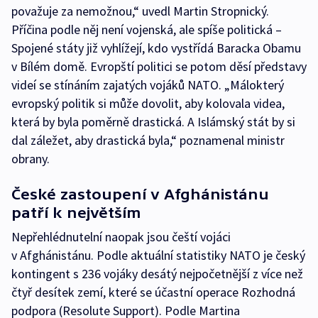
považuje za nemožnou,“ uvedl Martin Stropnický.
Příčina podle něj není vojenská, ale spíše politická –
Spojené státy již vyhlížejí, kdo vystřídá Baracka Obamu
v Bílém domě. Evropští politici se potom děsí představy
videí se stínáním zajatých vojáků NATO. „Málokterý
evropský politik si může dovolit, aby kolovala videa,
která by byla poměrně drastická. A Islámský stát by si
dal záležet, aby drastická byla,“ poznamenal ministr
obrany.
České zastoupení v Afghánistánu
patří k největším
Nepřehlédnutelní naopak jsou čeští vojáci
v Afghánistánu. Podle aktuální statistiky NATO je český
kontingent s 236 vojáky desátý nejpočetnější z více než
čtyř desítek zemí, které se účastní operace Rozhodná
podpora (Resolute Support). Podle Martina