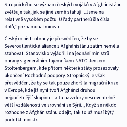
Stropnického se význam českých vojáků v Afghánistánu
zvětšuje tak, jak se jiné země stahují. „Jsme na
relativně vysokém počtu. U řady partnerů šla čísla
dolů,“ poznamenal ministr.
Český ministr obrany je přesvědčen, že by se
Severoatlantická aliance z Afghánistánu zatím neměla
stahovat. Stanovisko vyjádřil i na jednání ministrů
obrany s generálním tajemníkem NATO Jensem
Stoltenbergem, kde přitom některé státy prosazovaly
ukončení Rozhodné podpory. Stropnický je však
přesvědčen, že by se tak pouze zhoršila migrační krize
v Evropě, kde již nyní tvoří Afghánci druhou
nejpočetnější skupinu – a to navzdory nesrovnatelně
větší vzdálenosti ve srovnání se Sýrií. „Když se někdo
rozhodne z Afghánistánu odejít, tak to už musí být,“
podotkl ministr.