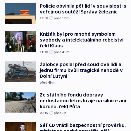
Policie obvinila pět lidí v souvislosti s
veřejnou soutěží Správy železnic
13:08
před 12
m
Knížák byl pro mnohé symbolem
svobody a intelektuálního rebelství,
řekl Klaus
11:30
před 45
m
Žalobce poslal před soud dva lidi a
jednu firmu kvůli tragické nehodě v
Dolní Lutyni
před 49
m
Ze státního fondu dopravy
nedostanou letos kraje na silnice ani
korunu, řekl Půta
09:15
před 1
h
Šéf ČD vrátil bezpečnostní prověrku,
ministr to nechá prověřit, píší