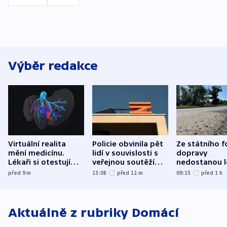
Výběr redakce
Virtuální realita
Policie obvinila pět
Ze státního 
mění medicínu.
lidí v souvislosti s
dopravy
Lékaři si otestují
veřejnou soutěží
nedostanou l
každý řez, říká
Správy železnic
kraje na silni
před 9
m
13:08
před 12
m
09:15
před 1
h
český expert
korunu, řekl 
Aktuálně z rubriky
Domácí