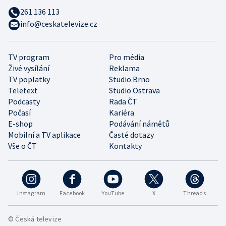
261 136 113
info@ceskatelevize.cz
TV program
Pro média
Živé vysílání
Reklama
TV poplatky
Studio Brno
Teletext
Studio Ostrava
Podcasty
Rada ČT
Počasí
Kariéra
E-shop
Podávání námětů
Mobilní a TV aplikace
Časté dotazy
Vše o ČT
Kontakty
Instagram
Facebook
YouTube
X
Threads
© Česká televize