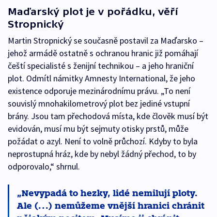
Maďarský plot je v pořádku, věří
Stropnický
Martin Stropnický se současně postavil za Maďarsko –
jehož armádě ostatně s ochranou hranic již pomáhají
čeští specialisté s ženijní technikou – a jeho hraniční
plot. Odmítl námitky Amnesty International, že jeho
existence odporuje mezinárodnímu právu. „To není
souvislý mnohakilometrový plot bez jediné vstupní
brány. Jsou tam přechodová místa, kde člověk musí být
evidován, musí mu být sejmuty otisky prstů, může
požádat o azyl. Není to volně průchozí. Kdyby to byla
neprostupná hráz, kde by nebyl žádný přechod, to by
odporovalo,“ shrnul.
Nevypadá to hezky, lidé nemilují ploty.
Ale (…) nemůžeme vnější hranici chránit