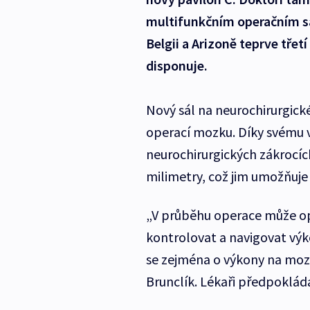
multifunkčním operačním sá
Belgii a Arizoně teprve tře
disponuje.
Nový sál na neurochirurgick
operací mozku. Díky svému v
neurochirurgických zákrocíc
milimetry, což jim umožňuj
„V průběhu operace může o
kontrolovat a navigovat výk
se zejména o výkony na mozk
Brunclík. Lékaři předpoklád