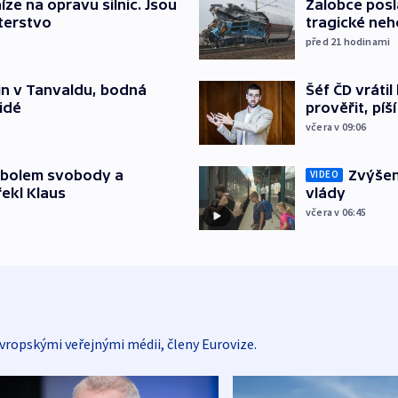
íze na opravu silnic. Jsou
Žalobce posla
terstvo
tragické neh
před 21
hodinami
čin v Tanvaldu, bodná
Šéf ČD vráti
lidé
prověřit, pí
včera v 09:06
mbolem svobody a
Zvýšení
VIDEO
řekl Klaus
vlády
včera v 06:45
vropskými veřejnými médii, členy Eurovize.