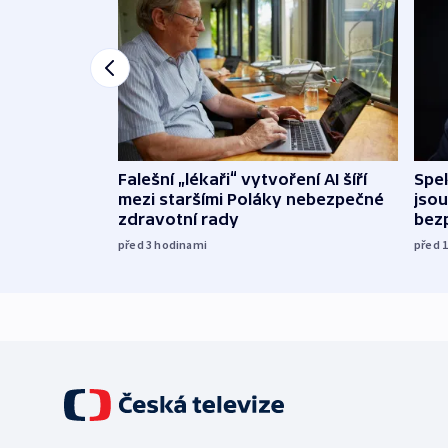
Falešní „lékaři“ vytvoření AI šíří
Spe
mezi staršími Poláky nebezpečné
jsou
zdravotní rady
bez
před 3
hodinami
před 