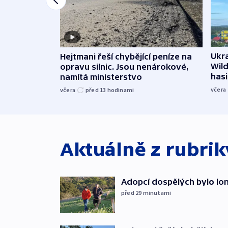
Ukra
Hejtmani řeší chybějící peníze na
Wild
opravu silnic. Jsou nenárokové,
hasi
namítá ministerstvo
včera
včera
před 13
hodinami
Aktuálně z rubri
Adopcí dospělých bylo lon
před 29
minutami