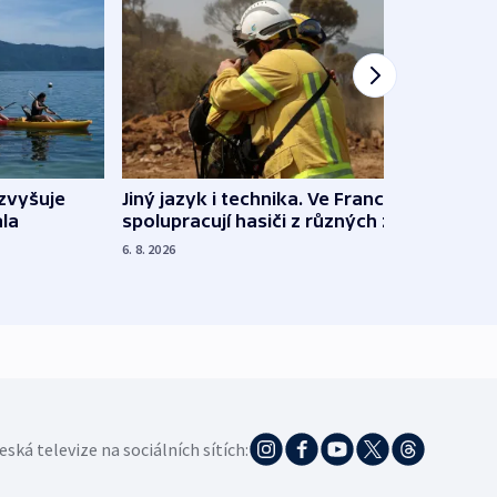
Jiný jazyk i technika. Ve Francii
zvyšuje
„Musí
spolupracují hasiči z různých zemí
la
polit
demo
6. 8. 2026
5. 8. 20
eská televize na sociálních sítích: