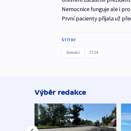
Nemocnice funguje ale i pro v
První pacienty přijala už př
ŠTÍTKY
Domácí
ČT24
Výběr redakce