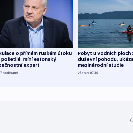
kulace o přímém ruském útoku
Pobyt u vodních ploch 
 pošetilé, míní estonský
duševní pohodu, ukáza
pečnostní expert
mezinárodní studie
17
hodinami
včera v 07:30
Č