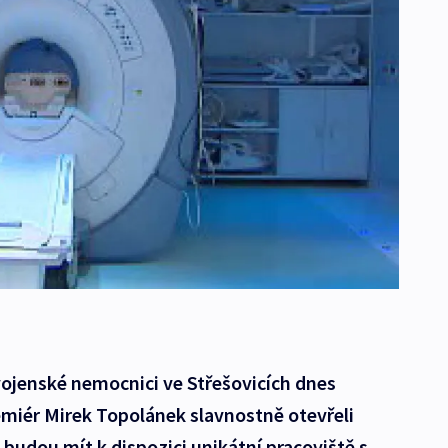
vojenské nemocnici ve Střešovicích dnes
emiér Mirek Topolánek slavnostně otevřeli
 budou mít k dispozici unikátní pracoviště s