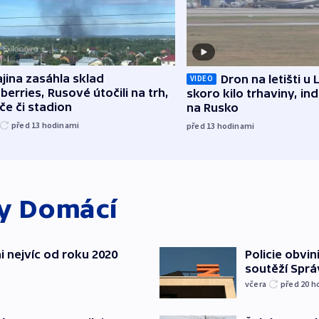
jina zasáhla sklad
Dron na letišti u 
VIDEO
berries, Rusové útočili na trh,
skoro kilo trhaviny, ind
če či stadion
na Rusko
před 13
hodinami
před 13
hodinami
ky
Domácí
i nejvíc od roku 2020
Policie obvin
soutěží Sprá
včera
před 20
h