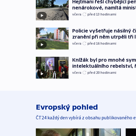
Hejtmani řeší chybějící pen
nenárokové, namítá minis
včera
před 13
hodinami
Policie vyšetřuje násilný 
zranění při něm utrpěli tři 
včera
před 16
hodinami
Knížák byl pro mnohé sy
intelektuálního rebelství, 
včera
před 20
hodinami
Evropský pohled
ČT24 každý den vybírá z obsahu publikovaného e