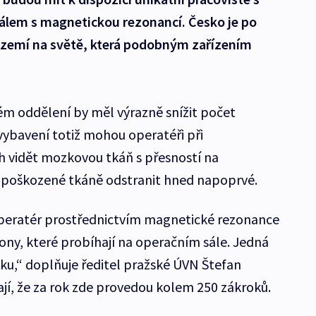
lem s magnetickou rezonancí. Česko je po
tí zemí na světě, která podobným zařízením
ém oddělení by měl výrazně snížit počet
ybavení totiž mohou operatéři při
h vidět mozkovou tkáň s přesností na
e poškozené tkáně odstranit hned napoprvé.
peratér prostřednictvím magnetické rezonance
ony, které probíhají na operačním sále. Jedná
u,“ doplňuje ředitel pražské ÚVN Štefan
ají, že za rok zde provedou kolem 250 zákroků.