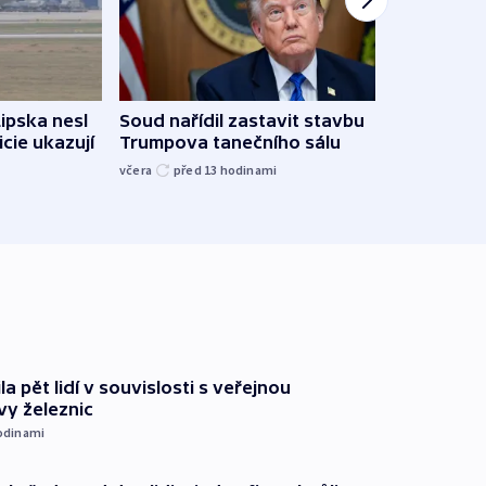
Lipska nesl
Soud nařídil zastavit stavbu
Žido
icie ukazují
Trumpova tanečního sálu
břehu
kriti
včera
před 13
hodinami
před 1
ila pět lidí v souvislosti s veřejnou
vy železnic
odinami