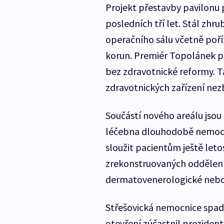
Projekt přestavby pavilonu 
posledních tří let. Stál zhr
operačního sálu včetně poří
korun. Premiér Topolánek p
bez zdravotnické reformy. T
zdravotnických zařízení nez
Součástí nového areálu jsou
léčebna dlouhodobě nemocný
sloužit pacientům ještě leto
zrekonstruovaných oddělení, 
dermatovenerologické nebo 
Střešovická nemocnice spad
otevření zúčastnil prezident 