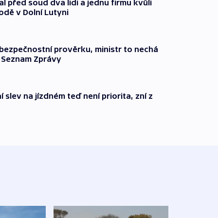
l před soud dva lidi a jednu firmu kvůli
odě v Dolní Lutyni
l bezpečnostní prověrku, ministr to nechá
ší Seznam Zprávy
 slev na jízdném teď není priorita, zní z