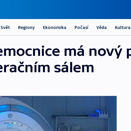
Svět
Regiony
Ekonomika
Počasí
Věda
Kultura
emocnice má nový p
eračním sálem