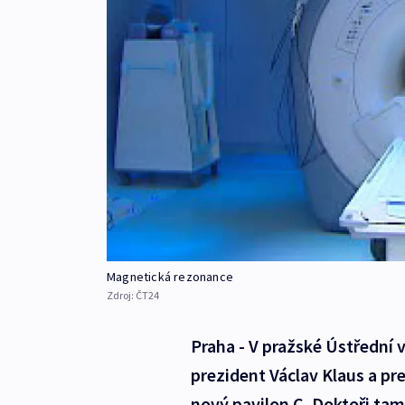
Magnetická rezonance
Zdroj:
ČT24
Praha - V pražské Ústřední 
prezident Václav Klaus a pr
nový pavilon C. Doktoři tam