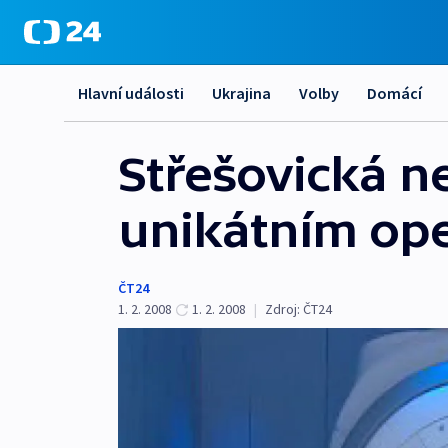
Hlavní události
Ukrajina
Volby
Domácí
Střešovická n
unikátním op
ČT24
1. 2. 2008
1. 2. 2008
|
Zdroj:
ČT24