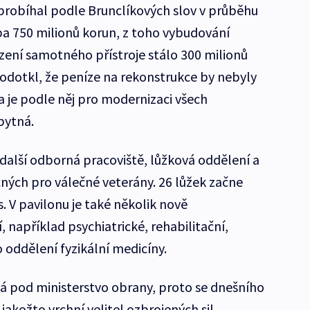
probíhal podle Brunclíkových slov v průběhu
uba 750 milionů korun, z toho vybudování
zení samotného přístroje stálo 300 milionů
odotkl, že peníze na rekonstrukce by nebyly
a je podle něj pro modernizaci všech
bytná.
 další odborná pracoviště, lůžková oddělení a
ch pro válečné veterány. 26 lůžek začne
s. V pavilonu je také několik nově
například psychiatrické, rehabilitační,
oddělení fyzikální medicíny.
á pod ministerstvo obrany, proto se dnešního
jakožto vrchní velitel ozbrojených sil.