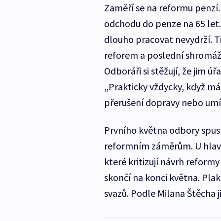
Zaměří se na reformu penzí.
odchodu do penze na 65 let. 
dlouho pracovat nevydrží. Tř
reforem a poslední shromáždě
Odboráři si stěžují, že jim 
„Prakticky vždycky, když má
přerušení dopravy nebo umís
Prvního května odbory spus
reformním záměrům. U hlavní
které kritizují návrh reform
skončí na konci května. Pla
svazů. Podle Milana Štěcha