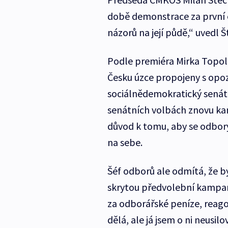
době demonstrace za první o
názorů na její půdě,“ uvedl 
Podle premiéra Mirka Topolá
Česku úzce propojeny s opo
sociálnědemokratický senát
senátních volbách znovu kan
důvod k tomu, aby se odbory 
na sebe.
Šéf odborů ale odmítá, že b
skrytou předvolební kampan
za odborářské peníze, reago
dělá, ale já jsem o ni neusilov