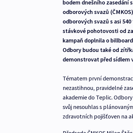
bodem dnešního zasedání 
odborových svazů (ČMKOS) v
odborových svazů s asi 540 t
stávkové pohotovosti od za
kampaň doplnila o billboard
Odbory budou také od zítřka
demonstrovat před sídlem v
Tématem první demonstrace j
nezastihnou, pravidelné zas
akademie do Teplic. Odbory a
svůj nesouhlas s plánovaný
zdravotních pojišťoven na a
Předseda ČMKOS Milan Štěch