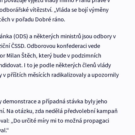
dborářské vítězství. „Vláda se bojí výměny
Štěch v pořadu Dobré ráno.
nka (ODS) a některých ministrů jsou odbory v
ziční ČSSD. Odborovou konfederaci vede
or Milan Štěch, který bude v podzimních
didovat. I to je podle některých členů vlády
v příštích měsících radikalizovaly a upozornily
y demonstrace a případná stávka byly jeho
í. Na otázku, zda nedělá předvolební kampaň
val: „Do určité míry mi to možná propagaci
al.“