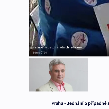
Neúnosný batoh vládních reforem
Zdroj:
ČT24
Praha - Jednání o případné