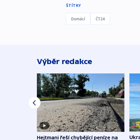
ŠTÍTKY
Domácí
ČT24
Výběr redakce
Ukra
Hejtmani řeší chybějící peníze na