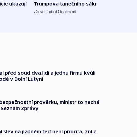
icie ukazují
Trumpova tanečního sálu
břehu
kriti
včera
před 7
hodinami
před 7
l před soud dva lidi a jednu firmu kvůli
odě v Dolní Lutyni
l bezpečnostní prověrku, ministr to nechá
ší Seznam Zprávy
 slev na jízdném teď není priorita, zní z