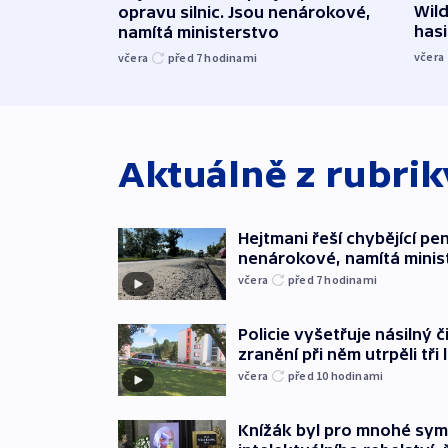
Wild
opravu silnic. Jsou nenárokové,
hasi
namítá ministerstvo
včera
včera
před 7
hodinami
Aktuálně z rubri
Hejtmani řeší chybějící pen
nenárokové, namítá minis
včera
před 7
hodinami
Policie vyšetřuje násilný 
zranění při něm utrpěli tři 
včera
před 10
hodinami
Knížák byl pro mnohé sy