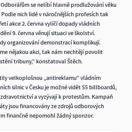
 Odborářům se nelíbí hlavně prodlužování věku
Podle nich lidé v náročnějších profesích tak
etí akce 2. června vylíčí dopady vládních
ní 9. června věnují situaci ve školství.
úřady organizování demonstrací komplikují.
me nějakou akci, tak nám nechtějí povolit
tění tribuny,“ konstatoval Štěch.
tily velkoplošnou „antireklamu“ vládním
ch silnic v Česku je možné vidět 55 billboardů,
y zdravotnictví a vyzývají k protestům. Kampaň
káty jsou financovány ze zdrojů odborových
 jim finančně nepomohl žádný sponzor.