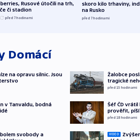
berries, Rusové útočili na trh,
skoro kilo trhaviny, ind
če či stadion
na Rusko
před 7
hodinami
před 7
hodinami
ky
Domácí
íze na opravu silnic. Jsou
Žalobce posla
terstvo
tragické neh
před 15
hodinami
Šéf ČD vráti
čin v Tanvaldu, bodná
prověřit, pí
lidé
před 18
hodinami
Zvýšení
mbolem svobody a
VIDEO