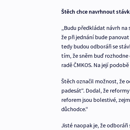
Štěch chce navrhnout stáv
„Budu předkládat návrh na s
že při jednání bude panovat
tedy budou odboráři se stávko
tím, že sněm buď rozhodne 
radě ČMKOS. Na její podobě 
Štěch označil možnost, že o
padesát“. Dodal, že reformy m
reforem jsou bolestivé, zej
důchodce.“
Jisté naopak je, že odboráři