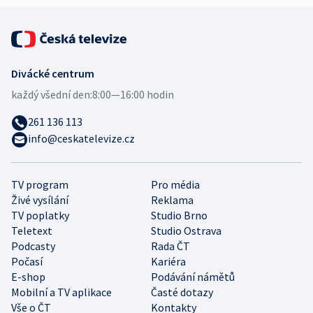
Divácké centrum
každý všední den:
8:00—16:00 hodin
261 136 113
info@ceskatelevize.cz
TV program
Pro média
Živé vysílání
Reklama
TV poplatky
Studio Brno
Teletext
Studio Ostrava
Podcasty
Rada ČT
Počasí
Kariéra
E-shop
Podávání námětů
Mobilní a TV aplikace
Časté dotazy
Vše o ČT
Kontakty