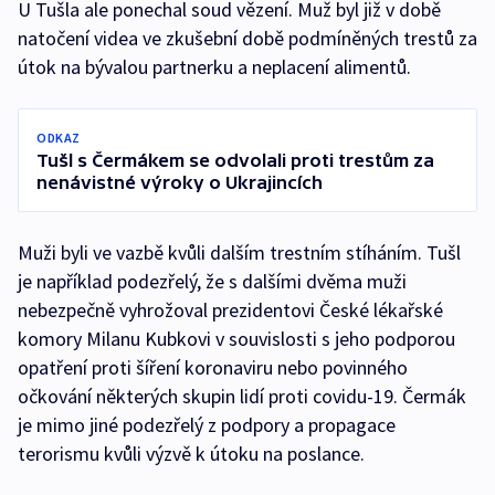
U Tušla ale ponechal soud vězení. Muž byl již v době
natočení videa ve zkušební době podmíněných trestů za
útok na bývalou partnerku a neplacení alimentů.
ODKAZ
Tušl s Čermákem se odvolali proti trestům za
nenávistné výroky o Ukrajincích
Muži byli ve vazbě kvůli dalším trestním stíháním. Tušl
je například podezřelý, že s dalšími dvěma muži
nebezpečně vyhrožoval prezidentovi České lékařské
komory Milanu Kubkovi v souvislosti s jeho podporou
opatření proti šíření koronaviru nebo povinného
očkování některých skupin lidí proti covidu-19. Čermák
je mimo jiné podezřelý z podpory a propagace
terorismu kvůli výzvě k útoku na poslance.