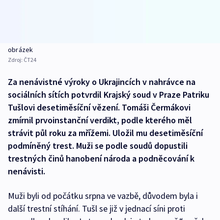
obrázek
Zdroj:
ČT24
Za nenávistné výroky o Ukrajincích v nahrávce na
sociálních sítích potvrdil Krajský soud v Praze Patriku
Tušlovi desetiměsíční vězení. Tomáši Čermákovi
zmírnil prvoinstanční verdikt, podle kterého měl
strávit půl roku za mřížemi. Uložil mu desetiměsíční
podmíněný trest. Muži se podle soudů dopustili
trestných činů hanobení národa a podněcování k
nenávisti.
Muži byli od počátku srpna ve vazbě, důvodem byla i
další trestní stíhání. Tušl se již v jednací síni proti