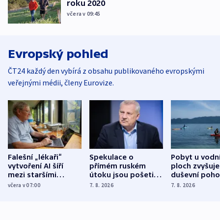
roku 2020
včera v 09:45
Evropský pohled
ČT24 každý den vybírá z obsahu publikovaného evropskými
veřejnými médii, členy Eurovize.
Falešní „lékaři“
Spekulace o
Pobyt u vodn
vytvoření AI šíří
přímém ruském
ploch zvyšuje
mezi staršími
útoku jsou pošetilé,
duševní poho
Poláky nebezpečné
míní estonský
ukázala
včera v 07:00
7. 8. 2026
7. 8. 2026
zdravotní rady
bezpečnostní
mezinárodní 
expert