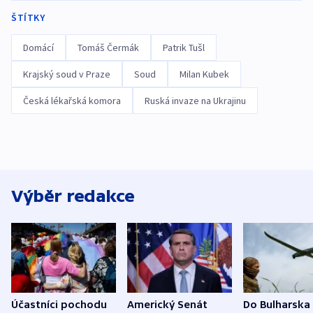
ŠTÍTKY
Domácí
Tomáš Čermák
Patrik Tušl
Krajský soud v Praze
Soud
Milan Kubek
Česká lékařská komora
Ruská invaze na Ukrajinu
Výběr redakce
Účastníci pochodu
Americký Senát
Do Bulharska