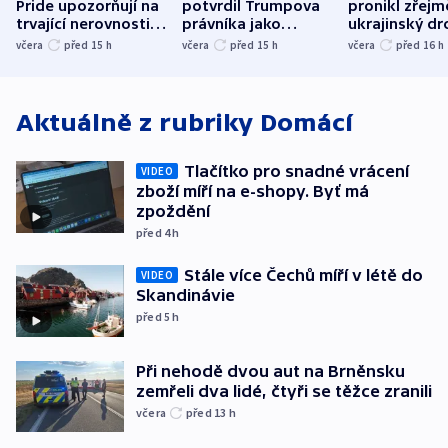
Pride upozorňují na
potvrdil Trumpova
pronikl zřejm
trvající nerovnosti i
právníka jako
ukrajinský dr
společenskou
ministra
explodoval k
včera
před 15
h
včera
před 15
h
včera
před 16
h
atmosféru
spravedlnosti
od plynovod
Aktuálně z rubriky
Domácí
Tlačítko pro snadné vrácení
VIDEO
zboží míří na e-shopy. Byť má
zpoždění
před 4
h
Stále více Čechů míří v létě do
VIDEO
Skandinávie
před 5
h
Při nehodě dvou aut na Brněnsku
zemřeli dva lidé, čtyři se těžce zranili
včera
před 13
h