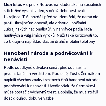
Muži letos v srpnu z Netovic na Kladensku na sociálních
sítích živě vysílali video, v němž dehonestovali
Ukrajince. Tušl později před soudem řekl, že nemá nic
proti Ukrajincům obecně, ale odsoudil počínání
„ukrajinských nacionalistů“. V nahrávce padla řada
hanlivých a vulgárních výroků. Muži také kritizovali to,
že Ukrajinci například vlastní drahé mobilní telefony.
Hanobení národa a podněcování k
nenávisti
Podle soudkyně odvolací senát plně souhlasil s
prvoinstančním verdiktem. Podle něj Tušl s Čermákem
naplnili všechny znaky trestných činů hanobení národa i
podněcování k nenávisti. Uvedla však, že Čermákovi
může postačit výchovný trest. Doplnila, že muž strávil
dost dlouhou dobu ve vazbě.