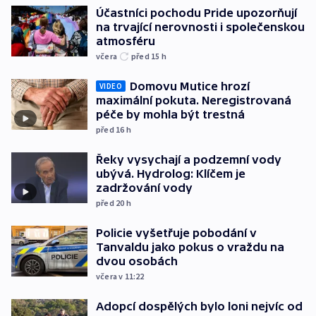
Účastníci pochodu Pride upozorňují
na trvající nerovnosti i společenskou
atmosféru
včera
před 15
h
Domovu Mutice hrozí
VIDEO
maximální pokuta. Neregistrovaná
péče by mohla být trestná
před 16
h
Řeky vysychají a podzemní vody
ubývá. Hydrolog: Klíčem je
zadržování vody
před 20
h
Policie vyšetřuje pobodání v
Tanvaldu jako pokus o vraždu na
dvou osobách
včera v 11:22
Adopcí dospělých bylo loni nejvíc od