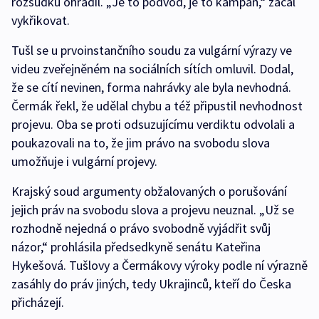
rozsudku ohradil. „Je to podvod, je to kampaň,“ začal
vykřikovat.
Tušl se u prvoinstančního soudu za vulgární výrazy ve
videu zveřejněném na sociálních sítích omluvil. Dodal,
že se cítí nevinen, forma nahrávky ale byla nevhodná.
Čermák řekl, že udělal chybu a též připustil nevhodnost
projevu. Oba se proti odsuzujícímu verdiktu odvolali a
poukazovali na to, že jim právo na svobodu slova
umožňuje i vulgární projevy.
Krajský soud argumenty obžalovaných o porušování
jejich práv na svobodu slova a projevu neuznal. „Už se
rozhodně nejedná o právo svobodně vyjádřit svůj
názor,“ prohlásila předsedkyně senátu Kateřina
Hykešová. Tušlovy a Čermákovy výroky podle ní výrazně
zasáhly do práv jiných, tedy Ukrajinců, kteří do Česka
přicházejí.