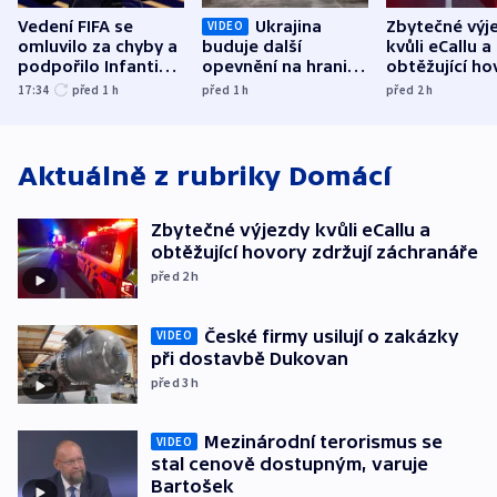
Vedení FIFA se
Ukrajina
Zbytečné výj
VIDEO
omluvilo za chyby a
buduje další
kvůli eCallu a
podpořilo Infantina.
opevnění na hranici
obtěžující ho
UEFA trvá na
s Běloruskem
zdržují záchr
17:34
před 1
h
před 1
h
před 2
h
bojkotu
Aktuálně z rubriky
Domácí
Zbytečné výjezdy kvůli eCallu a
obtěžující hovory zdržují záchranáře
před 2
h
České firmy usilují o zakázky
VIDEO
při dostavbě Dukovan
před 3
h
Mezinárodní terorismus se
VIDEO
stal cenově dostupným, varuje
Bartošek