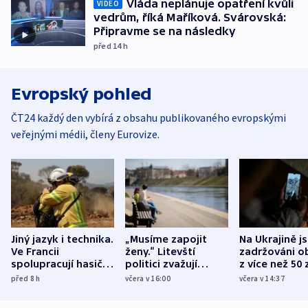
Vláda neplánuje opatření kvůli
VIDEO
vedrům, říká Maříková. Svárovská:
Připravme se na následky
před 14
h
Evropský pohled
ČT24 každý den vybírá z obsahu publikovaného evropskými
veřejnými médii, členy Eurovize.
Jiný jazyk i technika.
„Musíme zapojit
Na Ukrajině j
Ve Francii
ženy.“ Litevští
zadržováni o
spolupracují hasiči z
politici zvažují
z více než 50 
různých zemí
dohodu o
Bojovali na s
před 8
h
včera v 16:00
včera v 14:37
demografii
Ruska