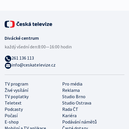
Divácké centrum
každý všední den:
8:00—16:00 hodin
261 136 113
info@ceskatelevize.cz
TV program
Pro média
Živé vysílání
Reklama
TV poplatky
Studio Brno
Teletext
Studio Ostrava
Podcasty
Rada ČT
Počasí
Kariéra
E-shop
Podávání námětů
Mobilní a TV aplikace
Časté dotazy