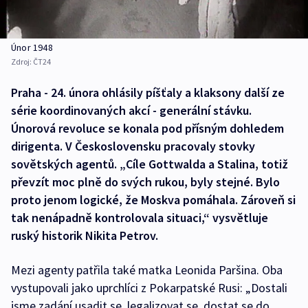
Únor 1948
Zdroj:
ČT24
Praha - 24. února ohlásily píšťaly a klaksony další ze
série koordinovaných akcí - generální stávku.
Únorová revoluce se konala pod přísným dohledem
dirigenta. V Československu pracovaly stovky
sovětských agentů. „Cíle Gottwalda a Stalina, totiž
převzít moc plně do svých rukou, byly stejné. Bylo
proto jenom logické, že Moskva pomáhala. Zároveň si
tak nenápadně kontrolovala situaci,“ vysvětluje
ruský historik Nikita Petrov.
Mezi agenty patřila také matka Leonida Paršina. Oba
vystupovali jako uprchlíci z Pokarpatské Rusi: „Dostali
jsme zadání usadit se, legalizovat se, dostat se do