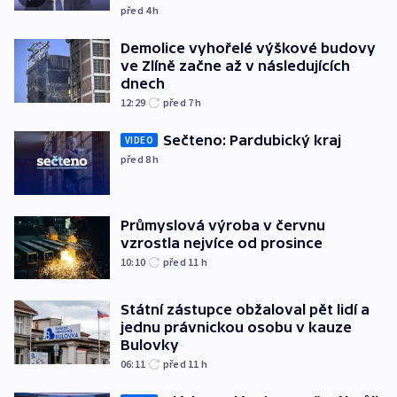
před 4
h
Demolice vyhořelé výškové budovy
ve Zlíně začne až v následujících
dnech
12:29
před 7
h
Sečteno: Pardubický kraj
VIDEO
před 8
h
Průmyslová výroba v červnu
vzrostla nejvíce od prosince
10:10
před 11
h
Státní zástupce obžaloval pět lidí a
jednu právnickou osobu v kauze
Bulovky
06:11
před 11
h