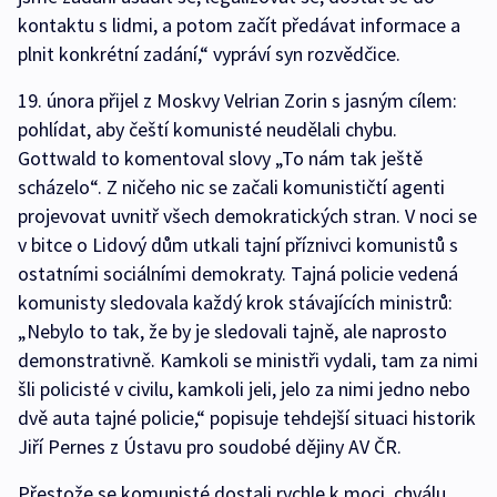
kontaktu s lidmi, a potom začít předávat informace a
plnit konkrétní zadání,“ vypráví syn rozvědčice.
19. února přijel z Moskvy Velrian Zorin s jasným cílem:
pohlídat, aby čeští komunisté neudělali chybu.
Gottwald to komentoval slovy „To nám tak ještě
scházelo“. Z ničeho nic se začali komunističtí agenti
projevovat uvnitř všech demokratických stran. V noci se
v bitce o Lidový dům utkali tajní příznivci komunistů s
ostatními sociálními demokraty. Tajná policie vedená
komunisty sledovala každý krok stávajících ministrů:
„Nebylo to tak, že by je sledovali tajně, ale naprosto
demonstrativně. Kamkoli se ministři vydali, tam za nimi
šli policisté v civilu, kamkoli jeli, jelo za nimi jedno nebo
dvě auta tajné policie,“ popisuje tehdejší situaci historik
Jiří Pernes z Ústavu pro soudobé dějiny AV ČR.
Přestože se komunisté dostali rychle k moci, chválu