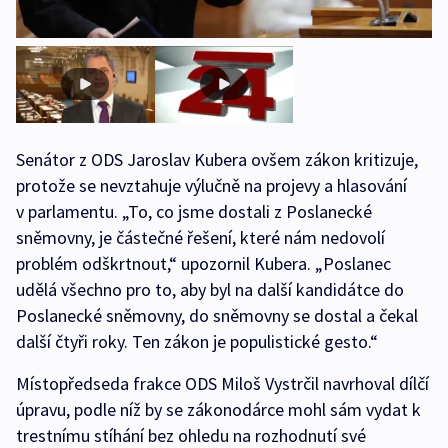
Senátor z ODS Jaroslav Kubera ovšem zákon kritizuje,
protože se nevztahuje výlučně na projevy a hlasování
v parlamentu. „To, co jsme dostali z Poslanecké
sněmovny, je částečné řešení, které nám nedovolí
problém odškrtnout,“ upozornil Kubera. „Poslanec
udělá všechno pro to, aby byl na další kandidátce do
Poslanecké sněmovny, do sněmovny se dostal a čekal
další čtyři roky. Ten zákon je populistické gesto.“
Místopředseda frakce ODS Miloš Vystrčil navrhoval dílčí
úpravu, podle níž by se zákonodárce mohl sám vydat k
trestnímu stíhání bez ohledu na rozhodnutí své