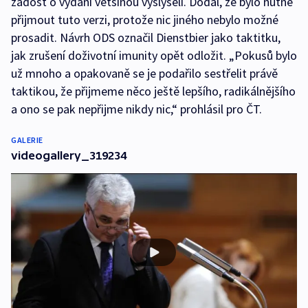
žádost o vydání většinou vyslyšeli. Dodal, že bylo nutné
přijmout tuto verzi, protože nic jiného nebylo možné
prosadit. Návrh ODS označil Dienstbier jako taktitku,
jak zrušení doživotní imunity opět odložit. „Pokusů bylo
už mnoho a opakovaně se je podařilo sestřelit právě
taktikou, že přijmeme něco ještě lepšího, radikálnějšího
a ono se pak nepřijme nikdy nic,“ prohlásil pro ČT.
GALERIE
videogallery_319234