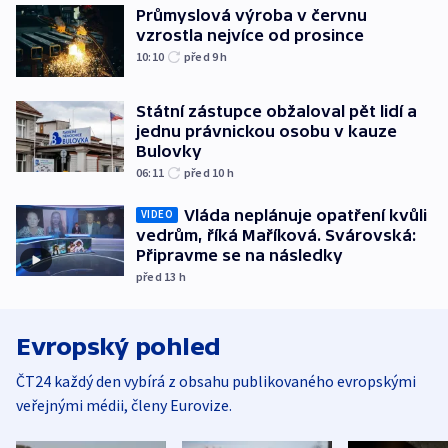
Průmyslová výroba v červnu
vzrostla nejvíce od prosince
10:10
před 9
h
Státní zástupce obžaloval pět lidí a
jednu právnickou osobu v kauze
Bulovky
06:11
před 10
h
Vláda neplánuje opatření kvůli
VIDEO
vedrům, říká Maříková. Svárovská:
Připravme se na následky
před 13
h
Evropský pohled
ČT24 každý den vybírá z obsahu publikovaného evropskými
veřejnými médii, členy Eurovize.