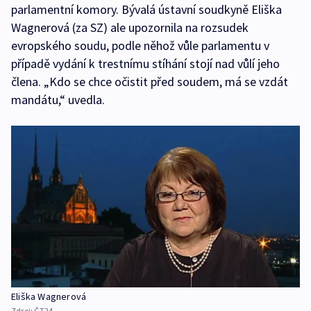
parlamentní komory. Bývalá ústavní soudkyně Eliška
Wagnerová (za SZ) ale upozornila na rozsudek
evropského soudu, podle něhož vůle parlamentu v
případě vydání k trestnímu stíhání stojí nad vůlí jeho
člena. „Kdo se chce očistit před soudem, má se vzdát
mandátu,“ uvedla.
Eliška Wagnerová
Zdroj:
ČT24