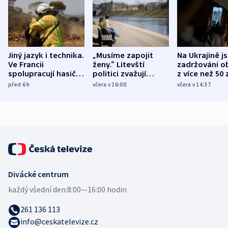
Jiný jazyk i technika.
„Musíme zapojit
Na Ukrajině j
Ve Francii
ženy.“ Litevští
zadržováni o
spolupracují hasiči z
politici zvažují
z více než 50 
různých zemí
dohodu o
Bojovali na s
před 6
h
včera v 16:00
včera v 14:37
demografii
Ruska
Divácké centrum
každý všední den:
8:00—16:00 hodin
261 136 113
info@ceskatelevize.cz