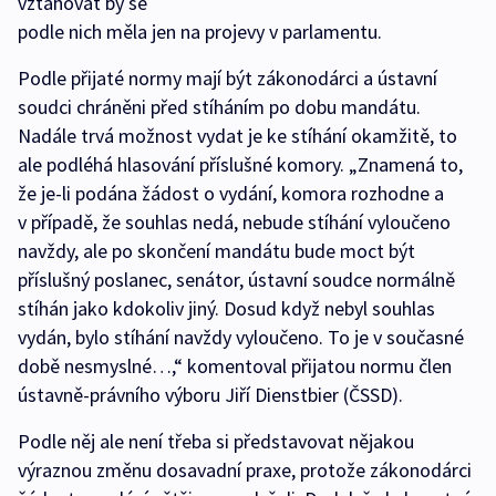
vztahovat by se
podle nich měla jen na projevy v parlamentu.
Podle přijaté normy mají být zákonodárci a ústavní
soudci chráněni před stíháním po dobu mandátu.
Nadále trvá možnost vydat je ke stíhání okamžitě, to
ale podléhá hlasování příslušné komory. „Znamená to,
že je-li podána žádost o vydání, komora rozhodne a
v případě, že souhlas nedá, nebude stíhání vyloučeno
navždy, ale po skončení mandátu bude moct být
příslušný poslanec, senátor, ústavní soudce normálně
stíhán jako kdokoliv jiný. Dosud když nebyl souhlas
vydán, bylo stíhání navždy vyloučeno. To je v současné
době nesmyslné…,“ komentoval přijatou normu člen
ústavně-právního výboru Jiří Dienstbier (ČSSD).
Podle něj ale není třeba si představovat nějakou
výraznou změnu dosavadní praxe, protože zákonodárci