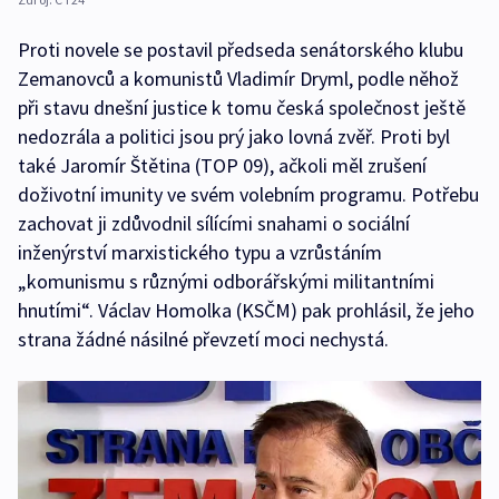
Proti novele se postavil předseda senátorského klubu
Zemanovců a komunistů Vladimír Dryml, podle něhož
při stavu dnešní justice k tomu česká společnost ještě
nedozrála a politici jsou prý jako lovná zvěř. Proti byl
také Jaromír Štětina (TOP 09), ačkoli měl zrušení
doživotní imunity ve svém volebním programu. Potřebu
zachovat ji zdůvodnil sílícími snahami o sociální
inženýrství marxistického typu a vzrůstáním
„komunismu s různými odborářskými militantními
hnutími“. Václav Homolka (KSČM) pak prohlásil, že jeho
strana žádné násilné převzetí moci nechystá.