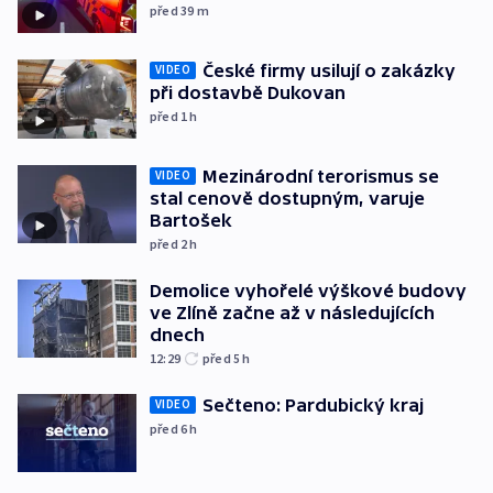
před 39
m
České firmy usilují o zakázky
VIDEO
při dostavbě Dukovan
před 1
h
Mezinárodní terorismus se
VIDEO
stal cenově dostupným, varuje
Bartošek
před 2
h
Demolice vyhořelé výškové budovy
ve Zlíně začne až v následujících
dnech
12:29
před 5
h
Sečteno: Pardubický kraj
VIDEO
před 6
h