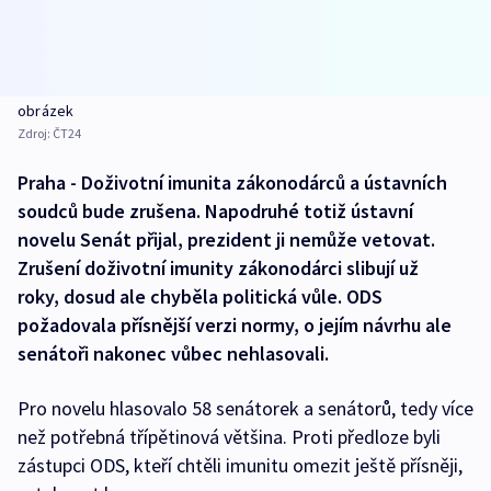
obrázek
Zdroj:
ČT24
Praha - Doživotní imunita zákonodárců a ústavních
soudců bude zrušena. Napodruhé totiž ústavní
novelu Senát přijal, prezident ji nemůže vetovat.
Zrušení doživotní imunity zákonodárci slibují už
roky, dosud ale chyběla politická vůle. ODS
požadovala přísnější verzi normy, o jejím návrhu ale
senátoři nakonec vůbec nehlasovali.
Pro novelu hlasovalo 58 senátorek a senátorů, tedy více
než potřebná třípětinová většina. Proti předloze byli
zástupci ODS, kteří chtěli imunitu omezit ještě přísněji,