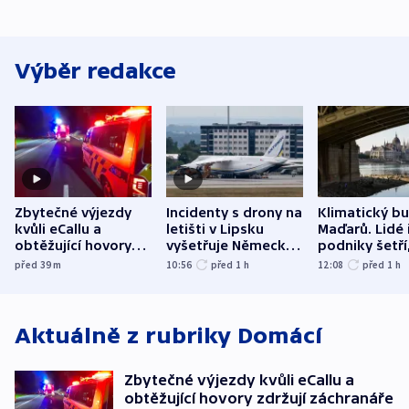
Výběr redakce
Zbytečné výjezdy
Incidenty s drony na
Klimatický b
kvůli eCallu a
letišti v Lipsku
Maďarů. Lidé 
obtěžující hovory
vyšetřuje Německo
podniky šetří
zdržují záchranáře
jako úmyslný pokus
omezuje se d
před 39
m
10:56
před 1
h
12:08
před 1
h
o způsobení
i svícení
exploze
Aktuálně z rubriky
Domácí
Zbytečné výjezdy kvůli eCallu a
obtěžující hovory zdržují záchranáře