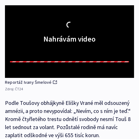
Nahrávám video
Reportáž Ivany Šmelové
Zdroj:
ČT24
Podle Toušovy obhájkyně Elišky Vrané měl odsouzený
amnézii, a proto nevypovídal: „Nevím, co s ním je teď.“
Kromě čtyřletého trestu odnětí svobody nesmí Touš 8
let sednout za volant. Pozůstalé rodině má navíc
zaplatit odškodné ve výši 655 tisíc korun.