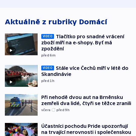
atmosféru
spravedlnosti
od plynovod
Aktuálně z rubriky
Domácí
Tlačítko pro snadné vrácení
VIDEO
zboží míří na e-shopy. Byť má
zpoždění
před 6
m
Stále více Čechů míří v létě do
VIDEO
Skandinávie
před 1
h
Při nehodě dvou aut na Brněnsku
zemřeli dva lidé, čtyři se těžce zranili
včera
před 9
h
Účastníci pochodu Pride upozorňují
na trvající nerovnosti i společenskou