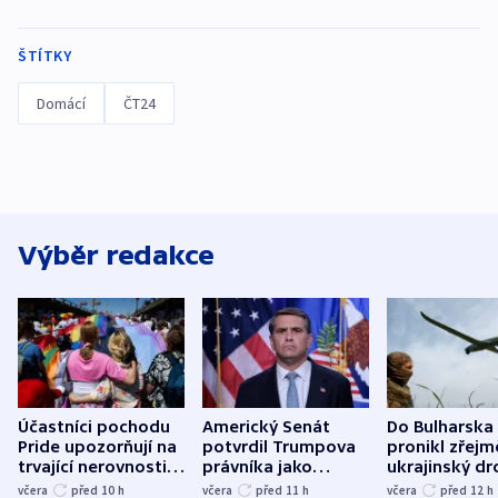
ŠTÍTKY
Domácí
ČT24
Výběr redakce
Účastníci pochodu
Americký Senát
Do Bulharska
Pride upozorňují na
potvrdil Trumpova
pronikl zřejm
trvající nerovnosti i
právníka jako
ukrajinský dr
společenskou
ministra
explodoval k
včera
před 10
h
včera
před 11
h
včera
před 12
h