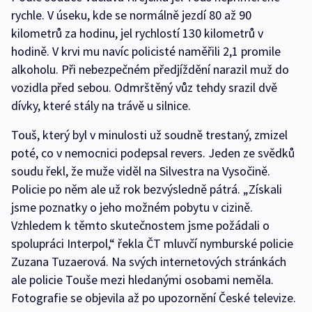
rychle. V úseku, kde se normálně jezdí 80 až 90
kilometrů za hodinu, jel rychlostí 130 kilometrů v
hodině. V krvi mu navíc policisté naměřili 2,1 promile
alkoholu. Při nebezpečném předjíždění narazil muž do
vozidla před sebou. Odmrštěný vůz tehdy srazil dvě
dívky, které stály na trávě u silnice.
Touš, který byl v minulosti už soudně trestaný, zmizel
poté, co v nemocnici podepsal revers. Jeden ze svědků
soudu řekl, že muže viděl na Silvestra na Vysočině.
Policie po něm ale už rok bezvýsledně pátrá. „Získali
jsme poznatky o jeho možném pobytu v cizině.
Vzhledem k těmto skutečnostem jsme požádali o
spolupráci Interpol,“ řekla ČT mluvčí nymburské policie
Zuzana Tuzaerová. Na svých internetových stránkách
ale policie Touše mezi hledanými osobami neměla.
Fotografie se objevila až po upozornění České televize.