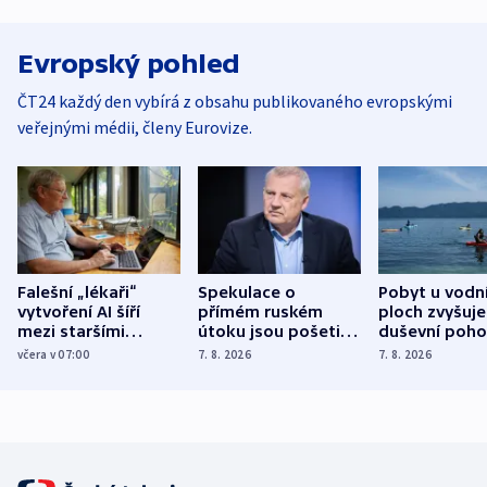
Evropský pohled
ČT24 každý den vybírá z obsahu publikovaného evropskými
veřejnými médii, členy Eurovize.
Falešní „lékaři“
Spekulace o
Pobyt u vodn
vytvoření AI šíří
přímém ruském
ploch zvyšuje
mezi staršími
útoku jsou pošetilé,
duševní poho
Poláky nebezpečné
míní estonský
ukázala
včera v 07:00
7. 8. 2026
7. 8. 2026
zdravotní rady
bezpečnostní
mezinárodní 
expert