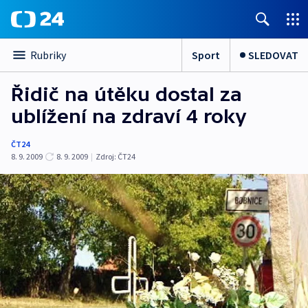
Sport
SLEDOVAT
Rubriky
Řidič na útěku dostal za
ublížení na zdraví 4 roky
ČT24
8. 9. 2009
8. 9. 2009
|
Zdroj:
ČT24