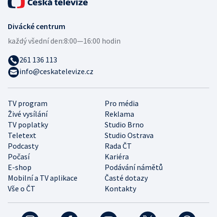
Divácké centrum
každý všední den:
8:00—16:00 hodin
261 136 113
info@ceskatelevize.cz
TV program
Pro média
Živé vysílání
Reklama
TV poplatky
Studio Brno
Teletext
Studio Ostrava
Podcasty
Rada ČT
Počasí
Kariéra
E-shop
Podávání námětů
Mobilní a TV aplikace
Časté dotazy
Vše o ČT
Kontakty