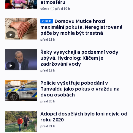
atmosféru
včera
před 10
h
Domovu Mutice hrozí
VIDEO
maximální pokuta. Neregistrovaná
péče by mohla být trestná
před 11
h
Řeky vysychají a podzemní vody
ubývá. Hydrolog: Klíčem je
zadržování vody
před 15
h
Policie vyšetřuje pobodání v
Tanvaldu jako pokus o vraždu na
dvou osobách
před 20
h
Adopcí dospělých bylo loni nejvíc od
roku 2020
před 21
h