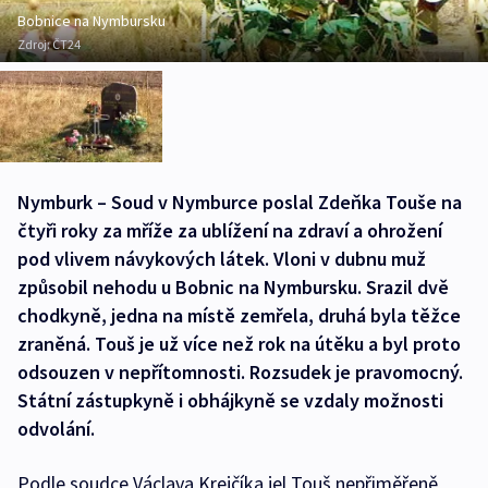
Bobnice na Nymbursku
Zdroj:
ČT24
Nymburk – Soud v Nymburce poslal Zdeňka Touše na
čtyři roky za mříže za ublížení na zdraví a ohrožení
pod vlivem návykových látek. Vloni v dubnu muž
způsobil nehodu u Bobnic na Nymbursku. Srazil dvě
chodkyně, jedna na místě zemřela, druhá byla těžce
zraněná. Touš je už více než rok na útěku a byl proto
odsouzen v nepřítomnosti. Rozsudek je pravomocný.
Státní zástupkyně i obhájkyně se vzdaly možnosti
odvolání.
Podle soudce Václava Krejčíka jel Touš nepřiměřeně