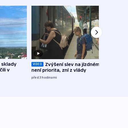
 sklady
Opil
Zvýšení slev na jízdném teď
VIDEO
ili v
vozid
není priorita, zní z vlády
stře
před 3
hodinami
před 4