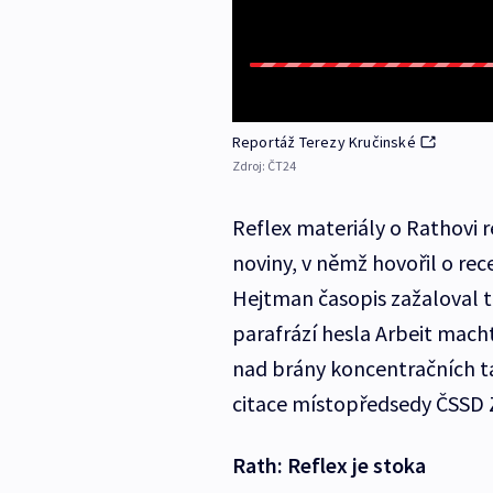
Reportáž Terezy Kručinské
Zdroj:
ČT24
Reflex materiály o Rathovi 
noviny, v němž hovořil o re
Hejtman časopis zažaloval t
parafrází hesla Arbeit mach
nad brány koncentračních tá
citace místopředsedy ČSSD
Rath: Reflex je stoka