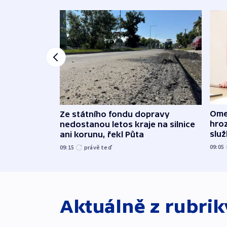
Ome
Ze státního fondu dopravy
hroz
nedostanou letos kraje na silnice
slu
ani korunu, řekl Půta
09:05
09:15
právě teď
Aktuálně z rubri