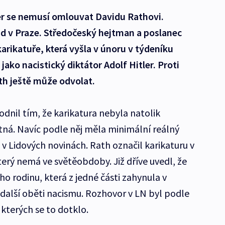
ier se nemusí omlouvat Davidu Rathovi.
 v Praze. Středočeský hejtman a poslanec
karikatuře, která vyšla v únoru v týdeníku
jako nacistický diktátor Adolf Hitler. Proti
h ještě může odvolat.
dnil tím, že karikatura nebyla natolik
tná. Navíc podle něj měla minimální reálný
v Lidových novinách. Rath označil karikaturu v
erý nemá ve světěobdoby. Již dříve uvedl, že
ho rodinu, která z jedné části zahynula v
další oběti nacismu. Rozhovor v LN byl podle
kterých se to dotklo.