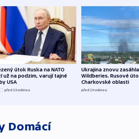
zený útok Ruska na NATO
Ukrajina znovu zasáhla
í už na podzim, varují tajné
Wildberies. Rusové útoč
žby USA
Charkovské oblasti
před 1
hodinou
před 1
hodinou
ky
Domácí