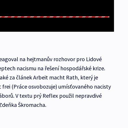
reagoval na hejtmanův rozhovor pro Lidové
ceptech nacismu na řešení hospodářské krize.
aké za článek Arbeit macht Rath, který je
t frei (Práce osvobozuje) umísťovaného nacisty
borů. V textu prý Reflex použil nepravdivé
 Zdeňka Škromacha.