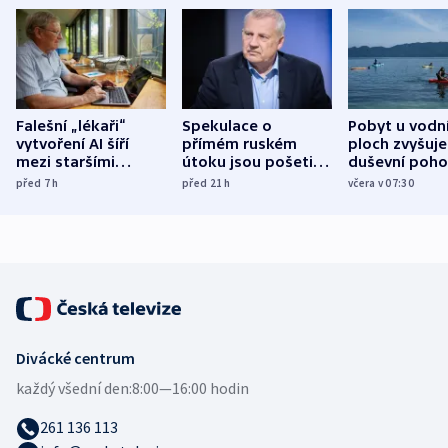
Falešní „lékaři“
Spekulace o
Pobyt u vodn
vytvoření AI šíří
přímém ruském
ploch zvyšuje
mezi staršími
útoku jsou pošetilé,
duševní poho
Poláky nebezpečné
míní estonský
ukázala
před 7
h
před 21
h
včera v 07:30
zdravotní rady
bezpečnostní
mezinárodní 
expert
Divácké centrum
každý všední den:
8:00—16:00 hodin
261 136 113