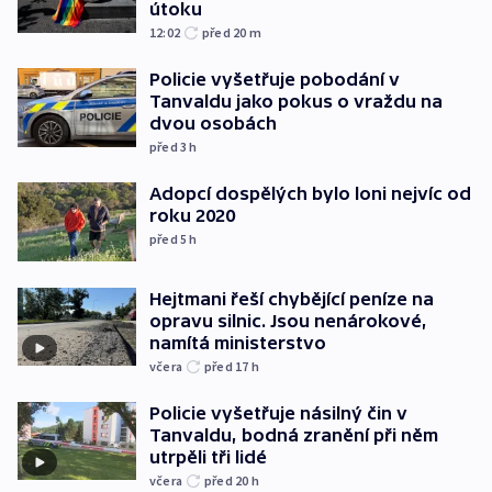
útoku
12:02
před 20
m
Policie vyšetřuje pobodání v
Tanvaldu jako pokus o vraždu na
dvou osobách
před 3
h
Adopcí dospělých bylo loni nejvíc od
roku 2020
před 5
h
Hejtmani řeší chybějící peníze na
opravu silnic. Jsou nenárokové,
namítá ministerstvo
včera
před 17
h
Policie vyšetřuje násilný čin v
Tanvaldu, bodná zranění při něm
utrpěli tři lidé
včera
před 20
h