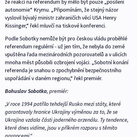
že reakcí na referendum by mělo být pouze „posílení
autonomie“ Krymu. „Připomínám, že stejný názor
vyslovil bývalý ministr zahraničích věcí USA Henry
Kissinger,“ řekl mluvčí na tiskové konferenci.
Podle Sobotky nemůže být pro českou vládu proběhlé
referendum regulérní - už jen tím, že nebyla do země
vpuštěna řada mezinárodních pozorovatelů a v ulicích
mnoha měst působili ozbrojení vojáci. „Sobotní konání
referenda je snahou o zpochybnění bezpečnostního
uspořádání v daném regionu,“ řekl premiér.
Bohuslav Sobotka
, premiér:
„V roce 1994 patřilo tehdejší Rusko mezi státy, které
garantovaly hranice Ukrajiny výměnou za to, že se
Ukrajina vzdala části jaderného arzenálu. Ty tendence,
které dnes vidíme, jsou v příkrém rozporu s těmito
garancemi.“