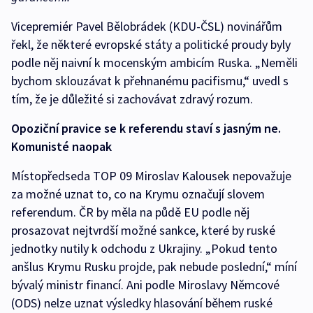
Vicepremiér Pavel Bělobrádek (KDU-ČSL) novinářům
řekl, že některé evropské státy a politické proudy byly
podle něj naivní k mocenským ambicím Ruska. „Neměli
bychom sklouzávat k přehnanému pacifismu,“ uvedl s
tím, že je důležité si zachovávat zdravý rozum.
Opoziční pravice se k referendu staví s jasným ne.
Komunisté naopak
Místopředseda TOP 09 Miroslav Kalousek nepovažuje
za možné uznat to, co na Krymu označují slovem
referendum. ČR by měla na půdě EU podle něj
prosazovat nejtvrdší možné sankce, které by ruské
jednotky nutily k odchodu z Ukrajiny. „Pokud tento
anšlus Krymu Rusku projde, pak nebude poslední,“ míní
bývalý ministr financí. Ani podle Miroslavy Němcové
(ODS) nelze uznat výsledky hlasování během ruské