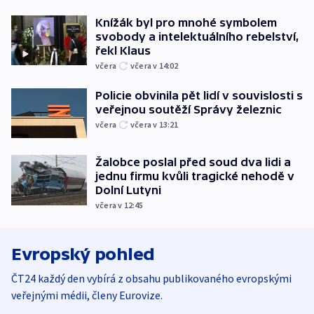
Knížák byl pro mnohé symbolem
svobody a intelektuálního rebelství,
řekl Klaus
včera
včera v 14:02
Policie obvinila pět lidí v souvislosti s
veřejnou soutěží Správy železnic
včera
včera v 13:21
Žalobce poslal před soud dva lidi a
jednu firmu kvůli tragické nehodě v
Dolní Lutyni
včera v 12:45
Evropský pohled
ČT24 každý den vybírá z obsahu publikovaného evropskými
veřejnými médii, členy Eurovize.