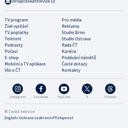
info@ceskatelevize.cz
TV program
Pro média
Živé vysílání
Reklama
TV poplatky
Studio Brno
Teletext
Studio Ostrava
Podcasty
Rada ČT
Počasí
Kariéra
E-shop
Podávání námětů
Mobilní a TV aplikace
Časté dotazy
Vše o ČT
Kontakty
Instagram
Facebook
YouTube
X
Threads
© Česká televize
•
•
English
Ochrana soukromí
Přístupnost