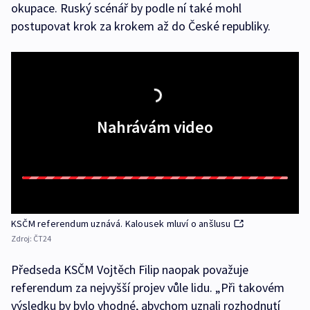
okupace. Ruský scénář by podle ní také mohl
postupovat krok za krokem až do České republiky.
Nahrávám video
KSČM referendum uznává. Kalousek mluví o anšlusu
Zdroj:
ČT24
Předseda KSČM Vojtěch Filip naopak považuje
referendum za nejvyšší projev vůle lidu. „Při takovém
výsledku by bylo vhodné, abychom uznali rozhodnutí