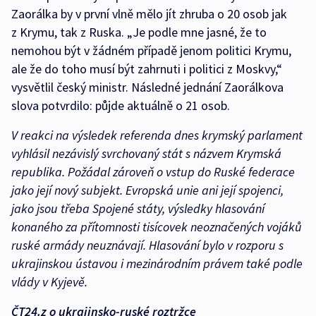
Zaorálka by v první vlně mělo jít zhruba o 20 osob jak
z Krymu, tak z Ruska. „Je podle mne jasné, že to
nemohou být v žádném případě jenom politici Krymu,
ale že do toho musí být zahrnuti i politici z Moskvy,“
vysvětlil český ministr. Následné jednání Zaorálkova
slova potvrdilo: půjde aktuálně o 21 osob.
V reakci na výsledek referenda dnes krymský parlament
vyhlásil nezávislý svrchovaný stát s názvem Krymská
republika. Požádal zároveň o vstup do Ruské federace
jako její nový subjekt. Evropská unie ani její spojenci,
jako jsou třeba Spojené státy, výsledky hlasování
konaného za přítomnosti tisícovek neoznačených vojáků
ruské armády neuznávají. Hlasování bylo v rozporu s
ukrajinskou ústavou i mezinárodním právem také podle
vlády v Kyjevě.
ČT24.z o ukrajinsko-ruské roztržce