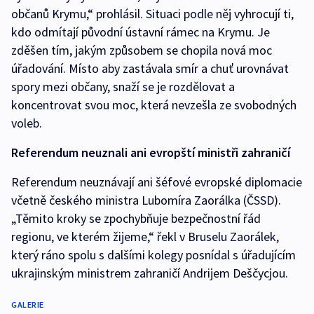
občanů Krymu,“ prohlásil. Situaci podle něj vyhrocují ti,
kdo odmítají původní ústavní rámec na Krymu. Je
zděšen tím, jakým způsobem se chopila nová moc
úřadování. Místo aby zastávala smír a chuť urovnávat
spory mezi občany, snaží se je rozdělovat a
koncentrovat svou moc, která nevzešla ze svobodných
voleb.
Referendum neuznali ani evropští ministři zahraničí
Referendum neuznávají ani šéfové evropské diplomacie
včetně českého ministra Lubomíra Zaorálka (ČSSD).
„Těmito kroky se zpochybňuje bezpečnostní řád
regionu, ve kterém žijeme,“ řekl v Bruselu Zaorálek,
který ráno spolu s dalšími kolegy posnídal s úřadujícím
ukrajinským ministrem zahraničí Andrijem Deščycjou.
GALERIE