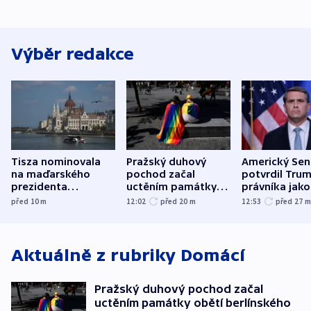
Výběr redakce
Tisza nominovala
Pražský duhový
Americký Sen
na maďarského
pochod začal
potvrdil Tru
prezidenta
uctěním památky
právníka jako
bývalého šéfa
obětí berlínského
ministra
před 10
m
12:02
před 20
m
12:53
před 27
nejvyššího soudu
útoku
spravedlnost
Aktuálně z rubriky
Domácí
Pražský duhový pochod začal
uctěním památky obětí berlínského