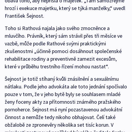
obává toho, aby nepřišla o majetek. „Tam samozřejmě
hrozí i exekuce majetku, který se týká manželky,“ uvedl
František Šejnost.
Toho si Rathová najala jako svého zmocněnce a
mluvčího. Právník, který sám strávil přes tři měsíce ve
vazbě, může podle Rathové svými praktickými
zkušenostmi „účinně pomoci dosáhnout společenské
rehabilitace rodiny a preventivně zamezit excesům,
které v průběhu trestního řízení mohou nastat“.
Šejnost je totiž stíhaný kvůli znásilnění a sexuálnímu
nátlaku. Podle jeho advokáta ale toto jednání spočívalo
pouze v tom, že v jeho bytě byly se souhlasem mladé
ženy foceny akty za přítomnosti známého pražského
pornoherce. Šejnost má nyní pozastavenou advokátní
činnost a nemůže tedy nikoho obhajovat. Čelí také
obžalobě ze zpronevěry několika set tisíc korun. V