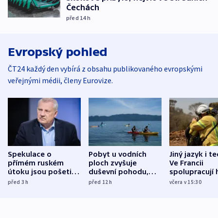
Čechách
před 14
h
Evropský pohled
ČT24 každý den vybírá z obsahu publikovaného evropskými
veřejnými médii, členy Eurovize.
Spekulace o
Pobyt u vodních
Jiný jazyk i t
přímém ruském
ploch zvyšuje
Ve Francii
útoku jsou pošetilé,
duševní pohodu,
spolupracují h
míní estonský
ukázala
různých zemí
před 3
h
před 12
h
včera v 15:30
bezpečnostní
mezinárodní studie
expert