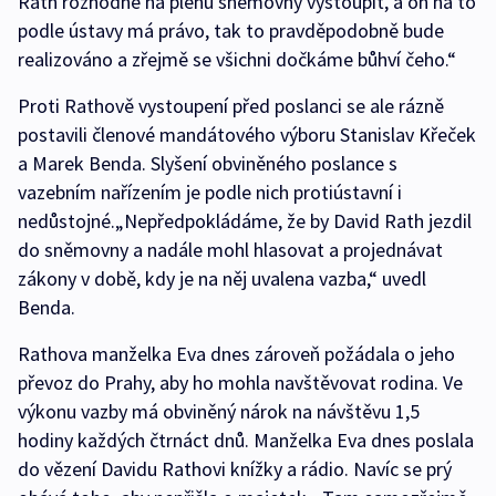
Rath rozhodne na plénu sněmovny vystoupit, a on na to
podle ústavy má právo, tak to pravděpodobně bude
realizováno a zřejmě se všichni dočkáme bůhví čeho.“
Proti Rathově vystoupení před poslanci se ale rázně
postavili členové mandátového výboru Stanislav Křeček
a Marek Benda. Slyšení obviněného poslance s
vazebním nařízením je podle nich protiústavní i
nedůstojné.„Nepředpokládáme, že by David Rath jezdil
do sněmovny a nadále mohl hlasovat a projednávat
zákony v době, kdy je na něj uvalena vazba,“ uvedl
Benda.
Rathova manželka Eva dnes zároveň požádala o jeho
převoz do Prahy, aby ho mohla navštěvovat rodina. Ve
výkonu vazby má obviněný nárok na návštěvu 1,5
hodiny každých čtrnáct dnů. Manželka Eva dnes poslala
do vězení Davidu Rathovi knížky a rádio. Navíc se prý