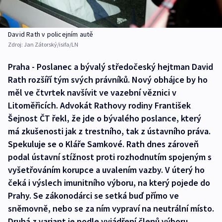
David Rath v policejním autě
Zdroj:
Jan Zátorský/isifa/LN
Praha - Poslanec a bývalý středočeský hejtman David
Rath rozšíří tým svých právníků. Nový obhájce by ho
měl ve čtvrtek navšívit ve vazební věznici v
Litoměřicích. Advokát Rathovy rodiny František
Šejnost ČT řekl, že jde o bývalého poslance, který
má zkušenosti jak z trestního, tak z ústavního práva.
Spekuluje se o Kláře Samkové. Rath dnes zároveň
podal ústavní stížnost proti rozhodnutím spojeným s
vyšetřováním korupce a uvalením vazby. V úterý ho
čeká i výslech imunitního výboru, na který pojede do
Prahy. Se zákonodárci se setká buď přímo ve
sněmovně, nebo se za ním vypraví na neutrální místo.
Druhá z variant je podle vyjádření členů výboru