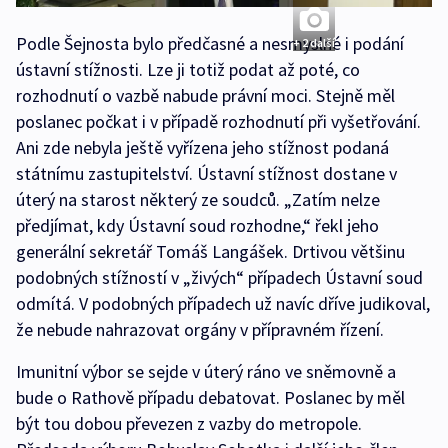
Podle Šejnosta bylo předčasné a nesmyslné i podání
+ 2 další
ústavní stížnosti. Lze ji totiž podat až poté, co
rozhodnutí o vazbě nabude právní moci. Stejně měl
poslanec počkat i v případě rozhodnutí při vyšetřování.
Ani zde nebyla ještě vyřízena jeho stížnost podaná
státnímu zastupitelství. Ústavní stížnost dostane v
úterý na starost některý ze soudců. „Zatím nelze
předjímat, kdy Ústavní soud rozhodne,“ řekl jeho
generální sekretář Tomáš Langášek. Drtivou většinu
podobných stížností v „živých“ případech Ústavní soud
odmítá. V podobných případech už navíc dříve judikoval,
že nebude nahrazovat orgány v přípravném řízení.
Imunitní výbor se sejde v úterý ráno ve sněmovně a
bude o Rathově případu debatovat. Poslanec by měl
být tou dobou převezen z vazby do metropole.