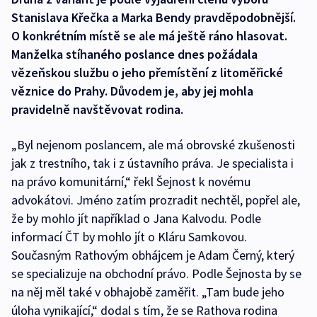
Stanislava Křečka a Marka Bendy pravděpodobnější.
O konkrétním místě se ale má ještě ráno hlasovat.
Manželka stíhaného poslance dnes požádala
vězeňskou službu o jeho přemístění z litoměřické
věznice do Prahy. Důvodem je, aby jej mohla
pravidelně navštěvovat rodina.
„Byl nejenom poslancem, ale má obrovské zkušenosti
jak z trestního, tak i z ústavního práva. Je specialista i
na právo komunitární,“ řekl Šejnost k novému
advokátovi. Jméno zatím prozradit nechtěl, popřel ale,
že by mohlo jít například o Jana Kalvodu. Podle
informací ČT by mohlo jít o Kláru Samkovou.
Současným Rathovým obhájcem je Adam Černý, který
se specializuje na obchodní právo. Podle Šejnosta by se
na něj měl také v obhajobě zaměřit. „Tam bude jeho
úloha vynikající,“ dodal s tím, že se Rathova rodina