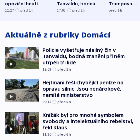
opoziční hnutí
Tanvaldu, bodná
Trumpova
zranění při něm
tanečního sá
12:27
před 2
h
17:03
před 2
h
před 2
h
utrpěli tři lidé
Aktuálně z rubriky
Domácí
Policie vyšetřuje násilný čin v
Tanvaldu, bodná zranění při něm
utrpěli tři lidé
17:03
před 2
h
Hejtmani řeší chybějící peníze na
opravu silnic. Jsou nenárokové,
namítá ministerstvo
09:15
před 5
h
Knížák byl pro mnohé symbolem
svobody a intelektuálního rebelství,
řekl Klaus
11:30
před 6
h