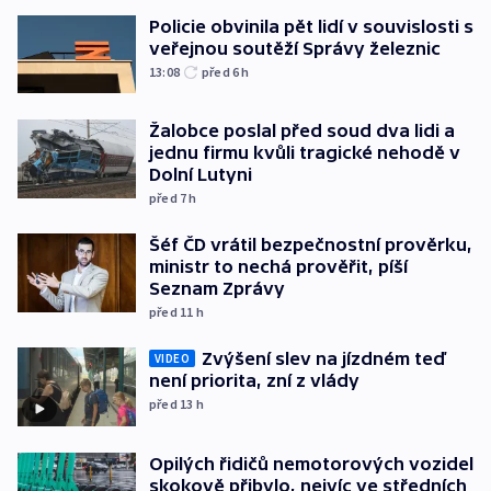
Policie obvinila pět lidí v souvislosti s
veřejnou soutěží Správy železnic
13:08
před 6
h
Žalobce poslal před soud dva lidi a
jednu firmu kvůli tragické nehodě v
Dolní Lutyni
před 7
h
Šéf ČD vrátil bezpečnostní prověrku,
ministr to nechá prověřit, píší
Seznam Zprávy
před 11
h
Zvýšení slev na jízdném teď
VIDEO
není priorita, zní z vlády
před 13
h
Opilých řidičů nemotorových vozidel
skokově přibylo, nejvíc ve středních