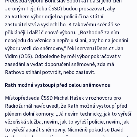
Předseda výboru Bohuslav Sobotka i další jeho člen
Jeroným Tejc (oba ČSSD) budou prosazovat, aby
za Rathem výbor odjel na policii či na státní
zastupitelství a vyslechl ho. K takovému scénáři se
přiklánějí i další členové výboru. „Rozhodně za ním
nepojedu do věznice a nepřeju si ani, aby ho na jednání
výboru vezli do sněmovny,“ řekl serveru iDnes.cz Jan
Vidím (ODS). Odpoledne by měl výbor pokračovat v
zasedání a vydat doporučení sněmovně, zda má
Rathovo stíhání potvrdit, nebo zastavit.
Rath možná vystoupí před celou sněmovnou
Místopředseda ČSSD Michal Hašek v rozhovoru pro
Radiožurnál navíc uvedl, že Rath možná vystoupí před
plénem dolní komory: „Já nevím technicky, jak to vyřeší
vězeňská služba, nevím, jak to vyřeší policie, nevím, jak
to vyřeší aparát sněmovny. Nicméně pokud se David