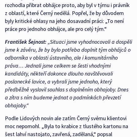
rozhodla přibrat obhájce proto, aby byl v týmu i právník
z oblastí, které Černý nedělá. Popřel, že by důvodem
byly kritické ohlasy na jeho dosavadní práci: „To není
práce pro jednoho obhájce, ale pro celý tým.“
František Šejnost:
„Situaci jsme vyhodnocovali a dospěli
jsme k závěru, že by bylo potřeba doplnit tým obhájců o
odborníka v oblasti ústavního, ale i komunitárního
práva… Jednali jsme celkem se šesti vhodnými
kandidáty, někteří dokonce dlouho navštěvovali
poslanecké lavice, a vybrali jsme jednoho, který
předběžně vyslovil souhlas s doplněním obhajoby. Dnes
a zítra s ním budeme jednat o podmínkách převzetí
obhajoby.“
Podle Lidových novin ale zatím Černý svému klientovi
moc nepomohl. „Byla to krabice z tlustého kartonu na
šest lahví nastojato, zavřená, zadělaná,“ popsal