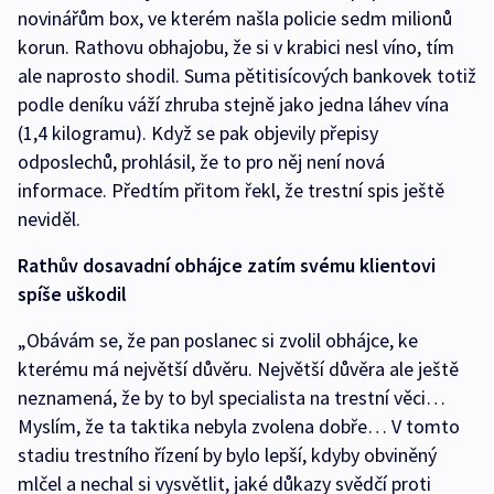
novinářům box, ve kterém našla policie sedm milionů
korun. Rathovu obhajobu, že si v krabici nesl víno, tím
ale naprosto shodil. Suma pětitisícových bankovek totiž
podle deníku váží zhruba stejně jako jedna láhev vína
(1,4 kilogramu). Když se pak objevily přepisy
odposlechů, prohlásil, že to pro něj není nová
informace. Předtím přitom řekl, že trestní spis ještě
neviděl.
Rathův dosavadní obhájce zatím svému klientovi
spíše uškodil
„Obávám se, že pan poslanec si zvolil obhájce, ke
kterému má největší důvěru. Největší důvěra ale ještě
neznamená, že by to byl specialista na trestní věci…
Myslím, že ta taktika nebyla zvolena dobře… V tomto
stadiu trestního řízení by bylo lepší, kdyby obviněný
mlčel a nechal si vysvětlit, jaké důkazy svědčí proti