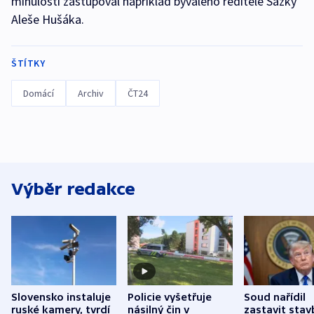
minulosti zastupoval například bývalého ředitele Sazky
Aleše Hušáka.
ŠTÍTKY
Domácí
Archiv
ČT24
Výběr redakce
Slovensko instaluje
Policie vyšetřuje
Soud nařídil
ruské kamery, tvrdí
násilný čin v
zastavit stav