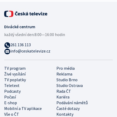
Divácké centrum
každý všední den:
8:00—16:00 hodin
261 136 113
info@ceskatelevize.cz
TV program
Pro média
Živé vysílání
Reklama
TV poplatky
Studio Brno
Teletext
Studio Ostrava
Podcasty
Rada ČT
Počasí
Kariéra
E-shop
Podávání námětů
Mobilní a TV aplikace
Časté dotazy
Vše o ČT
Kontakty