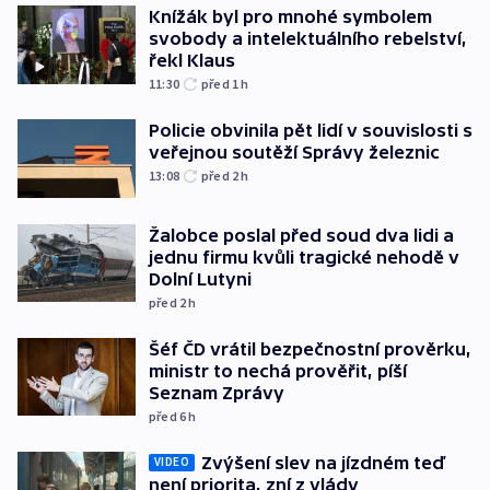
Knížák byl pro mnohé symbolem
svobody a intelektuálního rebelství,
řekl Klaus
11:30
před 1
h
Policie obvinila pět lidí v souvislosti s
veřejnou soutěží Správy železnic
13:08
před 2
h
Žalobce poslal před soud dva lidi a
jednu firmu kvůli tragické nehodě v
Dolní Lutyni
před 2
h
Šéf ČD vrátil bezpečnostní prověrku,
ministr to nechá prověřit, píší
Seznam Zprávy
před 6
h
Zvýšení slev na jízdném teď
VIDEO
není priorita, zní z vlády