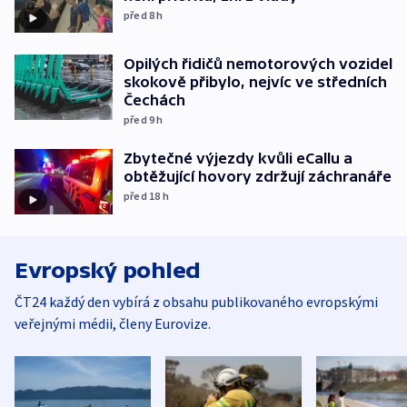
před 8
h
Opilých řidičů nemotorových vozidel
skokově přibylo, nejvíc ve středních
Čechách
před 9
h
Zbytečné výjezdy kvůli eCallu a
obtěžující hovory zdržují záchranáře
před 18
h
Evropský pohled
ČT24 každý den vybírá z obsahu publikovaného evropskými
veřejnými médii, členy Eurovize.