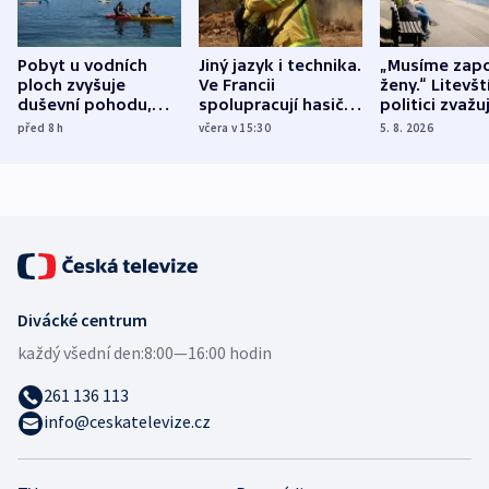
Pobyt u vodních
Jiný jazyk i technika.
„Musíme zapo
ploch zvyšuje
Ve Francii
ženy.“ Litevšt
duševní pohodu,
spolupracují hasiči z
politici zvažuj
ukázala
různých zemí
dohodu o
před 8
h
včera v 15:30
5. 8. 2026
mezinárodní studie
demografii
Divácké centrum
každý všední den:
8:00—16:00 hodin
261 136 113
info@ceskatelevize.cz