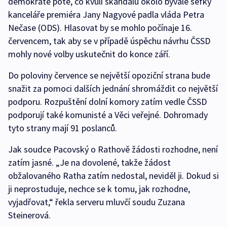
demokraté poté, co kvůli skandálu okolo bývalé šéfky
kanceláře premiéra Jany Nagyové padla vláda Petra
Nečase (ODS). Hlasovat by se mohlo počínaje 16.
červencem, tak aby se v případě úspěchu návrhu ČSSD
mohly nové volby uskutečnit do konce září.
Do poloviny července se největší opoziční strana bude
snažit za pomoci dalších jednání shromáždit co největší
podporu. Rozpuštění dolní komory zatím vedle ČSSD
podporují také komunisté a Věci veřejné. Dohromady
tyto strany mají 91 poslanců.
Jak soudce Pacovský o Rathově žádosti rozhodne, není
zatím jasné. „Je na dovolené, takže žádost
obžalovaného Ratha zatím nedostal, neviděl ji. Dokud si
ji neprostuduje, nechce se k tomu, jak rozhodne,
vyjadřovat,“ řekla serveru mluvčí soudu Zuzana
Steinerová.