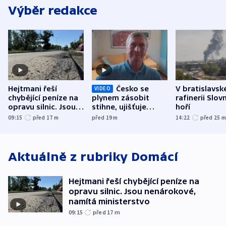
Výběr redakce
Hejtmani řeší
Česko se
V bratislavsk
VIDEO
chybějící peníze na
plynem zásobit
rafinerii Slov
opravu silnic. Jsou
stihne, ujišťuje
hoří
nenárokové, namítá
expert. Snížení cen
09:15
před 17
m
před 19
m
14:22
před 25
ministerstvo
však slíbit nelze
Aktuálně z rubriky
Domácí
Hejtmani řeší chybějící peníze na
opravu silnic. Jsou nenárokové,
namítá ministerstvo
09:15
před 17
m