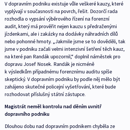
V dopravním podniku existuje vůle veškeré kauzy, které
vyplývají v současnosti na povrch, řešit. Dozorčí rada
rozhodla o vypsání výběrového řízení na forenzní
audit, který má prověřit nejen kauzu s předraženými
jízdenkami, ale i zakázky na dodávky náhradních dílů
nebo pohonné hmoty. „Jakmile jsme se to dověděli, tak
jsme v podniku začali velmi intenzivní šetření těch kauz,
na které pan Randák upozornil,“ doplnil náměstek pro
dopravu Josef Nosek. Randák je nicméně
k výsledkům případnému forenznímu auditu spíše
skeptický. V dopravním podniku by podle něj mělo být
zahájeno skutečné policejní vyšetřování, které bude
rozhodovat příslušný státní zástupce.
Magistrát neměl kontrolu nad děním uvnitř
dopravního podniku
Dlouhou dobu nad dopravním podnikem chyběla ze