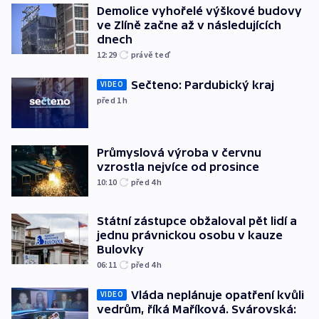
Demolice vyhořelé výškové budovy
ve Zlíně začne až v následujících
dnech
12:29
právě teď
Sečteno: Pardubický kraj
VIDEO
před 1
h
Průmyslová výroba v červnu
vzrostla nejvíce od prosince
10:10
před 4
h
Státní zástupce obžaloval pět lidí a
jednu právnickou osobu v kauze
Bulovky
06:11
před 4
h
Vláda neplánuje opatření kvůli
VIDEO
vedrům, říká Maříková. Svárovská: