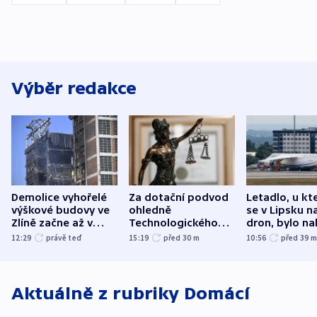
Výběr redakce
Demolice vyhořelé
Za dotační podvod
Letadlo, u kt
výškové budovy ve
ohledně
se v Lipsku n
Zlíně začne až v
Technologického
dron, bylo na
následujících dnech
parku poslal soud
municí, píší 
12:29
právě teď
15:19
před 30
m
10:56
před 39
do vězení dva muže
Aktuálně z rubriky
Domácí