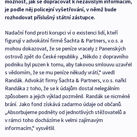
možnost, jak se dopracovat k nezávislým informacím,
je podle něj policejní vyšetřování, v němž bude
rozhodovat příslušný státní zástupce.
Nadační fond proti korupci ví o existenci lidí, kteří
figurují v advokátní firmě Šachta & Partners, v.o.s. a
mohou dokazovat, že se peníze vracely z Panenských
ostrovů zpět do České republiky. „Někdo z dopravního
podniku byl puzen k tomu, aby takovou smlouvu uzavřel
s vědomím, že se mu peníze někudy vrátí,“ uvedl
Randák. Advokát firmy Šachta & Partners, v.o.s. nařkl
Randáka z toho, že se k údajům dostal nelegálním
způsobem a jejich výklad pozměnil. Randák se nicméně
brání. Jako fond získává zadarmo údaje od občanů.
„Absorbujeme podněty od jednotlivých stěžovatelů a
v rámci toho docházíme k velmi zajímavým
informacím,“ vysvětlil.