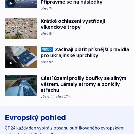
Připravme se na následky
před 7
h
Krátké ochlazení vystřídají
víkendové tropy
před 8
h
Začínají platit přísnější pravidla
VIDEO
pro ukrajinské uprchlíky
před 9
h
Částí území prošly bouřky se silným
větrem. Lámaly stromy a poničily
střechu
včera
před 17
h
Evropský pohled
ČT24 každý den vybírá z obsahu publikovaného evropskými