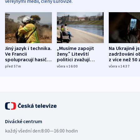
veřejnými médii, členy Eurovize.
Jiný jazyk i technika.
„Musíme zapojit
Na Ukrajině j
Ve Francii
ženy.“ Litevští
zadržováni o
spolupracují hasiči z
politici zvažují
z více než 50 
různých zemí
dohodu o
Bojovali na s
před 57
m
včera v 16:00
včera v 14:37
demografii
Ruska
Divácké centrum
každý všední den:
8:00—16:00 hodin