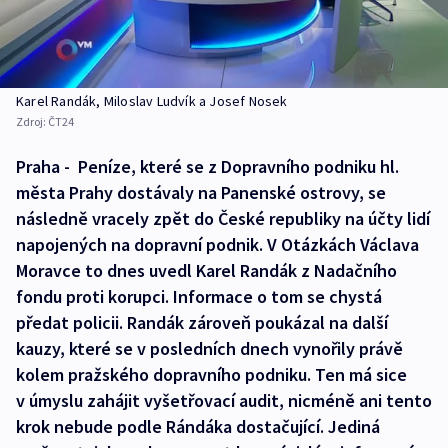
Karel Randák, Miloslav Ludvík a Josef Nosek
Zdroj:
ČT24
Praha - Peníze, které se z Dopravního podniku hl.
města Prahy dostávaly na Panenské ostrovy, se
následně vracely zpět do České republiky na účty lidí
napojených na dopravní podnik. V Otázkách Václava
Moravce to dnes uvedl Karel Randák z Nadačního
fondu proti korupci. Informace o tom se chystá
předat policii. Randák zároveň poukázal na další
kauzy, které se v posledních dnech vynořily právě
kolem pražského dopravního podniku. Ten má sice
v úmyslu zahájit vyšetřovací audit, nicméně ani tento
krok nebude podle Rándáka dostačující. Jediná