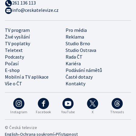
261 136 113
info@ceskatelevize.cz
TV program
Pro média
Živé vysílání
Reklama
TV poplatky
Studio Brno
Teletext
Studio Ostrava
Podcasty
Rada ČT
Počasí
Kariéra
E-shop
Podávání námětů
Mobilní a TV aplikace
Časté dotazy
Vše o ČT
Kontakty
Instagram
Facebook
YouTube
X
Threads
© Česká televize
•
•
English
Ochrana soukromí
Přístupnost