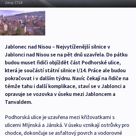
Zdroj:
ČT24
Jablonec nad Nisou – Nejvytíženější silnice v
Jablonci nad Nisou se na pět dnů uzavřela. Do pátku
budou muset řidiči objíždět část Podhorské ulice,
která je součástí státní silnice I/14. Práce ale budou
pokračovat i v dalším týdnu. Navíc čekají na řidiče na
témže tahu i další komplikace, staví se v Jablonci a
opravuje se vozovka v úseku mezi Jabloncem a
Tanvaldem.
Podhorská ulice je uzavřena mezi křižovatkami s
ulicemi Mlýnská a Jánská. V úseku vznikají ostrůvky pro
chodce, dokončuje se asfaltový povrch a vodorovné