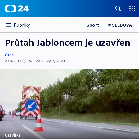
Sport
SLEDOVAT
Rubriky
Průtah Jabloncem je uzavřen
ČT24
29. 3. 2010
29. 3. 2010
|
Zdroj:
ČT24
Uzavírka