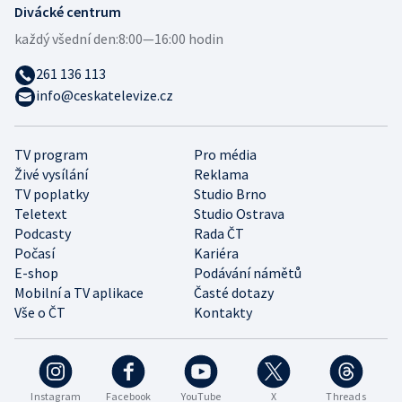
Divácké centrum
každý všední den:
8:00—16:00 hodin
261 136 113
info@ceskatelevize.cz
TV program
Pro média
Živé vysílání
Reklama
TV poplatky
Studio Brno
Teletext
Studio Ostrava
Podcasty
Rada ČT
Počasí
Kariéra
E-shop
Podávání námětů
Mobilní a TV aplikace
Časté dotazy
Vše o ČT
Kontakty
Instagram
Facebook
YouTube
X
Threads