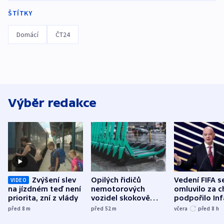
ŠTÍTKY
Domácí
ČT24
Výběr redakce
Zvýšení slev
Opilých řidičů
Vedení FIFA s
VIDEO
na jízdném teď není
nemotorových
omluvilo za c
priorita, zní z vlády
vozidel skokově
podpořilo Inf
přibylo, nejvíc ve
UEFA trvá na
před 8
m
před 52
m
včera
před 8
h
středních Čechách
bojkotu