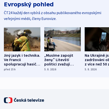
Evropský pohled
ČT24 každý den vybírá z obsahu publikovaného evropskými
veřejnými médii, členy Eurovize.
Jiný jazyk i technika.
„Musíme zapojit
Na Ukrajině j
Ve Francii
ženy.“ Litevští
zadržováni o
spolupracují hasiči z
politici zvažují
z více než 50 
různých zemí
dohodu o
Bojovali na s
před 15
h
5. 8. 2026
5. 8. 2026
demografii
Ruska