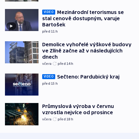
Mezinárodní terorismus se
VIDEO
stal cenově dostupným, varuje
Bartošek
před 11
h
Demolice vyhořelé výškové budovy
ve Zlíně začne až v následujících
dnech
včera
před 14
h
Sečteno: Pardubický kraj
VIDEO
před 15
h
Průmyslová výroba v červnu
vzrostla nejvíce od prosince
včera
před 18
h