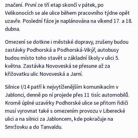
značení. První ze tří etap skončí v pátek, po
Velikonocích se ale ulice během pracovního týdne opět
uzavře. Poslední fáze je naplánována na víkend 17. a 18.
dubna.
Omezení se dotkne i městské dopravy, zrušeny budou
zastávky Podhorská a Podhorská-Vikýř, autobusy
budou místo toho stavět u základní školy v ulici 5.
května. Zastávka Novoveská se přesune až za
křižovatku ulic Novoveská a Jarní.
Silnice I/14 patří k nejvytíženějším komunikacím v
Jablonci, denně po ní projede přes 11 tisíc automobilů.
Kromě úplné uzavírky Podhorské ulice se přitom řidiči
musí vyrovnat také s omezením provozu v Liberecké
ulici a na silnici za Jabloncem, kde pokračuje na
Smržovku a do Tanvaldu.