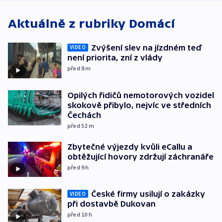
Aktuálně z rubriky
Domácí
Zvýšení slev na jízdném teď
VIDEO
není priorita, zní z vlády
před 8
m
Opilých řidičů nemotorových vozidel
skokově přibylo, nejvíc ve středních
Čechách
před 52
m
Zbytečné výjezdy kvůli eCallu a
obtěžující hovory zdržují záchranáře
před 9
h
České firmy usilují o zakázky
VIDEO
při dostavbě Dukovan
před 10
h