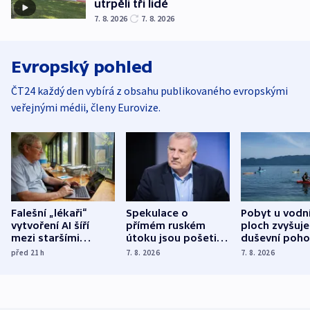
utrpěli tři lidé
7. 8. 2026
7. 8. 2026
Evropský pohled
ČT24 každý den vybírá z obsahu publikovaného evropskými
veřejnými médii, členy Eurovize.
Falešní „lékaři“
Spekulace o
Pobyt u vodn
vytvoření AI šíří
přímém ruském
ploch zvyšuje
mezi staršími
útoku jsou pošetilé,
duševní poho
Poláky nebezpečné
míní estonský
ukázala
před 21
h
7. 8. 2026
7. 8. 2026
zdravotní rady
bezpečnostní
mezinárodní 
expert