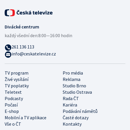
Divácké centrum
každý všední den:
8:00—16:00 hodin
261 136 113
info@ceskatelevize.cz
TV program
Pro média
Živé vysílání
Reklama
TV poplatky
Studio Brno
Teletext
Studio Ostrava
Podcasty
Rada ČT
Počasí
Kariéra
E-shop
Podávání námětů
Mobilní a TV aplikace
Časté dotazy
Vše o ČT
Kontakty