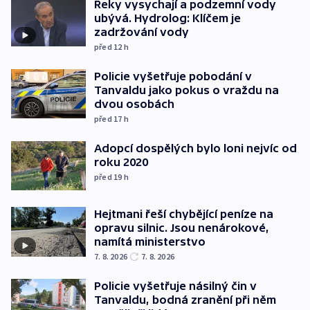
Řeky vysychají a podzemní vody
ubývá. Hydrolog: Klíčem je
zadržování vody
před 12
h
Policie vyšetřuje pobodání v
Tanvaldu jako pokus o vraždu na
dvou osobách
před 17
h
Adopcí dospělých bylo loni nejvíc od
roku 2020
před 19
h
Hejtmani řeší chybějící peníze na
opravu silnic. Jsou nenárokové,
namítá ministerstvo
7. 8. 2026
7. 8. 2026
Policie vyšetřuje násilný čin v
Tanvaldu, bodná zranění při něm