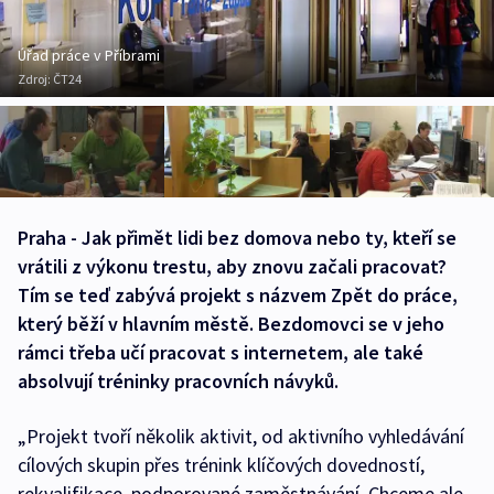
Úřad práce v Příbrami
Zdroj:
ČT24
Praha - Jak přimět lidi bez domova nebo ty, kteří se
vrátili z výkonu trestu, aby znovu začali pracovat?
Tím se teď zabývá projekt s názvem Zpět do práce,
který běží v hlavním městě. Bezdomovci se v jeho
rámci třeba učí pracovat s internetem, ale také
absolvují tréninky pracovních návyků.
„Projekt tvoří několik aktivit, od aktivního vyhledávání
cílových skupin přes trénink klíčových dovedností,
rekvalifikace, podporované zaměstnávání. Chceme ale