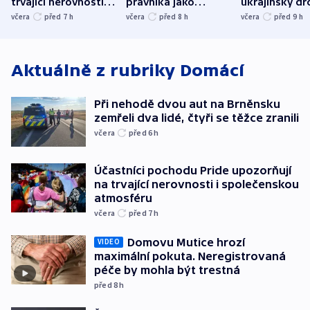
trvající nerovnosti i
právníka jako
ukrajinský dr
společenskou
ministra
explodoval k
včera
před 7
h
včera
před 8
h
včera
před 9
h
atmosféru
spravedlnosti
od plynovod
Aktuálně z rubriky
Domácí
Při nehodě dvou aut na Brněnsku
zemřeli dva lidé, čtyři se těžce zranili
včera
před 6
h
Účastníci pochodu Pride upozorňují
na trvající nerovnosti i společenskou
atmosféru
včera
před 7
h
Domovu Mutice hrozí
VIDEO
maximální pokuta. Neregistrovaná
péče by mohla být trestná
před 8
h