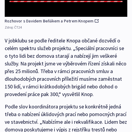
Rozhovor s Davidem Beňákem a Petrem Knopem
Zdroj:
ČT24
V jobklubu se podle ředitele Knopa občané dozvědí o
celém spektru služeb projektu. „Speciální pracovníci se
o tyto lidi bez domova starají a nabízejí jim veškeré
služby. Na projekt jsme ve výběrovém řízení získali něco
přes 25 milionů. Třeba v rámci pracovních smluv a
dlouhodobých pracovních příležití musíme zaměstnat
150 lidí, v rámci krátkodobých brigád nebo dohod o
provedení práce pak 300,“ vysvětlil Knop.
Podle slov koordinátora projektu se konkrétně jedná
třeba o nabízení úklidových prací nebo pomocných prací
ve stavebnictví. „Nabízíme ale i rekvalifikace. Lidem bez
domova poskytujeme i výpis z rejstříku trestů nebo