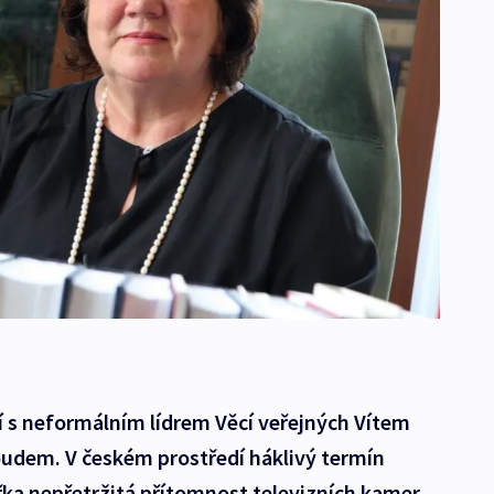
ní s neformálním lídrem Věcí veřejných Vítem
udem. V českém prostředí háklivý termín
řka nepřetržitá přítomnost televizních kamer