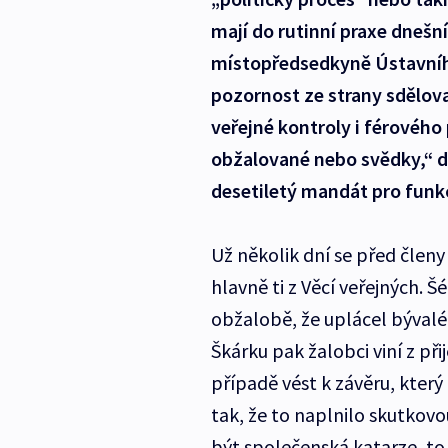
mají do rutinní praxe dnešn
místopředsedkyně Ústavníh
pozornost ze strany sdělov
veřejné kontroly i férovéh
obžalované nebo svědky,“ d
desetiletý mandát pro funk
Už několik dní se před členy
hlavně ti z Věcí veřejných. Š
obžalobě, že uplácel bývalé 
Škárku pak žalobci viní z př
případě vést k závěru, kter
tak, že to naplnilo skutkov
být společenská katarze, to 