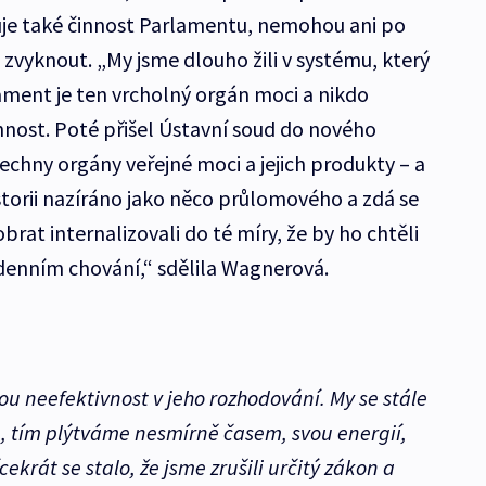
oluje také činnost Parlamentu, nemohou ani po
 zvyknout. „My jsme dlouho žili v systému, který
ament je ten vrcholný orgán moci a nikdo
nost. Poté přišel Ústavní soud do nového
echny orgány veřejné moci a jejich produkty – a
istorii nazíráno jako něco průlomového a zdá se
obrat internalizovali do té míry, že by ho chtěli
denním chování,“ sdělila Wagnerová.
ou neefektivnost v jeho rozhodování. My se stále
 tím plýtváme nesmírně časem, svou energií,
cekrát se stalo, že jsme zrušili určitý zákon a