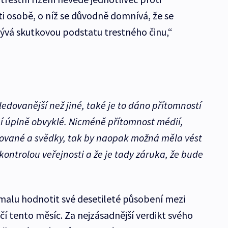
oti osobě, o níž se důvodně domnívá, že se
bývá skutkovou podstatu trestného činu,“
ledovanější než jiné, také je to dáno přítomností
ní úplně obvyklé. Nicméně přítomnost médií,
ované a svědky, tak by naopak možná měla vést
kontrolou veřejnosti a že je tady záruka, že bude
alu hodnotit své desetileté působení mezi
čí tento měsíc. Za nejzásadnější verdikt svého