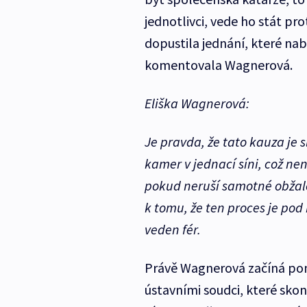
jednotlivci, vede ho stát pr
dopustila jednání, které na
komentovala Wagnerová.
Eliška Wagnerová:
Je pravda, že tato kauza je s
kamer v jednací síni, což ne
pokud neruší samotné obžal
k tomu, že ten proces je pod 
veden fér.
Právě Wagnerová začíná pom
ústavními soudci, které skon