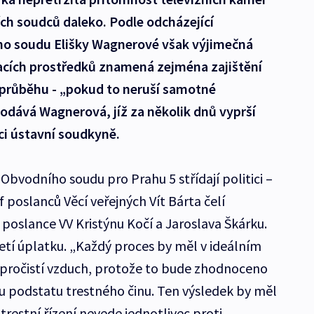
ích soudců daleko. Podle odcházející
o soudu Elišky Wagnerové však výjimečná
acích prostředků znamená zejména zajištění
o průběhu - „pokud to neruší samotné
odává Wagnerová, jíž za několik dnů vyprší
ci ústavní soudkyně.
 Obvodního soudu pro Prahu 5 střídají politici –
éf poslanců Věcí veřejných Vít Bárta čelí
poslance VV Kristýnu Kočí a Jaroslava Škárku.
ijetí úplatku. „Každý proces by měl v ideálním
ý pročistí vzduch, protože to bude zhodnoceno
ou podstatu trestného činu. Ten výsledek by měl
trestní řízení nevede jednotlivec proti