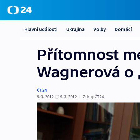
Hlavní události
Ukrajina
Volby
Domácí
Přítomnost mé
Wagnerová o „
ČT24
9. 3. 2012
9. 3. 2012
|
Zdroj:
ČT24