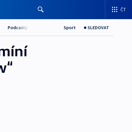
ČT
Podcasty
Sport
SLEDOVAT
míní
w“