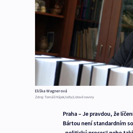
Eliška Wagnerová
Zdroj:
Tomáš Hájek/isifa/Lidové noviny
Praha – Je pravdou, že líče
Bártou není standardním so
„politický proces“ nebo tak