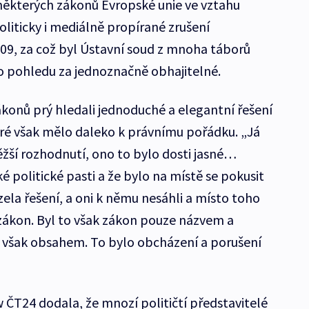
ěkterých zákonů Evropské unie ve vztahu
liticky i mediálně propírané zrušení
09, za což byl Ústavní soud z mnoha táborů
ho pohledu za jednoznačně obhajitelné.
onů prý hledali jednoduché a elegantní řešení
teré však mělo daleko k právnímu pořádku. „Já
ěžší rozhodnutí, ono to bylo dosti jasné…
é politické pasti a že bylo na místě se pokusit
bízela řešení, a oni k němu nesáhli a místo toho
zi zákon. Byl to však zákon pouze názvem a
iv však obsahem. To bylo obcházení a porušení
ČT24 dodala, že mnozí političtí představitelé