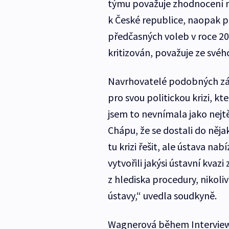
týmu považuje zhodnocení n
k České republice, naopak po
předčasných voleb v roce 20
kritizován, považuje ze své
Navrhovatelé podobných zák
pro svou politickou krizi, k
jsem to nevnímala jako nejt
Chápu, že se dostali do nějak
tu krizi řešit, ale ústava na
vytvořili jakýsi ústavní kva
z hlediska procedury, nikol
ústavy,“ uvedla soudkyně.
Wagnerová během Interview 