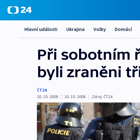
Hlavní události
Ukrajina
Volby
Domácí
Při sobotním ř
byli zraněni tř
ČT24
20. 10. 2008
20. 10. 2008
|
Zdroj:
ČT24