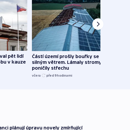
al pět lidí
Částí území prošly bouřky se
Česk
obu v kauze
silným větrem. Lámaly stromy a
stud
poničily střechu
cenu 
včera
před 9
hodinami
včera
anci plánují úpravu novely zmírňující