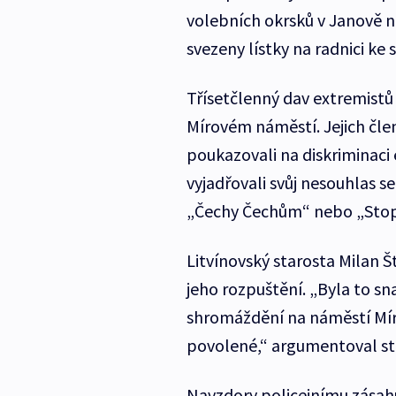
volebních okrsků v Janově n
svezeny lístky na radnici ke s
Třísetčlenný dav extremistů
Mírovém náměstí. Jejich člen
poukazovali na diskriminaci
vyjadřovali svůj nesouhlas 
„Čechy Čechům“ nebo „Stop
Litvínovský starosta Milan 
jeho rozpuštění. „Byla to sn
shromáždění na náměstí Míru
povolené,“ argumentoval st
Navzdory policejnímu zásahu 