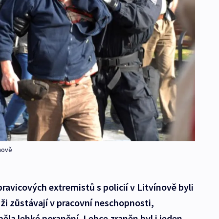
ínově
ravicových extremistů s policií v Litvínově byli
uži zůstávají v pracovní neschopnosti,
rpěla lehké poranění. Lehce zraněn byl i jeden