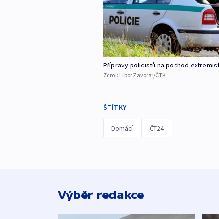
Přípravy policistů na pochod extremis
Zdroj:
Libor Zavoral/ČTK
ŠTÍTKY
Domácí
ČT24
Výběr redakce