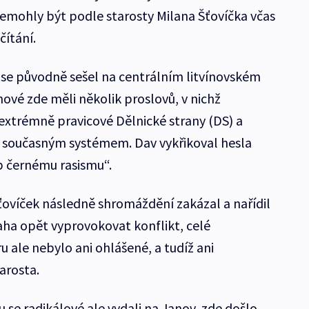
emohly být podle starosty Milana Šťovíčka včas
čítání.
 se původně sešel na centrálním litvínovském
ové zde měli několik proslovů, v nichž
 extrémně pravicové Dělnické strany (DS) a
se současným systémem. Dav vykřikoval hesla
 černému rasismu“.
Šťovíček následně shromáždění zakázal a nařídil
aha opět vyprovokovat konflikt, celé
 ale nebylo ani ohlášené, a tudíž ani
arosta.
se radikálové ale vydali na Janov, zde došlo