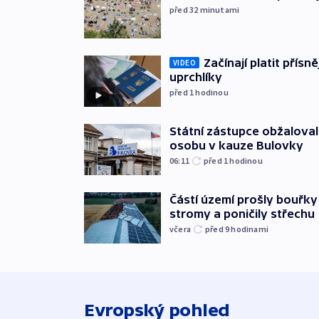
před 32
minutami
Začínají platit přísn
VIDEO
uprchlíky
před 1
hodinou
Státní zástupce obžaloval 
osobu v kauze Bulovky
06:11
před 1
hodinou
Částí území prošly bouřky
stromy a poničily střechu
včera
před 9
hodinami
Evropský pohled