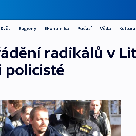
Svět
Regiony
Ekonomika
Počasí
Věda
Kultura
ádění radikálů v Li
i policisté