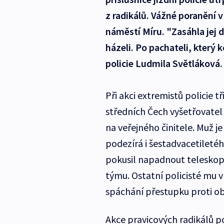
z radikálů. Vážné poranění v
náměstí Míru. "Zasáhla jej d
házeli. Po pachateli, který 
policie Ludmila Světláková.
Při akci extremistů policie t
středních Čech vyšetřovatel o
na veřejného činitele. Muž je
podezírá i šestadvacetiletéh
pokusil napadnout teleskop
týmu. Ostatní policisté mu v
spáchání přestupku proti o
Akce pravicových radikálů po