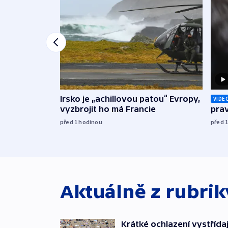
Irsko je „achillovou patou“ Evropy,
VIDE
vyzbrojit ho má Francie
prav
před 1
hodinou
před 
Aktuálně z rubri
Krátké ochlazení vystřída