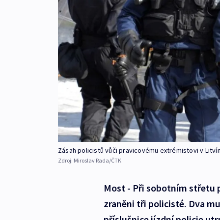
Zásah policistů vůči pravicovému extrémistovi v Litv
Zdroj:
Miroslav Rada/ČTK
Most - Při sobotním střetu p
zraněni tři policisté. Dva m
příslušnice jízdní policie ut