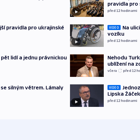
pravidla pro
před 12
hodinami
ější pravidla pro ukrajinské
Na ulic
VIDEO
vozíku
před 12
hodinami
pět lidí a jednu právnickou
Nehodu Turka
ublížení na z
včera
před 12
h
 se silným větrem. Lámaly
Jednoz
VIDEO
Lipska Žáček
před 12
hodinami