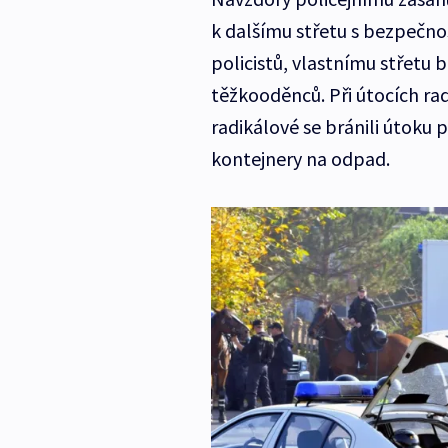
k dalšímu střetu s bezpečnos
policistů, vlastnímu střetu b
těžkooděnců. Při útocích ra
radikálové se bránili útoku po
kontejnery na odpad.