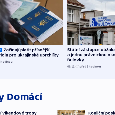
Státní zástupce obžalov
Začínají platit přísnější
O
a jednu právnickou os
idla pro ukrajinské uprchlíky
Bulovky
1
hodinou
06:11
před 1
hodinou
ky
Domácí
jí víkendové tropy
Koaliční posl