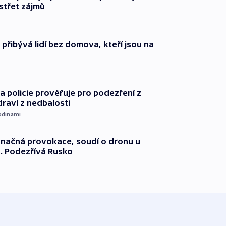
 střet zájmů
i přibývá lidí bez domova, kteří jsou na
 policie prověřuje pro podezření z
draví z nedbalosti
odinami
načná provokace, soudí o dronu u
. Podezřívá Rusko