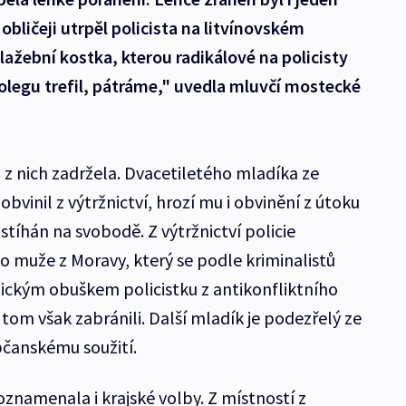
 obličeji utrpěl policista na litvínovském
lažební kostka, kterou radikálové na policisty
kolegu trefil, pátráme," uvedla mluvčí mostecké
ři z nich zadržela. Dvacetiletého mladíka ze
bvinil z výtržnictví, hrozí mu i obvinění z útoku
 stíhán na svobodě. Z výtržnictví policie
o muže z Moravy, který se podle kriminalistů
ickým obuškem policistku z antikonfliktního
 tom však zabránili. Další mladík je podezřelý ze
bčanskému soužití.
znamenala i krajské volby. Z místností z