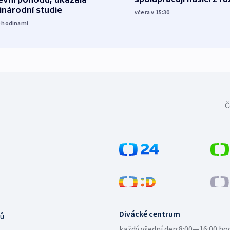
inárodní studie
včera v 15:30
9
hodinami
Č
Divácké centrum
ů
každý všední den:
8:00—16:00 ho