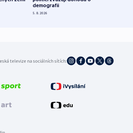
demografii
na s
5. 8. 2026
5. 8. 20
eská televize na sociálních sítích:
din