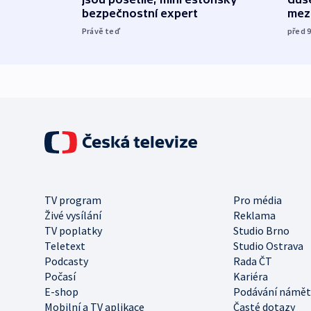
bezpečnostní expert
mez
Právě teď
před 
TV program
Pro média
Živé vysílání
Reklama
TV poplatky
Studio Brno
Teletext
Studio Ostrava
Podcasty
Rada ČT
Počasí
Kariéra
E-shop
Podávání námět
Mobilní a TV aplikace
Časté dotazy