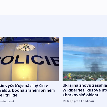
Ukrajina znovu zasáhla
cie vyšetřuje násilný čin v
Wildberries. Rusové úto
aldu, bodná zranění při něm
Charkovské oblasti
li tři lidé
09:02
před 1
hodinou
9
minutami