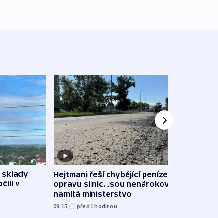
 sklady
Hejtmani řeší chybějící peníze na
VIDEO
čili v
opravu silnic. Jsou nenárokové,
stihn
namítá ministerstvo
však 
09:15
před 1
hodinou
před 1