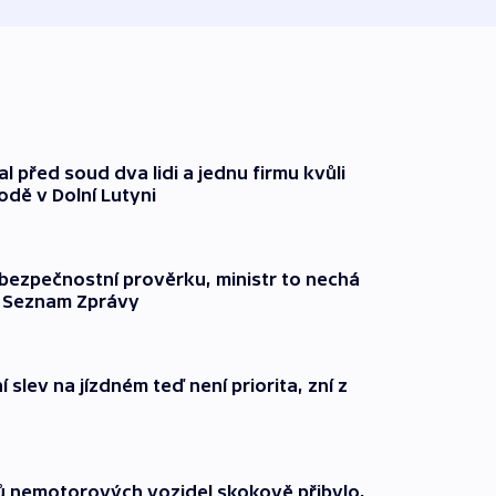
l před soud dva lidi a jednu firmu kvůli
odě v Dolní Lutyni
l bezpečnostní prověrku, ministr to nechá
ší Seznam Zprávy
 slev na jízdném teď není priorita, zní z
čů nemotorových vozidel skokově přibylo,