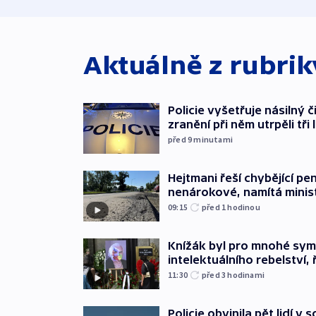
Aktuálně z rubri
Policie vyšetřuje násilný 
zranění při něm utrpěli tři 
před 9
minutami
Hejtmani řeší chybějící pen
nenárokové, namítá minis
09:15
před 1
hodinou
Knížák byl pro mnohé sy
intelektuálního rebelství, 
11:30
před 3
hodinami
Policie obvinila pět lidí v 