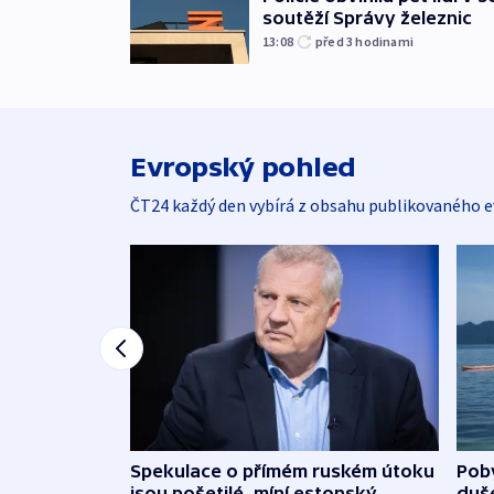
soutěží Správy železnic
13:08
před 3
hodinami
Evropský pohled
ČT24 každý den vybírá z obsahu publikovaného e
Spekulace o přímém ruském útoku
Poby
jsou pošetilé, míní estonský
duš