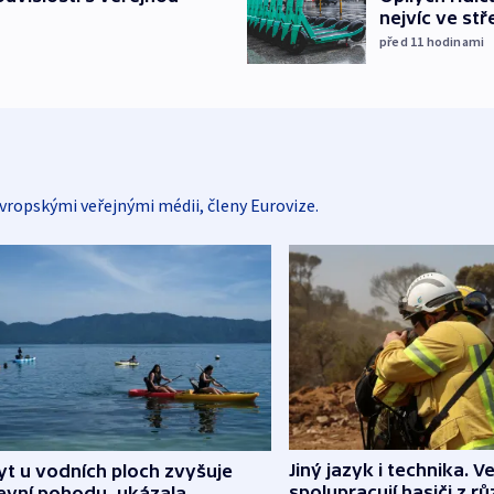
nejvíc ve st
před 11
hodinami
vropskými veřejnými médii, členy Eurovize.
Jiný jazyk i technika. Ve
t u vodních ploch zvyšuje
spolupracují hasiči z r
evní pohodu, ukázala