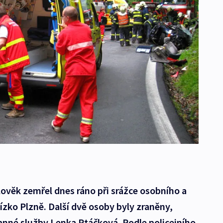
lověk zemřel dnes ráno při srážce osobního a
ízko Plzně. Další dvě osoby byly zraněny,
anné služby Lenka Ptáčková. Podle policejního