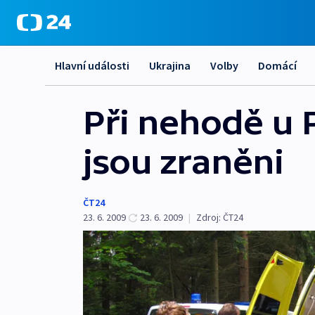
Hlavní události
Ukrajina
Volby
Domácí
Při nehodě u P
jsou zraněni
ČT24
23. 6. 2009
23. 6. 2009
|
Zdroj:
ČT24