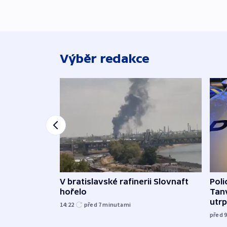
Výběr redakce
V bratislavské rafinerii Slovnaft
Poli
hořelo
Tanv
utrpě
14:22
před 7
minutami
před 