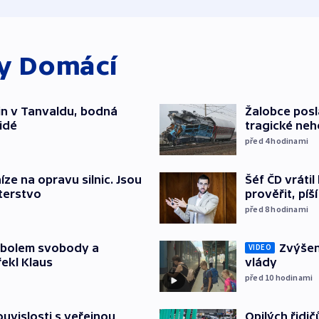
ky
Domácí
čin v Tanvaldu, bodná
Žalobce posla
lidé
tragické neh
před 4
hodinami
Šéf ČD vráti
íze na opravu silnic. Jsou
prověřit, pí
terstvo
před 8
hodinami
Zvýšení
mbolem svobody a
VIDEO
vlády
řekl Klaus
před 10
hodinami
Opilých řidi
souvislosti s veřejnou