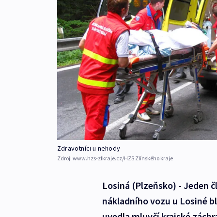
Zdravotníci u nehody
Zdroj:
www.hzs-zlkraje.cz/HZS Zlínského kraje
Losiná (Plzeňsko) - Jeden č
nákladního vozu u Losiné bl
uvedla mluvčí krajské záchr