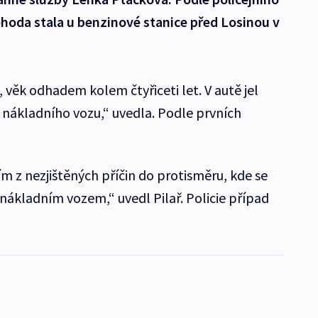
ehoda stala u benzinové stanice před Losinou v
 věk odhadem kolem čtyřiceti let. V autě jel
z nákladního vozu,“ uvedla. Podle prvních
ím z nezjištěných příčin do protisměru, kde se
 nákladním vozem,“ uvedl Pilař. Policie případ