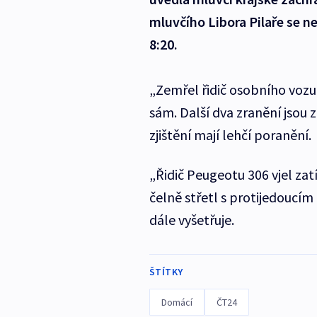
mluvčího Libora Pilaře se n
8:20.
„Zemřel řidič osobního vozu,
sám. Další dva zranění jsou 
zjištění mají lehčí poranění.
„Řidič Peugeotu 306 vjel zat
čelně střetl s protijedoucím
dále vyšetřuje.
ŠTÍTKY
Domácí
ČT24