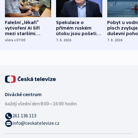
Falešní „lékaři“
Spekulace o
Pobyt u vodn
vytvoření AI šíří
přímém ruském
ploch zvyšuje
mezi staršími
útoku jsou pošetilé,
duševní poho
Poláky nebezpečné
míní estonský
ukázala
včera v 07:00
7. 8. 2026
7. 8. 2026
zdravotní rady
bezpečnostní
mezinárodní 
expert
Divácké centrum
každý všední den:
8:00—16:00 hodin
261 136 113
info@ceskatelevize.cz