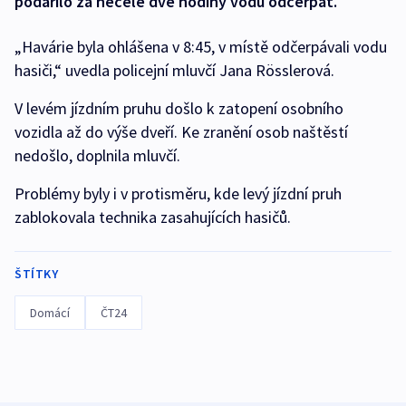
podařilo za necelé dvě hodiny vodu odčerpat.
„Havárie byla ohlášena v 8:45, v místě odčerpávali vodu
hasiči,“ uvedla policejní mluvčí Jana Rösslerová.
V levém jízdním pruhu došlo k zatopení osobního
vozidla až do výše dveří. Ke zranění osob naštěstí
nedošlo, doplnila mluvčí.
Problémy byly i v protisměru, kde levý jízdní pruh
zablokovala technika zasahujících hasičů.
ŠTÍTKY
Domácí
ČT24