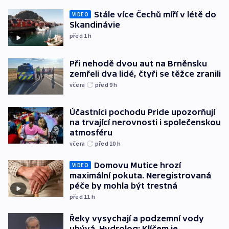
Stále více Čechů míří v létě do
VIDEO
Skandinávie
před 1
h
Při nehodě dvou aut na Brněnsku
zemřeli dva lidé, čtyři se těžce zranili
včera
před 9
h
Účastníci pochodu Pride upozorňují
na trvající nerovnosti i společenskou
atmosféru
včera
před 10
h
Domovu Mutice hrozí
VIDEO
maximální pokuta. Neregistrovaná
péče by mohla být trestná
před 11
h
Řeky vysychají a podzemní vody
ubývá. Hydrolog: Klíčem je