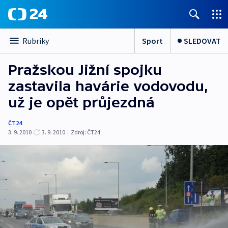
Sport
SLEDOVAT
Rubriky
Pražskou Jižní spojku
zastavila havárie vodovodu,
už je opět průjezdná
ČT24
3. 9. 2010
3. 9. 2010
|
Zdroj:
ČT24