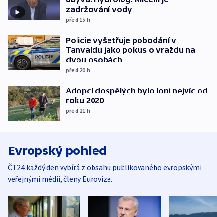
zadržování vody
před 15
h
Policie vyšetřuje pobodání v
Tanvaldu jako pokus o vraždu na
dvou osobách
před 20
h
Adopcí dospělých bylo loni nejvíc od
roku 2020
před 21
h
Evropský pohled
ČT24 každý den vybírá z obsahu publikovaného evropskými
veřejnými médii, členy Eurovize.