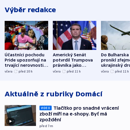
Výběr redakce
Účastníci pochodu
Americký Senát
Do Bulharska
Pride upozorňují na
potvrdil Trumpova
pronikl zřejm
trvající nerovnosti i
právníka jako
ukrajinský dr
společenskou
ministra
explodoval k
včera
před 10
h
včera
před 11
h
včera
před 12
h
atmosféru
spravedlnosti
od plynovod
Aktuálně z rubriky
Domácí
Tlačítko pro snadné vrácení
VIDEO
zboží míří na e-shopy. Byť má
zpoždění
před 7
m