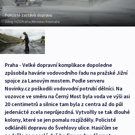
Policisté zastavili dopravu
Zdroj:
HZS Praha/Miroslav Kosmata
Praha - Velké dopravní komplikace dopoledne
způsobila havárie vodovodního řadu na pražské Jižní
spojce za Lanovým mostem. Podle serveru
Novinky.cz poškodili vodovodní potrubí dělníci. Na
vozovce ve směru na Černý Most byla voda ve výši asi
20 centimetrů a silnice tam byla z centra až do půl
jedenácté zcela neprůjezdná. Vytvořily se tak dlouhé
kolony, které se jen pomalu rozjížděly. Policisté
odkláněli dopravu do Švehlovy ulice. Hasičům se