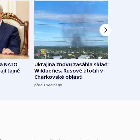
na NATO
Ukrajina znovu zasáhla sklady
VIDEO
ují tajné
Wildberies. Rusové útočili v
není 
Charkovské oblasti
před 5
před 3
hodinami