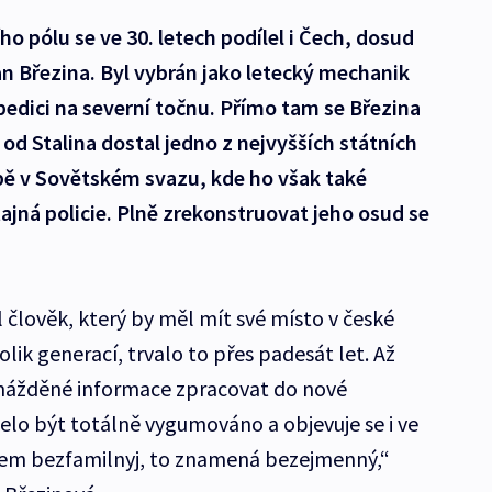
o pólu se ve 30. letech podílel i Čech, dosud
n Březina. Byl vybrán jako letecký mechanik
dici na severní točnu. Přímo tam se Březina
 od Stalina dostal jedno z nejvyšších státních
ě v Sovětském svazu, kde ho však také
tajná policie. Plně zrekonstruovat jeho osud se
l člověk, který by měl mít své místo v české
kolik generací, trvalo to přes padesát let. Až
omážděné informace zpracovat do nové
lo být totálně vygumováno a objevuje se i ve
vem bezfamilnyj, to znamená bezejmenný,“