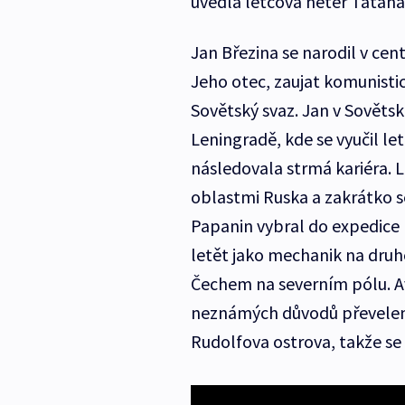
uvedla letcova neteř Taťána
Jan Březina se narodil v cen
Jeho otec, zaujat komunisti
Sovětský svaz. Jan v Sovětsk
Leningradě, kde se vyučil 
následovala strmá kariéra. L
oblastmi Ruska a zakrátko se
Papanin vybral do expedice 
letět jako mechanik na druh
Čechem na severním pólu. A
neznámých důvodů převelen n
Rudolfova ostrova, takže se