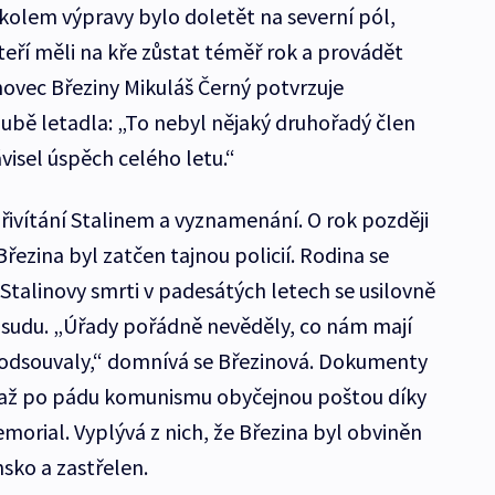
kolem výpravy bylo doletět na severní pól,
kteří měli na kře zůstat téměř rok a provádět
ovec Březiny Mikuláš Černý potvrzuje
ubě letadla: „To nebyl nějaký druhořadý člen
ávisel úspěch celého letu.“
řivítání Stalinem a vyznamenání. O rok později
Březina byl zatčen tajnou policií. Rodina se
Stalinovy smrti v padesátých letech se usilovně
 osudu. „Úřady pořádně nevěděly, co nám mají
 odsouvaly,“ domnívá se Březinová. Dokumenty
y až po pádu komunismu obyčejnou poštou díky
morial. Vyplývá z nich, že Březina byl obviněn
sko a zastřelen.