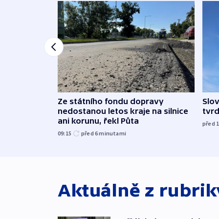
Ze státního fondu dopravy
Slov
nedostanou letos kraje na silnice
tvrd
ani korunu, řekl Půta
před 
09:15
před 6
minutami
Aktuálně z rubri