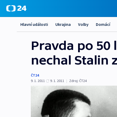
Hlavní události
Ukrajina
Volby
Domácí
Pravda po 50 l
nechal Stalin z
ČT24
9. 1. 2011
9. 1. 2011
|
Zdroj:
ČT24