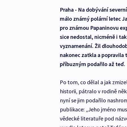
Praha - Na dobývání severníh
málo známý polární letec Ja
pro známou Papaninovu expe
sice nedostal, nicméně i tak
vyznamenání. Žil dlouhodob
nakonec zatkla a popravila 
příbuzným podařilo až teď.
Po tom, co dělal a jak zmize
historii, pátralo v rodině ně
nyní se jim podařilo nashr
publikace: „Jeho jméno muse
vědecké literatuře pod náz