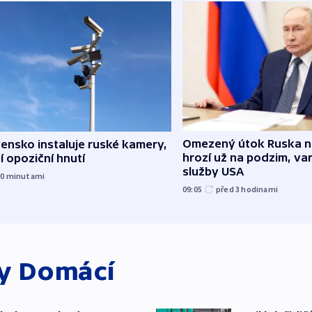
Omezený útok Ruska 
ensko instaluje ruské kamery,
hrozí už na podzim, var
í opoziční hnutí
služby USA
10
minutami
09:05
před 3
hodinami
ky
Domácí