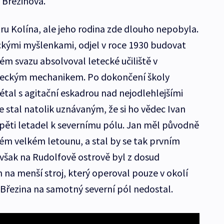
 Březinová.
tru Kolína, ale jeho rodina zde dlouho nepobyla.
ckými myšlenkami, odjel v roce 1930 budovat
ém svazu absolvoval letecké učiliště v
leteckým mechanikem. Po dokončení školy
étal s agitační eskadrou nad nejodlehlejšími
 stal natolik uznávaným, že si ho vědec Ivan
pěti letadel k severnímu pólu. Jan měl původně
ém velkém letounu, a stal by se tak prvním
však na Rudolfově ostrově byl z dosud
a menší stroj, který operoval pouze v okolí
 Březina na samotný severní pól nedostal.