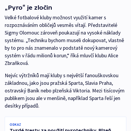
„Pyro“ je zločin
Velké fotbalové kluby možnost využití kamer s
rozpoznáváním obličejů vesměs vítají. Představitelé
Sigmy Olomouc zároveň poukazují na vysoké náklady
systému. „Techniku bychom museli dokupovat, vlastně
by to pro nás znamenalo v podstatě nový kamerový
systém v řádu milionů korun,“ říká mluvčí klubu Alice
Zbraňková.
Nejvíc výtržníků mají kluby s největší fanouškovskou
základnou, jako jsou pražská Sparta, Slavia Praha,
ostravský Baník nebo plzeňská Viktoria. Mezi tisícovým
publikem jsou ale v menšině, například Sparta řeší jen
desítky případů.
ODKAZ
Tvrdé tresty za použití pyrotechniky. Plzeň