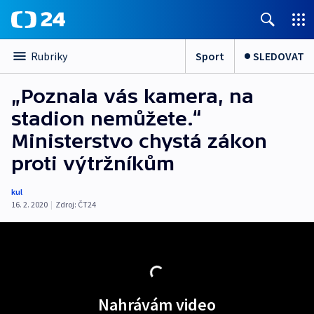
Sport
SLEDOVAT
Rubriky
„Poznala vás kamera, na
stadion nemůžete.“
Ministerstvo chystá zákon
proti výtržníkům
kul
16. 2. 2020
|
Zdroj:
ČT24
Nahrávám video