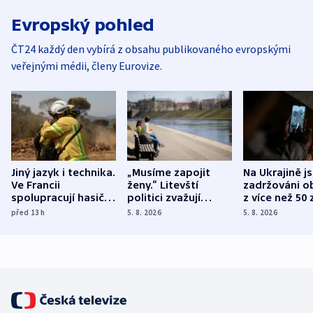
Evropský pohled
ČT24 každý den vybírá z obsahu publikovaného evropskými
veřejnými médii, členy Eurovize.
Jiný jazyk i technika.
„Musíme zapojit
Na Ukrajině j
Ve Francii
ženy.“ Litevští
zadržováni o
spolupracují hasiči z
politici zvažují
z více než 50 
různých zemí
dohodu o
Bojovali na s
před 13
h
5. 8. 2026
5. 8. 2026
demografii
Ruska