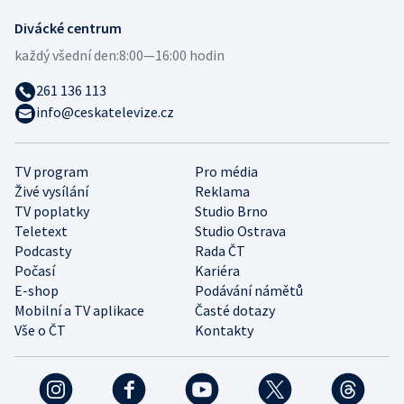
Divácké centrum
každý všední den:
8:00—16:00 hodin
261 136 113
info@ceskatelevize.cz
TV program
Pro média
Živé vysílání
Reklama
TV poplatky
Studio Brno
Teletext
Studio Ostrava
Podcasty
Rada ČT
Počasí
Kariéra
E-shop
Podávání námětů
Mobilní a TV aplikace
Časté dotazy
Vše o ČT
Kontakty