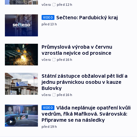
včera
před 12
h
Sečteno: Pardubický kraj
VIDEO
před 13
h
Průmyslová výroba v červnu
vzrostla nejvíce od prosince
včera
před 16
h
Státní zástupce obžaloval pět lidí a
jednu právnickou osobu v kauze
Bulovky
včera
před 16
h
Vláda neplánuje opatření kvůli
VIDEO
vedrům, říká Maříková. Svárovská:
Připravme se na následky
před 19
h