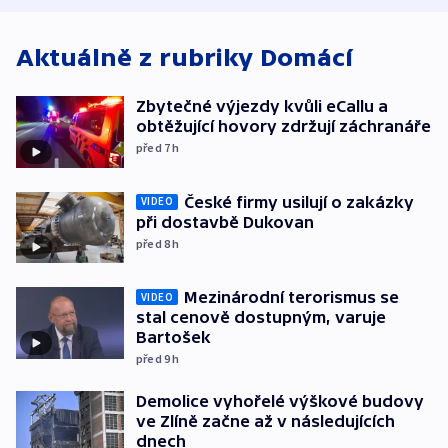
Aktuálně z rubriky
Domácí
Zbytečné výjezdy kvůli eCallu a
obtěžující hovory zdržují záchranáře
před 7
h
České firmy usilují o zakázky
VIDEO
při dostavbě Dukovan
před 8
h
Mezinárodní terorismus se
VIDEO
stal cenově dostupným, varuje
Bartošek
před 9
h
Demolice vyhořelé výškové budovy
ve Zlíně začne až v následujících
dnech