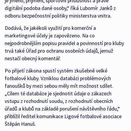
je jméno, příjmení, sportovní příslušnost a právě
digitální podoba dané osoby,“ říká Lubomír Janků z
odboru bezpečnostní politiky ministerstva vnitra.
Dodává, že jakékoli využití pro komerční a
marketingové účely je zapovězeno. Na co
nejpodrobnějším popisu pravidel a povinností pro kluby
trvá také Úřad pro ochranu osobních údajů, jemuž
nestačí obecný komentář.
Po přijetí zákona spustí systém zkušebně velké
fotbalové kluby. Vzniklou databázi problémových
fanoušků by mezi sebou měly mít možnost sdílet.
„Cílem té databáze je sjednotit údaje o zákazech
vstupu z rozhodnutí soudu, z rozhodnutí obecních
úřadů a klubů na základě porušení návštěvního řádu,“
přiblížil ředitel komunikace Ligové fotbalové asociace
Štěpán Hanuš.