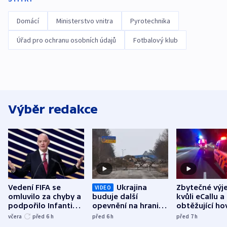
Domácí
Ministerstvo vnitra
Pyrotechnika
Úřad pro ochranu osobních údajů
Fotbalový klub
Výběr redakce
Vedení FIFA se
Ukrajina
Zbytečné výj
VIDEO
omluvilo za chyby a
buduje další
kvůli eCallu a
podpořilo Infantina.
opevnění na hranici
obtěžující ho
UEFA trvá na
s Běloruskem
zdržují záchr
včera
před 6
h
před 6
h
před 7
h
bojkotu