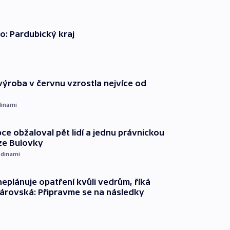
o: Pardubický kraj
ýroba v červnu vzrostla nejvíce od
dinami
ce obžaloval pět lidí a jednu právnickou
ze Bulovky
dinami
neplánuje opatření kvůli vedrům, říká
árovská: Připravme se na následky