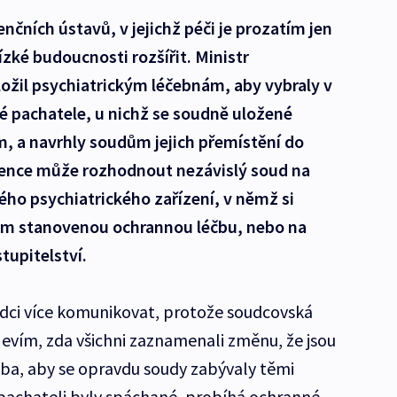
nčních ústavů, v jejichž péči je prozatím jen
lízké budoucnosti rozšířit. Ministr
uložil psychiatrickým léčebnám, aby vybraly v
é pachatele, u nichž se soudně uložené
m, a navrhly soudům jejich přemístění do
tence může rozhodnout nezávislý soud na
ho psychiatrického zařízení, v němž si
m stanovenou ochrannou léčbu, nebo na
tupitelství.
udci více komunikovat, protože soudcovská
Nevím, zda všichni zaznamenali změnu, že jsou
ba, aby se opravdu soudy zabývaly těmi
y pachateli byly spáchané, probíhá ochranné