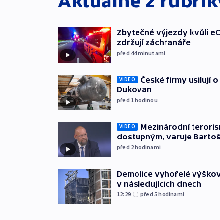
Aktuálně z rubri
Zbytečné výjezdy kvůli eC
zdržují záchranáře
před 44
minutami
České firmy usilují 
VIDEO
Dukovan
před 1
hodinou
Mezinárodní teroris
VIDEO
dostupným, varuje Barto
před 2
hodinami
Demolice vyhořelé výškov
v následujících dnech
12:29
před 5
hodinami