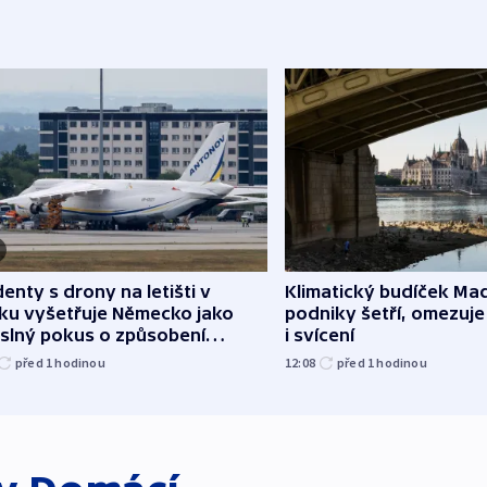
denty s drony na letišti v
Klimatický budíček Maď
sku vyšetřuje Německo jako
podniky šetří, omezuj
slný pokus o způsobení
i svícení
loze
před 1
hodinou
12:08
před 1
hodinou