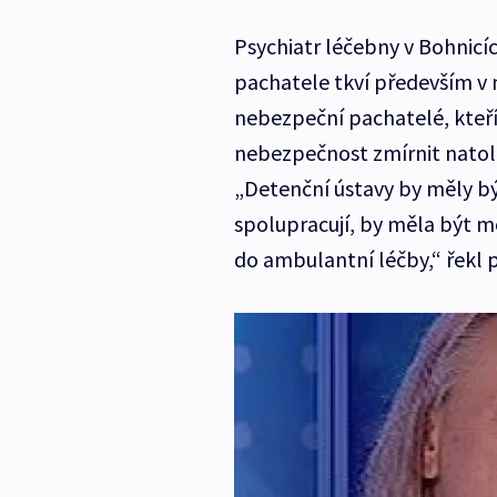
Psychiatr léčebny v Bohnicíc
pachatele tkví především v 
nebezpeční pachatelé, kteří
nebezpečnost zmírnit natolik
„Detenční ústavy by měly bý
spolupracují, by měla být m
do ambulantní léčby,“ řekl p