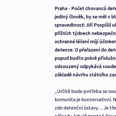
Praha - Počet chovanců dete
jediný člověk, by se měl v b
spravedlnosti Jiří Pospíšil 
příštích týdnech nebezpečn
ochranné léčení míjí účinke
detence. O přeřazení do de
popud buďto právě příslušné
odsouzený odpykává soude
základě návrhu státního zas
„Určitě bude potřeba se so
komunita je konzervativní. 
zde detenční ústavy… Je tře
případy, kdy již trestné čin