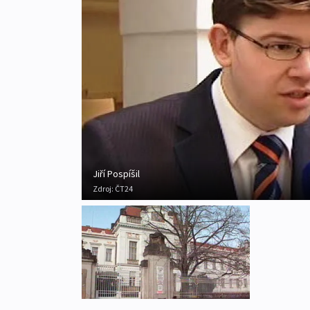
Jiří Pospíšil
Zdroj:
ČT24