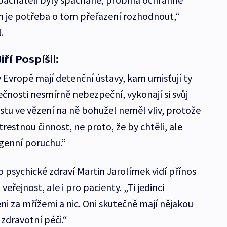
am je potřeba o tom přeřazení rozhodnout,“
.
ří Pospíšil:
 Evropě mají detenční ústavy, kam umisťují ty
čnosti nesmírně nebezpeční, vykonají si svůj
stu ve vězení na ně bohužel neměl vliv, protože
restnou činnost, ne proto, že by chtěli, ale
genní poruchu.“
 psychické zdraví Martin Jarolímek vidí přínos
eřejnost, ale i pro pacienty. „Ti jedinci
i za mřížemi a nic. Oni skutečně mají nějakou
zdravotní péči.“