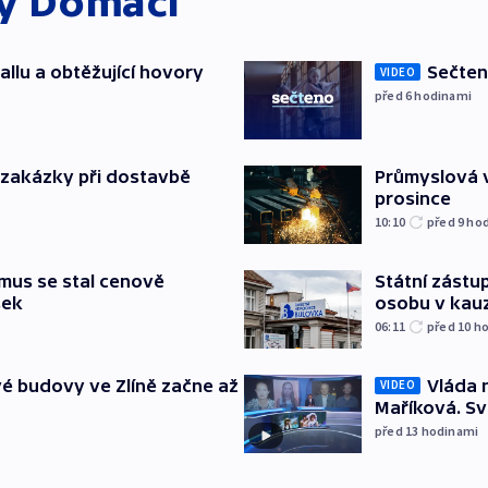
ky
Domácí
allu a obtěžující hovory
Sečten
VIDEO
před 6
hodinami
o zakázky při dostavbě
Průmyslová v
prosince
10:10
před 9
ho
mus se stal cenově
Státní zástup
šek
osobu v kau
06:11
před 10
ho
é budovy ve Zlíně začne až
Vláda 
VIDEO
Maříková. Sv
před 13
hodinami