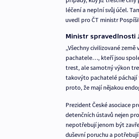
léčení a neplní svůj účel. T
uvedl pro ČT ministr Pospíšil
Ministr spravedlnosti Ji
„Všechny civilizované země v
pachatele…, kteří jsou spole
trest, ale samotný výkon tre
takovýto pachatelé páchají t
proto, že mají nějakou endo
Prezident České asociace pro
detenčních ústavů nejen pro v
nepotřebují jenom být zavřen
duševní poruchu a potřebují 