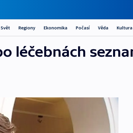
Svět
Regiony
Ekonomika
Počasí
Věda
Kultura
 po léčebnách sezn