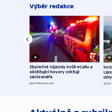
Výběr redakce
Zbytečné výjezdy kvůli eCallu a
Inci
obtěžující hovory zdržují
Lip
záchranáře
úmy
exp
před 44
minutami
10:56