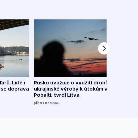
arů. Lidé i
Rusko uvažuje o využití dronů
VIDEO
e se doprava
ukrajinské výroby k útokům v
při 
Pobaltí, tvrdí Litva
před 1
před 1
hodinou