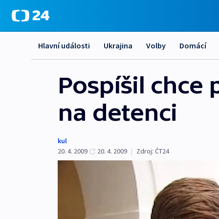
Hlavní události
Ukrajina
Volby
Domácí
Pospíšil chce
na detenci
kul
20. 4. 2009
20. 4. 2009
|
Zdroj:
ČT24