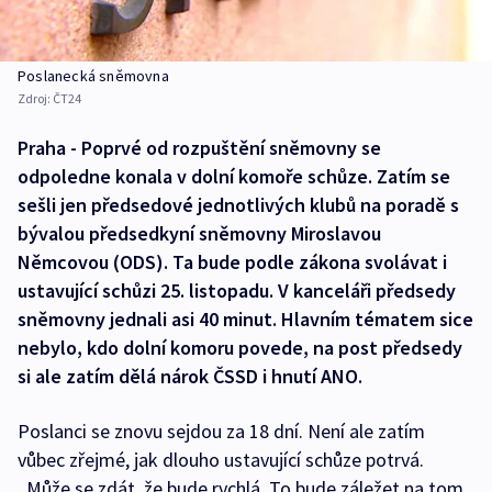
Poslanecká sněmovna
Zdroj:
ČT24
Praha - Poprvé od rozpuštění sněmovny se
odpoledne konala v dolní komoře schůze. Zatím se
sešli jen předsedové jednotlivých klubů na poradě s
bývalou předsedkyní sněmovny Miroslavou
Němcovou (ODS). Ta bude podle zákona svolávat i
ustavující schůzi 25. listopadu. V kanceláři předsedy
sněmovny jednali asi 40 minut. Hlavním tématem sice
nebylo, kdo dolní komoru povede, na post předsedy
si ale zatím dělá nárok ČSSD i hnutí ANO.
Poslanci se znovu sejdou za 18 dní. Není ale zatím
vůbec zřejmé, jak dlouho ustavující schůze potrvá.
„Může se zdát, že bude rychlá. To bude záležet na tom,