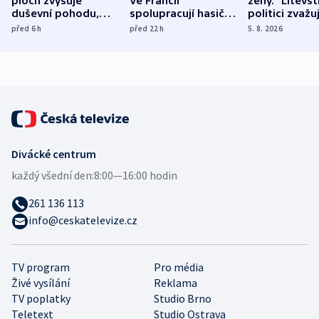
ploch zvyšuje
Ve Francii
ženy.“ Litevšt
duševní pohodu,
spolupracují hasiči z
politici zvažuj
ukázala
různých zemí
dohodu o
před 6
h
před 22
h
5. 8. 2026
mezinárodní studie
demografii
Divácké centrum
každý všední den:
8:00—16:00 hodin
261 136 113
info@ceskatelevize.cz
TV program
Pro média
Živé vysílání
Reklama
TV poplatky
Studio Brno
Teletext
Studio Ostrava