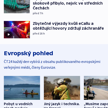
skokově přibylo, nejvíc ve středních
Čechách
před 7
h
Zbytečné výjezdy kvůli eCallu a
obtěžující hovory zdržují záchranáře
před 16
h
Evropský pohled
ČT24 každý den vybírá z obsahu publikovaného evropskými
veřejnými médii, členy Eurovize.
Pobyt u vodních
Jiný jazyk i technika.
„Musíme zapo