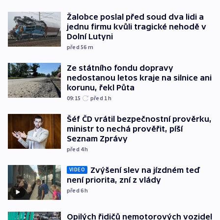
Žalobce poslal před soud dva lidi a
jednu firmu kvůli tragické nehodě v
Dolní Lutyni
před 56
m
Ze státního fondu dopravy
nedostanou letos kraje na silnice ani
korunu, řekl Půta
09:15
před 1
h
Šéf ČD vrátil bezpečnostní prověrku,
ministr to nechá prověřit, píší
Seznam Zprávy
před 4
h
Zvýšení slev na jízdném teď
VIDEO
není priorita, zní z vlády
před 6
h
Opilých řidičů nemotorových vozidel