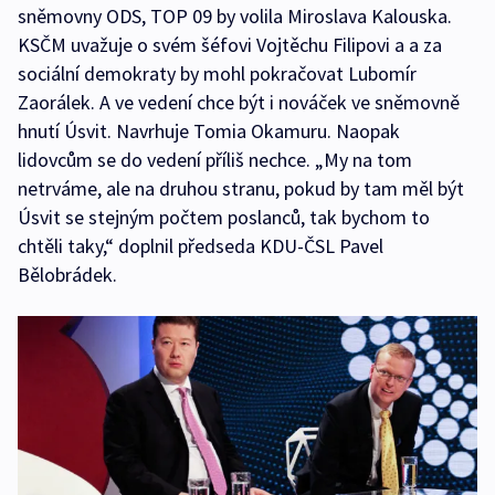
sněmovny ODS, TOP 09 by volila Miroslava Kalouska.
KSČM uvažuje o svém šéfovi Vojtěchu Filipovi a a za
sociální demokraty by mohl pokračovat Lubomír
Zaorálek. A ve vedení chce být i nováček ve sněmovně
hnutí Úsvit. Navrhuje Tomia Okamuru. Naopak
lidovcům se do vedení příliš nechce. „My na tom
netrváme, ale na druhou stranu, pokud by tam měl být
Úsvit se stejným počtem poslanců, tak bychom to
chtěli taky,“ doplnil předseda KDU-ČSL Pavel
Bělobrádek.