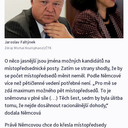
Jaroslav Faltýnek
Zdroj:
Michal Krumphanzl/ČTK
O něco jasnější jsou jména možných kandidátů na
místopředsednické posty. Zatím se strany shodly, že by
se počet místopředsedů měnit neměl. Podle Němcové
více než pětičlenné vedení potřebné není. „Pro mě se
zdá maximum možného pět místopředsedů. To je
sněmovna v plné síle (…) Těch šest, sedm by byla úlitba
tomu, že nejde dosáhnout racionálnější dohody,“
dodala Němcová
Právě Němcovou chce do křesla místopředsedy