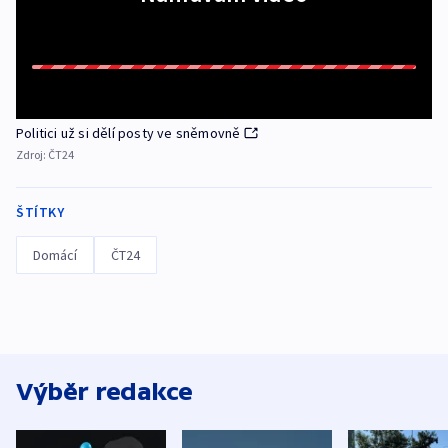
Politici už si dělí posty ve sněmovně
Zdroj:
ČT24
ŠTÍTKY
Domácí
ČT24
Výběr redakce