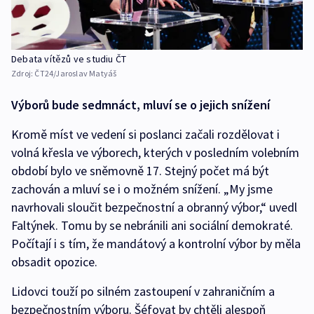
Debata vítězů ve studiu ČT
Zdroj:
ČT24/Jaroslav Matyáš
Výborů bude sedmnáct, mluví se o jejich snížení
Kromě míst ve vedení si poslanci začali rozdělovat i
volná křesla ve výborech, kterých v posledním volebním
období bylo ve sněmovně 17. Stejný počet má být
zachován a mluví se i o možném snížení. „My jsme
navrhovali sloučit bezpečnostní a obranný výbor,“ uvedl
Faltýnek. Tomu by se nebránili ani sociální demokraté.
Počítají i s tím, že mandátový a kontrolní výbor by měla
obsadit opozice.
Lidovci touží po silném zastoupení v zahraničním a
bezpečnostním výboru. Šéfovat by chtěli alespoň