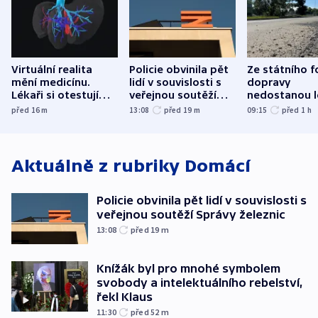
Virtuální realita
Policie obvinila pět
Ze státního 
mění medicínu.
lidí v souvislosti s
dopravy
Lékaři si otestují
veřejnou soutěží
nedostanou l
každý řez, říká
Správy železnic
kraje na silni
před 16
m
13:08
před 19
m
09:15
před 1
h
český expert
korunu, řekl 
Aktuálně z rubriky
Domácí
Policie obvinila pět lidí v souvislosti s
veřejnou soutěží Správy železnic
13:08
před 19
m
Knížák byl pro mnohé symbolem
svobody a intelektuálního rebelství,
řekl Klaus
11:30
před 52
m