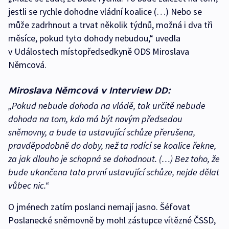
jestli se rychle dohodne vládní koalice (…) Nebo se
může zadrhnout a trvat několik týdnů, možná i dva tři
měsíce, pokud tyto dohody nebudou,“ uvedla
v Událostech místopředsedkyně ODS Miroslava
Němcová.
Miroslava Němcová v Interview DD:
„Pokud nebude dohoda na vládě, tak určitě nebude
dohoda na tom, kdo má být novým předsedou
sněmovny, a bude ta ustavující schůze přerušena,
pravděpodobně do doby, než ta rodící se koalice řekne,
za jak dlouho je schopná se dohodnout. (…) Bez toho, že
bude ukončena tato první ustavující schůze, nejde dělat
vůbec nic.“
O jménech zatím poslanci nemají jasno. Šéfovat
Poslanecké sněmovně by mohl zástupce vítězné ČSSD,