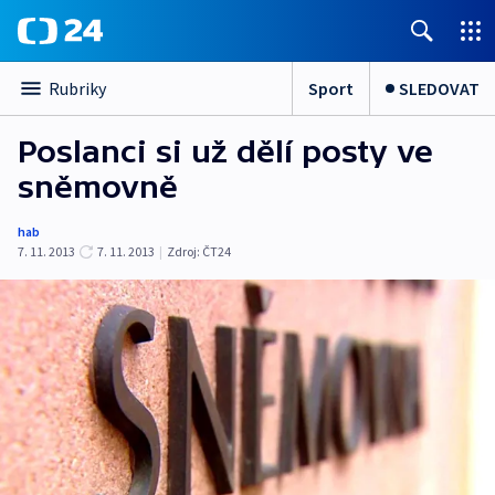
Sport
SLEDOVAT
Rubriky
Poslanci si už dělí posty ve
sněmovně
hab
7. 11. 2013
7. 11. 2013
|
Zdroj:
ČT24