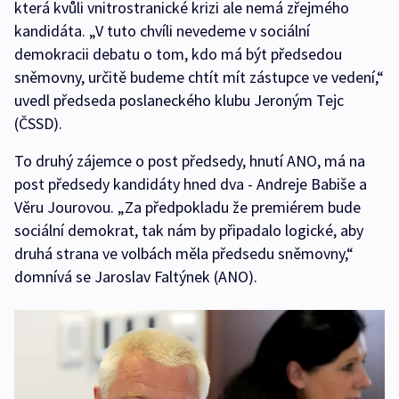
která kvůli vnitrostranické krizi ale nemá zřejmého
kandidáta. „V tuto chvíli nevedeme v sociální
demokracii debatu o tom, kdo má být předsedou
sněmovny, určitě budeme chtít mít zástupce ve vedení,“
uvedl předseda poslaneckého klubu Jeroným Tejc
(ČSSD).
To druhý zájemce o post předsedy, hnutí ANO, má na
post předsedy kandidáty hned dva - Andreje Babiše a
Věru Jourovou. „Za předpokladu že premiérem bude
sociální demokrat, tak nám by připadalo logické, aby
druhá strana ve volbách měla předsedu sněmovny,“
domnívá se Jaroslav Faltýnek (ANO).