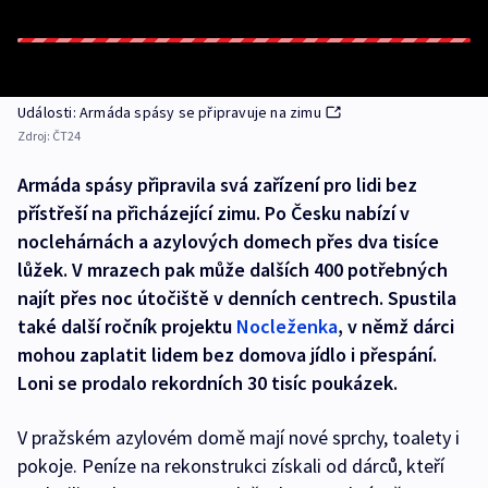
Události: Armáda spásy se připravuje na zimu
Zdroj:
ČT24
Armáda spásy připravila svá zařízení pro lidi bez
přístřeší na přicházející zimu. Po Česku nabízí v
noclehárnách a azylových domech přes dva tisíce
lůžek. V mrazech pak může dalších 400 potřebných
najít přes noc útočiště v denních centrech. Spustila
také další ročník projektu
Nocleženka
, v němž dárci
mohou zaplatit lidem bez domova jídlo i přespání.
Loni se prodalo rekordních 30 tisíc poukázek.
V pražském azylovém domě mají nové sprchy, toalety i
pokoje. Peníze na rekonstrukci získali od dárců, kteří