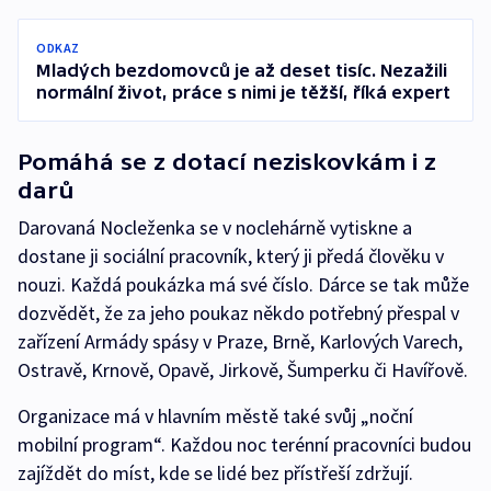
ODKAZ
Mladých bezdomovců je až deset tisíc. Nezažili
normální život, práce s nimi je těžší, říká expert
Pomáhá se z dotací neziskovkám i z
darů
Darovaná Nocleženka se v noclehárně vytiskne a
dostane ji sociální pracovník, který ji předá člověku v
nouzi. Každá poukázka má své číslo. Dárce se tak může
dozvědět, že za jeho poukaz někdo potřebný přespal v
zařízení Armády spásy v Praze, Brně, Karlových Varech,
Ostravě, Krnově, Opavě, Jirkově, Šumperku či Havířově.
Organizace má v hlavním městě také svůj „noční
mobilní program“. Každou noc terénní pracovníci budou
zajíždět do míst, kde se lidé bez přístřeší zdržují.