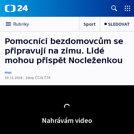
Sport
SLEDOVAT
Rubriky
Pomocníci bezdomovcům se
připravují na zimu. Lidé
mohou přispět Nocleženkou
mas
19. 11. 2018
|
Zdroj:
ČT24
,
ČTK
Nahrávám video