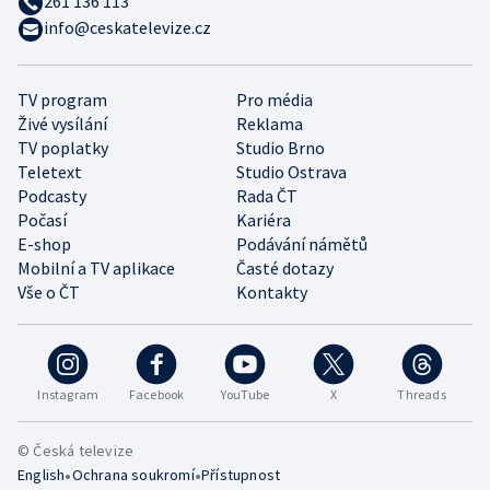
261 136 113
info@ceskatelevize.cz
TV program
Pro média
Živé vysílání
Reklama
TV poplatky
Studio Brno
Teletext
Studio Ostrava
Podcasty
Rada ČT
Počasí
Kariéra
E-shop
Podávání námětů
Mobilní a TV aplikace
Časté dotazy
Vše o ČT
Kontakty
Instagram
Facebook
YouTube
X
Threads
© Česká televize
•
•
English
Ochrana soukromí
Přístupnost