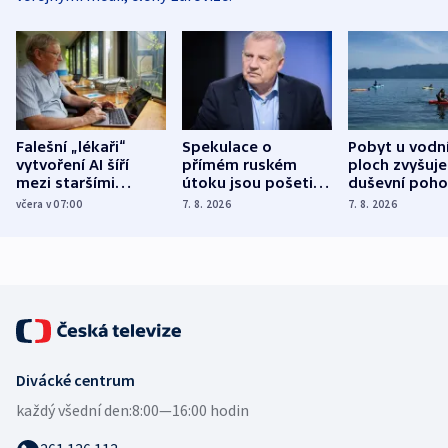
Falešní „lékaři“
Spekulace o
Pobyt u vodn
vytvoření AI šíří
přímém ruském
ploch zvyšuje
mezi staršími
útoku jsou pošetilé,
duševní poho
Poláky nebezpečné
míní estonský
ukázala
včera v 07:00
7. 8. 2026
7. 8. 2026
zdravotní rady
bezpečnostní
mezinárodní 
expert
Divácké centrum
každý všední den:
8:00—16:00 hodin