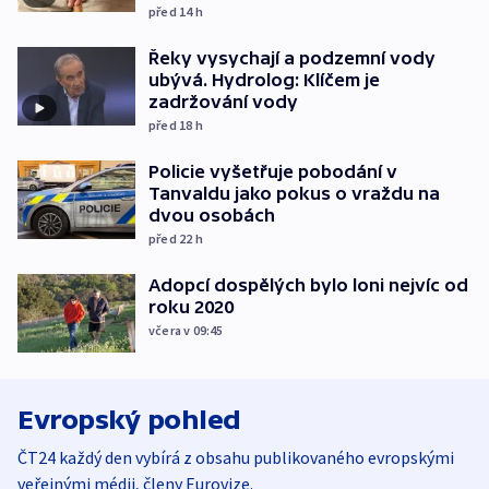
před 14
h
Řeky vysychají a podzemní vody
ubývá. Hydrolog: Klíčem je
zadržování vody
před 18
h
Policie vyšetřuje pobodání v
Tanvaldu jako pokus o vraždu na
dvou osobách
před 22
h
Adopcí dospělých bylo loni nejvíc od
roku 2020
včera v 09:45
Evropský pohled
ČT24 každý den vybírá z obsahu publikovaného evropskými
veřejnými médii, členy Eurovize.