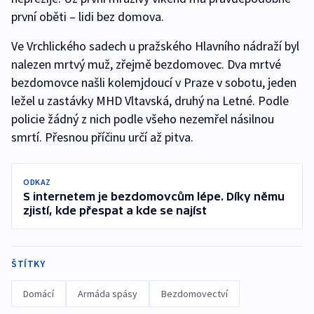
první oběti – lidi bez domova.
Ve Vrchlického sadech u pražského Hlavního nádraží byl
nalezen mrtvý muž, zřejmě bezdomovec. Dva mrtvé
bezdomovce našli kolemjdoucí v Praze v sobotu, jeden
ležel u zastávky MHD Vltavská, druhý na Letné. Podle
policie žádný z nich podle všeho nezemřel násilnou
smrtí. Přesnou příčinu určí až pitva.
ODKAZ
S internetem je bezdomovcům lépe. Díky němu
zjistí, kde přespat a kde se najíst
ŠTÍTKY
Domácí
Armáda spásy
Bezdomovectví