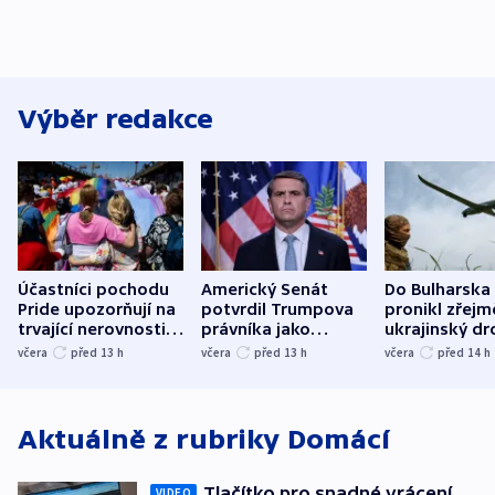
Výběr redakce
Účastníci pochodu
Americký Senát
Do Bulharska
Pride upozorňují na
potvrdil Trumpova
pronikl zřejm
trvající nerovnosti i
právníka jako
ukrajinský dr
společenskou
ministra
explodoval k
včera
před 13
h
včera
před 13
h
včera
před 14
h
atmosféru
spravedlnosti
od plynovod
Aktuálně z rubriky
Domácí
Tlačítko pro snadné vrácení
VIDEO