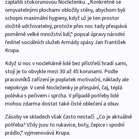
zaplatili stokorunovou Nocleženku. „Konkrétně se
omyvatelnými plochami obložily stěny, abychom byli
schopni maximální hygieny, když už je ten prostor
složitě udržovatelný, protože přes noc tady přespává
poměrně velké množství lidí,“ popsal úpravy národní
ředitel sociálních služeb Armády spásy Jan František
Krupa.
Když si noc v noclehárně lidé bez přístřeší hradí sami,
stojí je to obvykle mezi 30 až 45 korunami. Podle
pracovníků zařízení je poplatek motivační, náklady ale
nepokryje. V ceně Nocleženky je přespání, čaj, teplá
polévka s pečivem i sprcha. V případě potřeby lidé
mohou zdarma dostat také čisté oblečení a obuv.
Zásoby ve skladech však často nestačí. „Co je aktuálně
potřeba? Vždy jsou to rukavice, boty, čepice i spodní
prádlo,“ vyjmenovává Krupa.