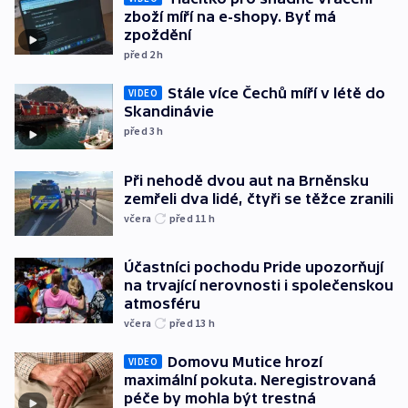
zboží míří na e-shopy. Byť má
zpoždění
před 2
h
Stále více Čechů míří v létě do
VIDEO
Skandinávie
před 3
h
Při nehodě dvou aut na Brněnsku
zemřeli dva lidé, čtyři se těžce zranili
včera
před 11
h
Účastníci pochodu Pride upozorňují
na trvající nerovnosti i společenskou
atmosféru
včera
před 13
h
Domovu Mutice hrozí
VIDEO
maximální pokuta. Neregistrovaná
péče by mohla být trestná