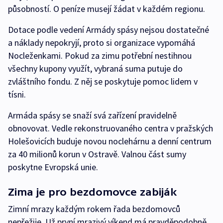
působností. O peníze musejí žádat v každém regionu.
Dotace podle vedení Armády spásy nejsou dostatečné
a náklady nepokryjí, proto si organizace vypomáhá
Nocleženkami. Pokud za zimu potřební nestihnou
všechny kupony využít, vybraná suma putuje do
zvláštního fondu. Z něj se poskytuje pomoc lidem v
tísni.
Armáda spásy se snaží svá zařízení pravidelně
obnovovat. Vedle rekonstruovaného centra v pražských
Holešovicích buduje novou noclehárnu a denní centrum
za 40 milionů korun v Ostravě. Valnou část sumy
poskytne Evropská unie.
Zima je pro bezdomovce zabiják
Zimní mrazy každým rokem řada bezdomovců
nepřežije. Už první mrazivý víkend má pravděpodobně