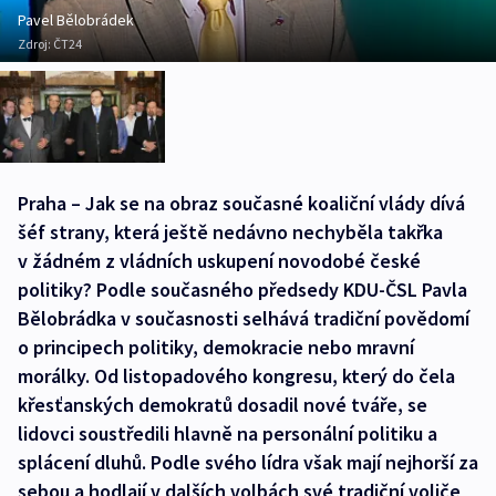
Pavel Bělobrádek
Zdroj:
ČT24
Praha – Jak se na obraz současné koaliční vlády dívá
šéf strany, která ještě nedávno nechyběla takřka
v žádném z vládních uskupení novodobé české
politiky? Podle současného předsedy KDU-ČSL Pavla
Bělobrádka v současnosti selhává tradiční povědomí
o principech politiky, demokracie nebo mravní
morálky. Od listopadového kongresu, který do čela
křesťanských demokratů dosadil nové tváře, se
lidovci soustředili hlavně na personální politiku a
splácení dluhů. Podle svého lídra však mají nejhorší za
sebou a hodlají v dalších volbách své tradiční voliče