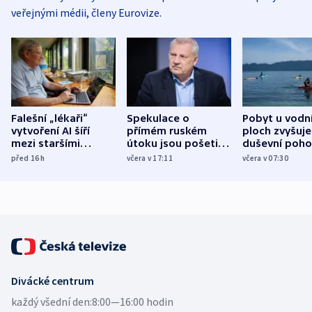
veřejnými médii, členy Eurovize.
Falešní „lékaři“
Spekulace o
Pobyt u vodn
vytvoření AI šíří
přímém ruském
ploch zvyšuje
mezi staršími
útoku jsou pošetilé,
duševní poho
Poláky nebezpečné
míní estonský
ukázala
před 16
h
včera v 17:11
včera v 07:30
zdravotní rady
bezpečnostní
mezinárodní 
expert
Divácké centrum
každý všední den:
8:00—16:00 hodin