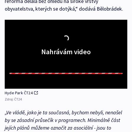
reforma dělala bez ohledu na široké vrstvy
obyvatelstva, kterých se dotýká,“ dodává Bělobrádek.
Nahrávám video
Hyde Park ČT24
Zdroj:
ČT24
„Ve vládě, jako je ta současná, bychom nebyli, nenašel
by se zásadní průsečík v programech. Minimálně část
jejích plánů můžeme označit za asociální - jsou to