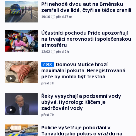
Při nehodě dvou aut na Brněnsku
zemřeli dva lidé, čtyři se těžce zranili
19:16
před 57
m
Účastníci pochodu Pride upozorňují
na trvající nerovnosti i společenskou
atmosféru
12:02
před 2
h
Domovu Mutice hrozí
VIDEO
maximální pokuta. Neregistrovaná
péče by mohla být trestná
před 3
h
Řeky vysychají a podzemní vody
ubývá. Hydrolog: Klíčem je
zadržování vody
před 7
h
Policie vyšetřuje pobodání v
Tanvaldu jako pokus o vraždu na