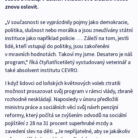
znovu oslovit.
„V současnosti se vyprázdnily pojmy jako demokracie,
politika, slušnost nebo morálka a jsou zneužívány státní
instituce jako například policie. … Záleží na tom, jestli
lidé, kteří vstupují do politiky, jsou zakořeněni
v mravních hodnotách. Takoví my jsme. Desatero je náš
program,“ říká čtyřiatřicetiletý vystudovaný veterinář a
také absolvent institutu CEVRO.
I když lidovci od loňských květnových voleb ztratili
možnost prosazovat svůj program v rámci vlády, zbraně
rozhodně neskládají. Naposledy v únoru předložili
ministru práce a sociálních věcí svůj návrh penzijní
reformy, který počítá se zvýšením odvodů na sociální
pojištění z 28 na 31 procent superhrubé mzdy a
zavedení slev na děti. „Je nepřijatelné, aby se jakákoliv