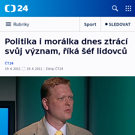
Sport
SLEDOVAT
Rubriky
Politika i morálka dnes ztrácí
svůj význam, říká šéf lidovců
ČT24
19. 4. 2011
19. 4. 2011
|
Zdroj:
ČT24