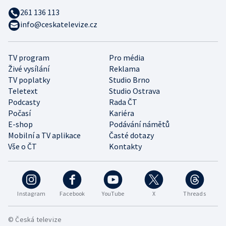
261 136 113
info@ceskatelevize.cz
TV program
Pro média
Živé vysílání
Reklama
TV poplatky
Studio Brno
Teletext
Studio Ostrava
Podcasty
Rada ČT
Počasí
Kariéra
E-shop
Podávání námětů
Mobilní a TV aplikace
Časté dotazy
Vše o ČT
Kontakty
Instagram
Facebook
YouTube
X
Threads
© Česká televize