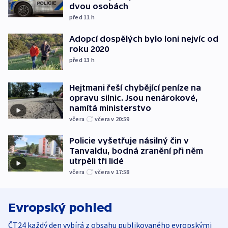
dvou osobách
před 11
h
Adopcí dospělých bylo loni nejvíc od
roku 2020
před 13
h
Hejtmani řeší chybějící peníze na
opravu silnic. Jsou nenárokové,
namítá ministerstvo
včera
včera v 20:59
Policie vyšetřuje násilný čin v
Tanvaldu, bodná zranění při něm
utrpěli tři lidé
včera
včera v 17:58
Evropský pohled
ČT24 každý den vybírá z obsahu publikovaného evropskými