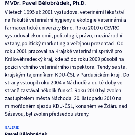
MVDr. Pavel Bělobrádek, Ph.D.
V letech 1995 až 2001 vystudoval veterinární lékařství
na Fakultě veterinární hygieny a ekologie Veterinární a
farmaceutické univerzity Brno. Roku 2010 u CEVRO
vystudoval ekonomii, politologii, právo, mezinárodní
vztahy, politický marketing a veřejnou prezentaci. Od
roku 2001 pracoval na Krajské veterinární správě pro
Královéhradecký kraj, kde až do roku 2009 působil na
pozici vrchního veterinárního inspektora. Tehdy se stal
krajským tajemníkem KDU-ČSL v Pardubickém kraji. Do
strany vstoupil roku 2004 v Náchodě a od té doby ve
straně zastával několik funkcí. Roku 2010 byl zvolen
zastupitelem města Náchoda. 20. listopadu 2010 na
mimořádném sjezdu KDU-ČSL, konaném ve Žďáru nad
Sázavou, byl zvolen předsedou strany.
GALERIE
Pavel Bělobrádek