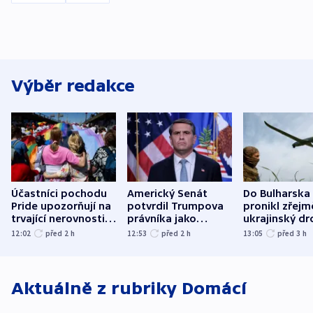
Výběr redakce
Účastníci pochodu
Americký Senát
Do Bulharska
Pride upozorňují na
potvrdil Trumpova
pronikl zřejm
trvající nerovnosti i
právníka jako
ukrajinský dr
společenskou
ministra
explodoval k
12:02
před 2
h
12:53
před 2
h
13:05
před 3
h
atmosféru
spravedlnosti
od plynovod
Aktuálně z rubriky
Domácí