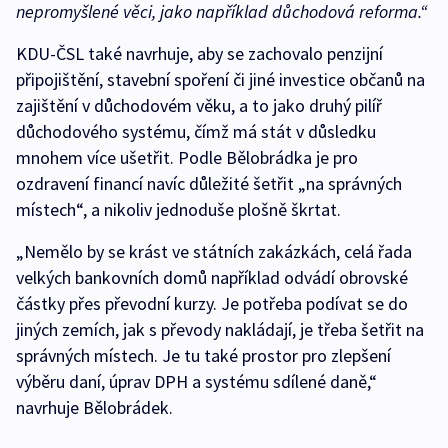
nepromyšlené věci, jako například důchodová reforma.“
KDU-ČSL také navrhuje, aby se zachovalo penzijní
připojištění, stavební spoření či jiné investice občanů na
zajištění v důchodovém věku, a to jako druhý pilíř
důchodového systému, čímž má stát v důsledku
mnohem více ušetřit. Podle Bělobrádka je pro
ozdravení financí navíc důležité šetřit „na správných
místech“, a nikoliv jednoduše plošně škrtat.
„Nemělo by se krást ve státních zakázkách, celá řada
velkých bankovních domů například odvádí obrovské
částky přes převodní kurzy. Je potřeba podívat se do
jiných zemích, jak s převody nakládají, je třeba šetřit na
správných místech. Je tu také prostor pro zlepšení
výběru daní, úprav DPH a systému sdílené daně,“
navrhuje Bělobrádek.