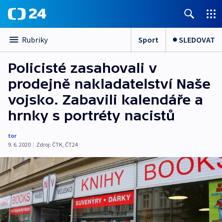
Sport
SLEDOVAT
Rubriky
Policisté zasahovali v
prodejně nakladatelství Naše
vojsko. Zabavili kalendáře a
hrnky s portréty nacistů
tor
9. 6. 2020
|
Zdroj:
ČTK
,
ČT24