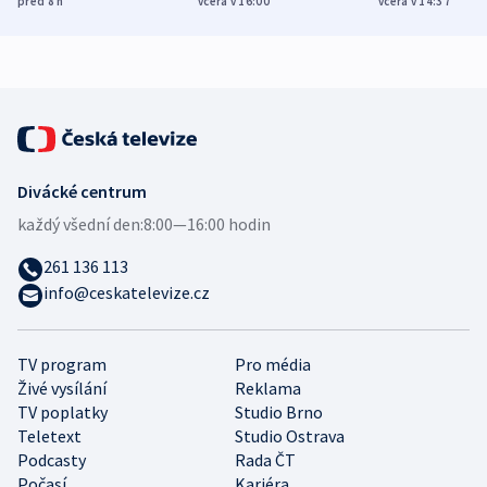
před 8
h
včera v 16:00
včera v 14:37
demografii
Ruska
Divácké centrum
každý všední den:
8:00—16:00 hodin
261 136 113
info@ceskatelevize.cz
TV program
Pro média
Živé vysílání
Reklama
TV poplatky
Studio Brno
Teletext
Studio Ostrava
Podcasty
Rada ČT
Počasí
Kariéra