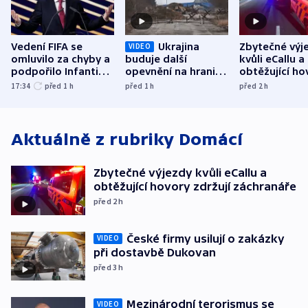
Vedení FIFA se
Ukrajina
Zbytečné výj
VIDEO
omluvilo za chyby a
buduje další
kvůli eCallu a
podpořilo Infantina.
opevnění na hranici
obtěžující ho
UEFA trvá na
s Běloruskem
zdržují záchr
17:34
před 1
h
před 1
h
před 2
h
bojkotu
Aktuálně z rubriky
Domácí
Zbytečné výjezdy kvůli eCallu a
obtěžující hovory zdržují záchranáře
před 2
h
České firmy usilují o zakázky
VIDEO
při dostavbě Dukovan
před 3
h
Mezinárodní terorismus se
VIDEO