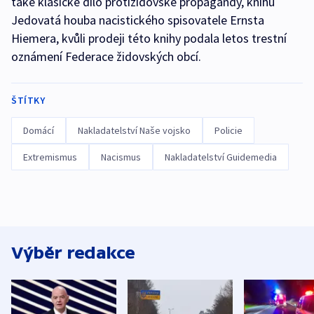
také klasické dílo protižidovské propagandy, knihu
Jedovatá houba nacistického spisovatele Ernsta
Hiemera, kvůli prodeji této knihy podala letos trestní
oznámení Federace židovských obcí.
ŠTÍTKY
Domácí
Nakladatelství Naše vojsko
Policie
Extremismus
Nacismus
Nakladatelství Guidemedia
Výběr redakce