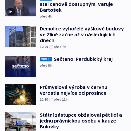
stal cenově dostupným, varuje
Bartošek
před 4
h
Demolice vyhořelé výškové budovy
ve Zlíně začne až v následujících
dnech
12:29
před 7
h
Sečteno: Pardubický kraj
VIDEO
před 8
h
Průmyslová výroba v červnu
vzrostla nejvíce od prosince
10:10
před 11
h
Státní zástupce obžaloval pět lidí a
jednu právnickou osobu v kauze
Bulovky