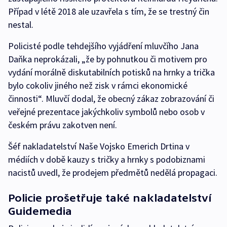
Případ v létě 2018 ale uzavřela s tím, že se trestný čin
nestal.
Policisté podle tehdejšího vyjádření mluvčího Jana
Daňka neprokázali, „že by pohnutkou či motivem pro
vydání morálně diskutabilních potisků na hrnky a trička
bylo cokoliv jiného než zisk v rámci ekonomické
činnosti“. Mluvčí dodal, že obecný zákaz zobrazování či
veřejné prezentace jakýchkoliv symbolů nebo osob v
českém právu zakotven není.
Šéf nakladatelství Naše Vojsko Emerich Drtina v
médiích v době kauzy s tričky a hrnky s podobiznami
nacistů uvedl, že prodejem předmětů nedělá propagaci.
Policie prošetřuje také nakladatelství
Guidemedia