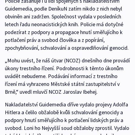
Policie zasahuje i u lidí spojených s nakladatelstvím
Guidemedia, podle DeníkuN zatím nikdo z nich nebyl
obviněn ani zadržen. Společnost vydala v posledních
letech řadu neonacistických knih. Policie má dotyčné
podezírat z podpory a propagace hnutí směřujícího k
potlačení práv a svobod člověka a z popírání,
zpochybňování, schvalování a ospravedlňování genocid.
„Mohu uvést, že náš útvar (NCOZ) dnešního dne provádí
úkony trestního řízení. Podrobnosti k těmto úkonům
uvádět nebudeme. Podávání informací z trestního
řízení má vyhrazeno Městské státní zastupitelství v
Brně,“ uvedl mluvčí NCOZ Jaroslav Ibehej.
Nakladatelství Guidemedia dříve vydalo projevy Adolfa
Hitlera a čelilo obžalobě kvůli schvalování genocidy a
podpory hnutí směřujícího k potlačení lidských práv a
svobod. Loni ho Nejvyšší soud obžaloby zprostil. Vydalo