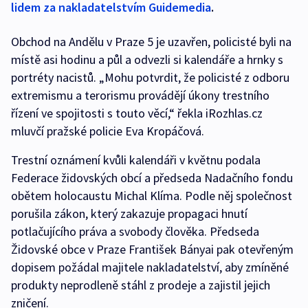
lidem za nakladatelstvím Guidemedia
.
Obchod na Andělu v Praze 5 je uzavřen, policisté byli na
místě asi hodinu a půl a odvezli si kalendáře a hrnky s
portréty nacistů. „Mohu potvrdit, že policisté z odboru
extremismu a terorismu provádějí úkony trestního
řízení ve spojitosti s touto věcí,“ řekla iRozhlas.cz
mluvčí pražské policie Eva Kropáčová.
Trestní oznámení kvůli kalendáři v květnu podala
Federace židovských obcí a předseda Nadačního fondu
obětem holocaustu Michal Klíma. Podle něj společnost
porušila zákon, který zakazuje propagaci hnutí
potlačujícího práva a svobody člověka. Předseda
Židovské obce v Praze František Bányai pak otevřeným
dopisem požádal majitele nakladatelství, aby zmíněné
produkty neprodleně stáhl z prodeje a zajistil jejich
zničení.