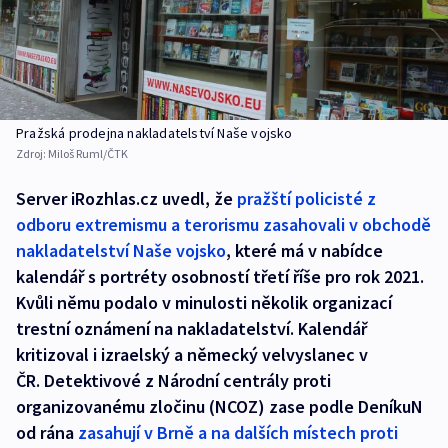
Pražská prodejna nakladatelství Naše vojsko
Zdroj:
Miloš Ruml/ČTK
Server iRozhlas.cz uvedl, že
pražští policisté z
odboru extremismu a terorismu zasahovali v obchodě
nakladatelství Naše vojsko
, které má v nabídce
kalendář s portréty osobností třetí říše pro rok 2021.
Kvůli němu podalo v minulosti několik organizací
trestní oznámení na nakladatelství. Kalendář
kritizoval i izraelský a německý velvyslanec v
ČR. Detektivové z Národní centrály proti
organizovanému zločinu (NCOZ) zase podle DeníkuN
od rána
zasahují v Brně a na dalších místech proti