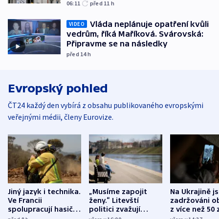
06:11
před 11
h
Vláda neplánuje opatření kvůli
VIDEO
vedrům, říká Maříková. Svárovská:
Připravme se na následky
před 14
h
Evropský pohled
ČT24 každý den vybírá z obsahu publikovaného evropskými
veřejnými médii, členy Eurovize.
Jiný jazyk i technika.
„Musíme zapojit
Na Ukrajině j
Ve Francii
ženy.“ Litevští
zadržováni o
spolupracují hasiči z
politici zvažují
z více než 50 
různých zemí
dohodu o
Bojovali na s