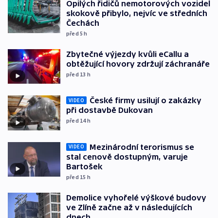
Opilých řidičů nemotorových vozidel
skokově přibylo, nejvíc ve středních
Čechách
před 5
h
Zbytečné výjezdy kvůli eCallu a
obtěžující hovory zdržují záchranáře
před 13
h
České firmy usilují o zakázky
VIDEO
při dostavbě Dukovan
před 14
h
Mezinárodní terorismus se
VIDEO
stal cenově dostupným, varuje
Bartošek
před 15
h
Demolice vyhořelé výškové budovy
ve Zlíně začne až v následujících
dnech