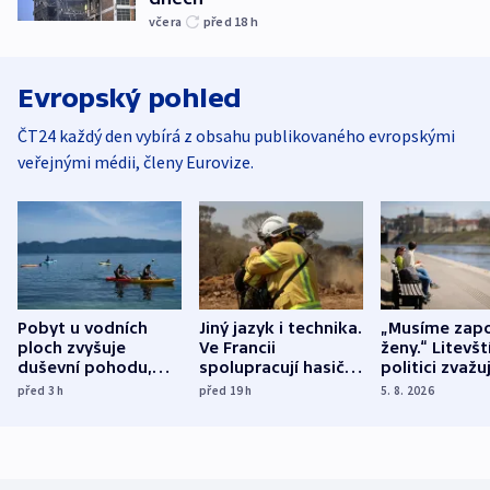
včera
před 18
h
Evropský pohled
ČT24 každý den vybírá z obsahu publikovaného evropskými
veřejnými médii, členy Eurovize.
Pobyt u vodních
Jiný jazyk i technika.
„Musíme zapo
ploch zvyšuje
Ve Francii
ženy.“ Litevšt
duševní pohodu,
spolupracují hasiči z
politici zvažuj
ukázala
různých zemí
dohodu o
před 3
h
před 19
h
5. 8. 2026
mezinárodní studie
demografii