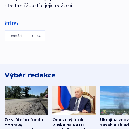
- Delta s žádostí o jejich vrácení.
ŠTÍTKY
Domácí
ČT24
Výběr redakce
Ze státního fondu
Omezený útok
Ukrajina zno
dopravy
Ruska na NATO
zasáhla skla