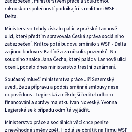
zabezpečení, ministerstvem práce a soukromou
rakouskou společností podnikající s realitami WSF -
Delta.
Ministerstvo tehdy získalo palác v pražské Lannově
ulici, který předtím spravovala Česká správa sociálního
zabezpečení. Krátce poté budovu směnilo s WSF - Delta
za jinou budovu v Karlíně a za několik pozemků. Na
soudního znalce Jana Čecha, který palác v Lannově ulici
ocenil, podalo dnes ministerstvo trestní oznámení.
Současný mluvčí ministerstva práce Jiří Sezemský
uvedl, že za přípravu a podpis směnné smlouvy nese
odpovědnost Legierská a někdejší ředitel odboru
financování a správy majetku Ivan Noveský. Yvonna
Legierská se k případu odmítá vyjádřit.
Ministerstvo práce a sociálních věcí chce peníze
z nevýhodné směny zpět. Hodlá se obrátit na firmu WSF