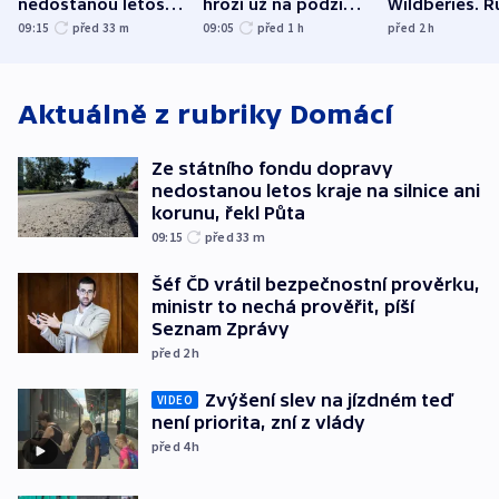
nedostanou letos
hrozí už na podzim,
Wildberies. 
kraje na silnice ani
varují tajné služby
útočili v Cha
09:15
před 33
m
09:05
před 1
h
před 2
h
korunu, řekl Půta
USA
oblasti
Aktuálně z rubriky
Domácí
Ze státního fondu dopravy
nedostanou letos kraje na silnice ani
korunu, řekl Půta
09:15
před 33
m
Šéf ČD vrátil bezpečnostní prověrku,
ministr to nechá prověřit, píší
Seznam Zprávy
před 2
h
Zvýšení slev na jízdném teď
VIDEO
není priorita, zní z vlády
před 4
h