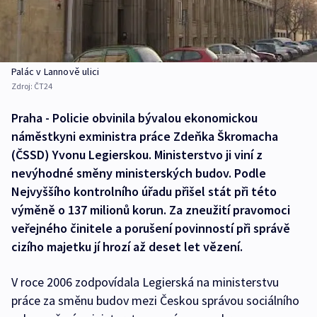
Palác v Lannově ulici
Zdroj:
ČT24
Praha - Policie obvinila bývalou ekonomickou
náměstkyni exministra práce Zdeňka Škromacha
(ČSSD) Yvonu Legierskou. Ministerstvo ji viní z
nevýhodné směny ministerských budov. Podle
Nejvyššího kontrolního úřadu přišel stát při této
výměně o 137 milionů korun. Za zneužití pravomoci
veřejného činitele a porušení povinností při správě
cizího majetku jí hrozí až deset let vězení.
V roce 2006 zodpovídala Legierská na ministerstvu
práce za směnu budov mezi Českou správou sociálního