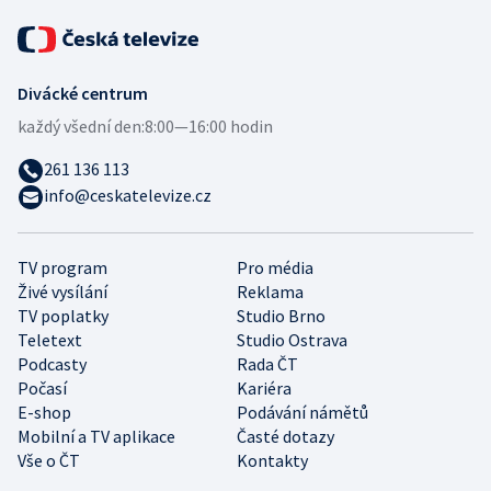
Divácké centrum
každý všední den:
8:00—16:00 hodin
261 136 113
info@ceskatelevize.cz
TV program
Pro média
Živé vysílání
Reklama
TV poplatky
Studio Brno
Teletext
Studio Ostrava
Podcasty
Rada ČT
Počasí
Kariéra
E-shop
Podávání námětů
Mobilní a TV aplikace
Časté dotazy
Vše o ČT
Kontakty