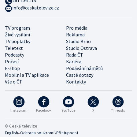
261 136 113
info@ceskatelevize.cz
TV program
Pro média
Živé vysílání
Reklama
TV poplatky
Studio Brno
Teletext
Studio Ostrava
Podcasty
Rada ČT
Počasí
Kariéra
E-shop
Podávání námětů
Mobilní a TV aplikace
Časté dotazy
Vše o ČT
Kontakty
Instagram
Facebook
YouTube
X
Threads
© Česká televize
•
•
English
Ochrana soukromí
Přístupnost