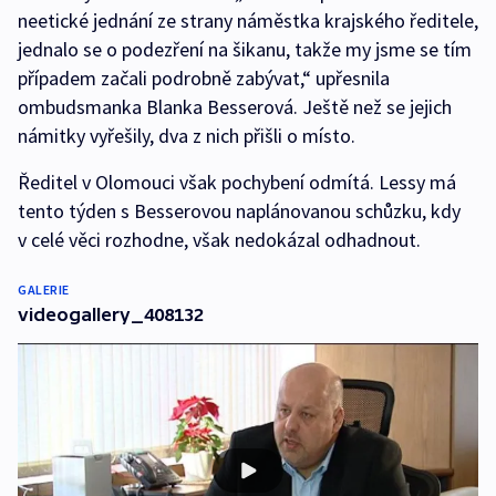
neetické jednání ze strany náměstka krajského ředitele,
jednalo se o podezření na šikanu, takže my jsme se tím
případem začali podrobně zabývat,“ upřesnila
ombudsmanka Blanka Besserová. Ještě než se jejich
námitky vyřešily, dva z nich přišli o místo.
Ředitel v Olomouci však pochybení odmítá. Lessy má
tento týden s Besserovou naplánovanou schůzku, kdy
v celé věci rozhodne, však nedokázal odhadnout.
GALERIE
videogallery_408132