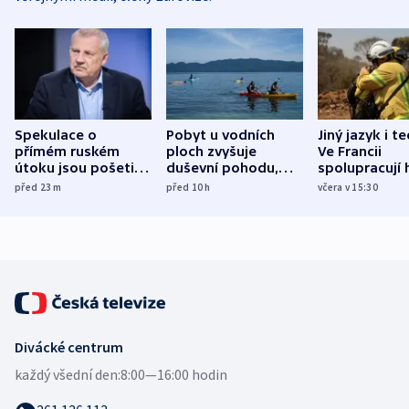
Spekulace o
Pobyt u vodních
Jiný jazyk i t
přímém ruském
ploch zvyšuje
Ve Francii
útoku jsou pošetilé,
duševní pohodu,
spolupracují h
míní estonský
ukázala
různých zemí
před 23
m
před 10
h
včera v 15:30
bezpečnostní
mezinárodní studie
expert
Divácké centrum
každý všední den:
8:00—16:00 hodin