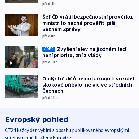
před 4
h
Šéf ČD vrátil bezpečnostní prověrku,
ministr to nechá prověřit, píší
Seznam Zprávy
před 8
h
Zvýšení slev na jízdném teď
VIDEO
není priorita, zní z vlády
před 10
h
Opilých řidičů nemotorových vozidel
skokově přibylo, nejvíc ve středních
Čechách
před 11
h
Evropský pohled
ČT24 každý den vybírá z obsahu publikovaného evropskými
veřejnými médii, členy Eurovize.