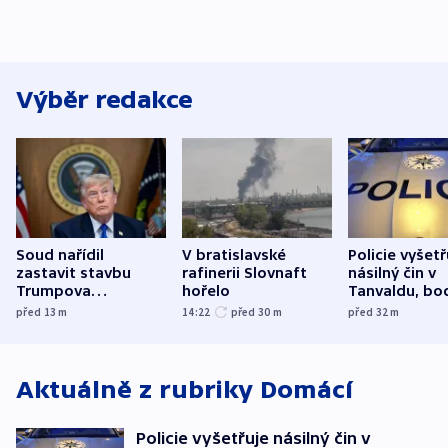
Výběr redakce
Soud nařídil
V bratislavské
Policie vyšetř
zastavit stavbu
rafinerii Slovnaft
násilný čin v
Trumpova
hořelo
Tanvaldu, bo
tanečního sálu
zranění při n
před 13
m
14:22
před 30
m
před 32
m
utrpěli tři lid
Aktuálně z rubriky
Domácí
Policie vyšetřuje násilný čin v