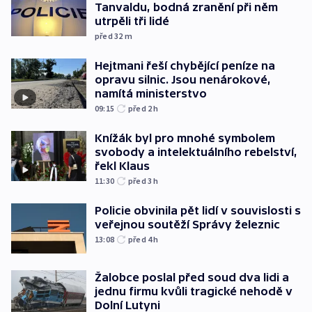
Tanvaldu, bodná zranění při něm
utrpěli tři lidé
před 32
m
Hejtmani řeší chybějící peníze na
opravu silnic. Jsou nenárokové,
namítá ministerstvo
09:15
před 2
h
Knížák byl pro mnohé symbolem
svobody a intelektuálního rebelství,
řekl Klaus
11:30
před 3
h
Policie obvinila pět lidí v souvislosti s
veřejnou soutěží Správy železnic
13:08
před 4
h
Žalobce poslal před soud dva lidi a
jednu firmu kvůli tragické nehodě v
Dolní Lutyni