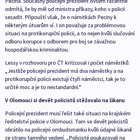
Pecina. Současný policejní prezident ovšem razantně
odmítá, že by měl od ministra příkazy, koho v policii
sesadit. Připouští však, že o námitkách Peciny k
některým útvarům ví. I on považuje za problémovou
situaci na protikorupční policii, a to nejen kvůli slučování
odboru korupce s odborem pro boj se závažnou
hospodářskou kriminalitou.
Lessy v rozhovoru pro ČT kritizoval i počet náměstků:
„Jestliže policejní prezident má dva náměstky a na
protikorupční policii existují čtyři náměstci, tak je to
určitě moc a je to nestandardní.“
V Olomouci si devět policistů stěžovalo na šikanu
Policejní prezident musí řešit také situaci na krajském
ředitelství policie v Olomouci. Tam se devět policistů
obrátilo na policejní ombudsmanku kvůli údajné šikaně
ze strany tamního vedení. „Policisté poukazovali na