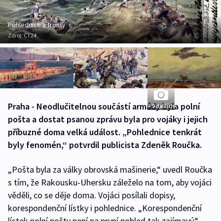
Pohlednice z fronty
Zdroj:
ČT24
Praha - Neodlučitelnou součástí armády byla polní
+ 9 dalších
pošta a dostat psanou zprávu byla pro vojáky i jejich
příbuzné doma velká událost. „Pohlednice tenkrát
byly fenomén,“ potvrdil publicista Zdeněk Roučka.
„Pošta byla za války obrovská mašinerie,“ uvedl Roučka
s tím, že Rakousku-Uhersku záleželo na tom, aby vojáci
věděli, co se děje doma. Vojáci posílali dopisy,
korespondenční lístky i pohlednice. „Korespondenční
lístek polní pošty není na první pohled tak zajímavý,“