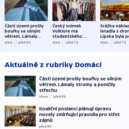
Částí území prošly
Český snímek
Srážka nákla
bouřky se silným
Volklore má
letadla s dr
větrem. Lámaly
studentského
Lipska byla p
stromy a poničily
Oscara, zabojuje o
německého mi
včera
před 6
h
včera
před 7
h
včera
před 7
h
střechu
cenu za krátký film
hybridní útok
Aktuálně z rubriky
Domácí
Částí území prošly bouřky se silným
větrem. Lámaly stromy a poničily
střechu
včera
před 6
h
Koaliční poslanci plánují úpravu
novely zmírňující pravidla pro střet
zájmů
před 9
h