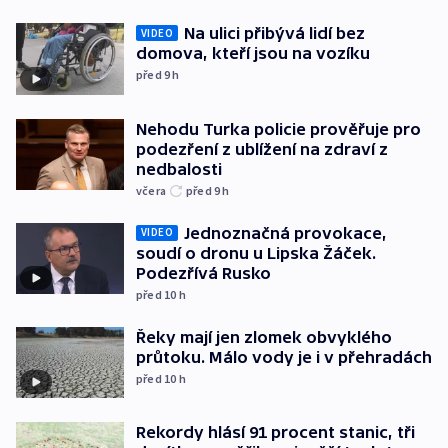
Na ulici přibývá lidí bez
VIDEO
domova, kteří jsou na vozíku
před 9
h
Nehodu Turka policie prověřuje pro
podezření z ublížení na zdraví z
nedbalosti
včera
před 9
h
Jednoznačná provokace,
VIDEO
soudí o dronu u Lipska Žáček.
Podezřívá Rusko
před 10
h
Řeky mají jen zlomek obvyklého
průtoku. Málo vody je i v přehradách
před 10
h
Rekordy hlásí 91 procent stanic, tři