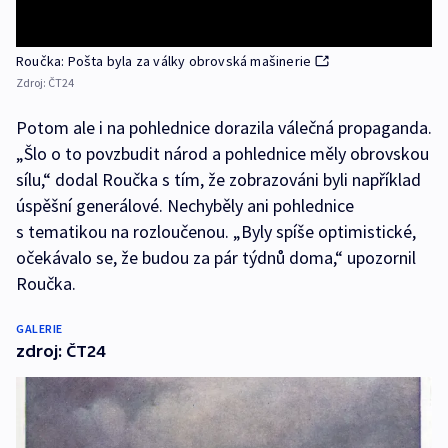
Roučka: Pošta byla za války obrovská mašinerie
Zdroj:
ČT24
Potom ale i na pohlednice dorazila válečná propaganda.
„Šlo o to povzbudit národ a pohlednice měly obrovskou
sílu,“ dodal Roučka s tím, že zobrazováni byli například
úspěšní generálové. Nechyběly ani pohlednice
s tematikou na rozloučenou. „Byly spíše optimistické,
očekávalo se, že budou za pár týdnů doma,“ upozornil
Roučka.
GALERIE
zdroj: ČT24