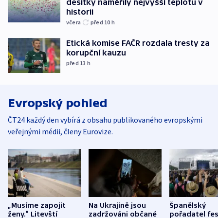
desítky naměřily nejvyšší teplotu v
historii
včera
před 10
h
Etická komise FAČR rozdala tresty za
korupční kauzu
před 13
h
Evropský pohled
ČT24 každý den vybírá z obsahu publikovaného evropskými
veřejnými médii, členy Eurovize.
„Musíme zapojit
Na Ukrajině jsou
Španělský
ženy.“ Litevští
zadržováni občané
pořadatel fes