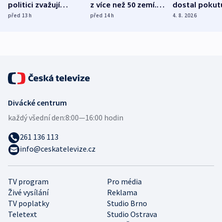
politici zvažují
z více než 50 zemí.
dostal pokut
dohodu o
Bojovali na straně
nekalé prakti
před 13
h
před 14
h
4. 8. 2026
demografii
Ruska
Divácké centrum
každý všední den:
8:00—16:00 hodin
261 136 113
info@ceskatelevize.cz
TV program
Pro média
Živé vysílání
Reklama
TV poplatky
Studio Brno
Teletext
Studio Ostrava