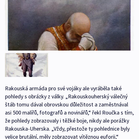
Rakouská armáda pro své vojáky ale vyráběla také
pohledy s obrázky z války. „Rakouskouherský válečný
štáb tomu dával obrovskou důležitost a zaměstnával
asi 500 malířů, fotografů a novinářů,“ řekl Roučka s tím,
že pohledy zobrazovaly i těžké boje, nikdy ale porážky
Rakouska-Uherska. „Vždy, přestože ty pohlednice byly
velice brutální, měly zobrazovat vítěznou euforii,“