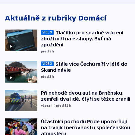
Aktuálně z rubriky
Domácí
Tlačítko pro snadné vrácení
VIDEO
zboží míří na e-shopy. Byť má
zpoždění
před 2
h
Stále více Čechů míří v létě do
VIDEO
Skandinávie
před 3
h
Při nehodě dvou aut na Brněnsku
zemřeli dva lidé, čtyři se těžce zranili
včera
před 11
h
Účastníci pochodu Pride upozorňují
na trvající nerovnosti i společenskou
atmosféru