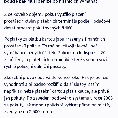
policie pak musí peníze po hříšnících vymáhat.
Z celkového objemu pokut využilo placení
prostřednictvím platebních terminálu podle Hodačové
deset procent pokutovaných řidičů.
Poplatky za platbu kartou jsou hrazeny z finančních
prostředků policie. To má policii vyjít levněji než
vymáhání dlužných částek. Policie má k dispozici 20
zapůjčených platebních terminálů, které s sebou vozí
rychlé policejní dálniční passaty.
Zkušební provoz potrvá do konce roku. Pak jej policie
vyhodnotí a případně rozšíří o další služby. Zatím
například nelze platební kartou platit kauce, ale právě
jen pokuty. Po zavedení bodového systému v roce 2006
se pokuty, jež mohou policisté vybírat přímo na místě,
zvedly až na 2 500 korun.