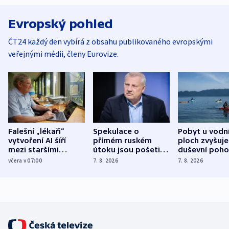
Evropský pohled
ČT24 každý den vybírá z obsahu publikovaného evropskými
veřejnými médii, členy Eurovize.
Falešní „lékaři“
Spekulace o
Pobyt u vodn
vytvoření AI šíří
přímém ruském
ploch zvyšuje
mezi staršími
útoku jsou pošetilé,
duševní poho
Poláky nebezpečné
míní estonský
ukázala
včera v 07:00
7. 8. 2026
7. 8. 2026
zdravotní rady
bezpečnostní
mezinárodní 
expert