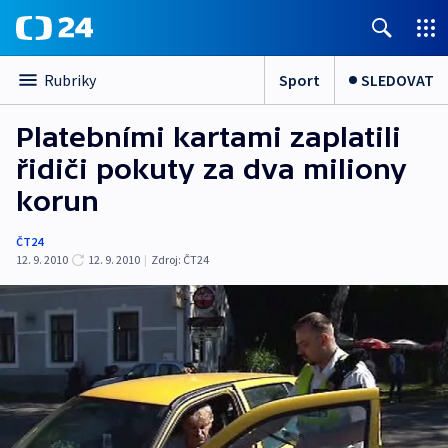
Sport
SLEDOVAT
Rubriky
Platebními kartami zaplatili
řidiči pokuty za dva miliony
korun
ČT24
12. 9. 2010
12. 9. 2010
|
Zdroj:
ČT24