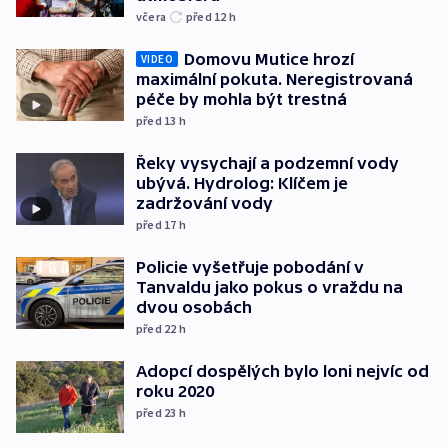
včera
před 12
h
Domovu Mutice hrozí
VIDEO
maximální pokuta. Neregistrovaná
péče by mohla být trestná
před 13
h
Řeky vysychají a podzemní vody
ubývá. Hydrolog: Klíčem je
zadržování vody
před 17
h
Policie vyšetřuje pobodání v
Tanvaldu jako pokus o vraždu na
dvou osobách
před 22
h
Adopcí dospělých bylo loni nejvíc od
roku 2020
před 23
h