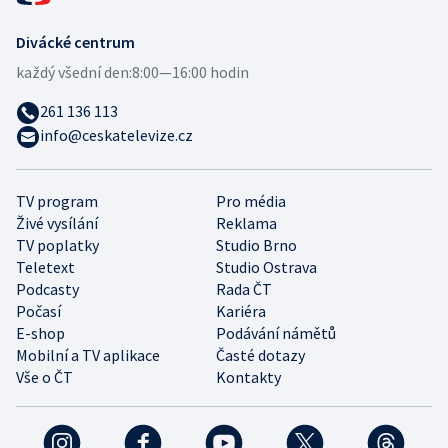
Divácké centrum
každý všední den:
8:00—16:00 hodin
261 136 113
info@ceskatelevize.cz
TV program
Pro média
Živé vysílání
Reklama
TV poplatky
Studio Brno
Teletext
Studio Ostrava
Podcasty
Rada ČT
Počasí
Kariéra
E-shop
Podávání námětů
Mobilní a TV aplikace
Časté dotazy
Vše o ČT
Kontakty