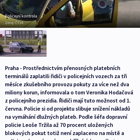
Policejní kontrola
Zdroj:
ČT24
Praha - Prostřednictvím přenosných platebních
terminálů zaplatili řidiči v policejních vozech za tři
měsíce zkušebního provozu pokuty za více než dva
miliony korun, informovala o tom Veronika Hodačová
z policejního prezidia. Řidiči mají tuto možnost od 1.
června. Policie si od projektu slibuje snížení nákladů
na vymáhání dlužných plateb. Podle šéfa dopravní
policie Leoše Tržila až 70 procent uložených
blokových pokut totiž není zaplaceno na místě a