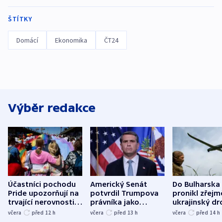
ŠTÍTKY
Domácí
Ekonomika
ČT24
Výběr redakce
Účastníci pochodu
Americký Senát
Do Bulharska
Pride upozorňují na
potvrdil Trumpova
pronikl zřejm
trvající nerovnosti i
právníka jako
ukrajinský dr
společenskou
ministra
explodoval k
včera
před 12
h
včera
před 13
h
včera
před 14
h
atmosféru
spravedlnosti
od plynovod