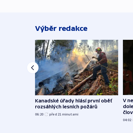
Výběr redakce
V n
Kanadské úřady hlásí první oběť
dole
rozsáhlých lesních požárů
člo
06:20
před 21
minutami
04:02