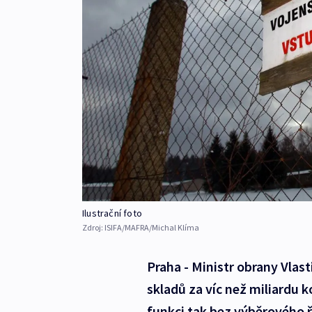
Ilustrační foto
Zdroj:
ISIFA/MAFRA/Michal Klíma
Praha - Ministr obrany Vlas
skladů za víc než miliardu 
funkci tak bez výběrového ř