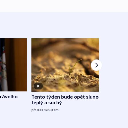
rávního
Tento týden bude opět slunečný,
Méně
teplý a suchý
jsou 
před 33
minutami
před 2