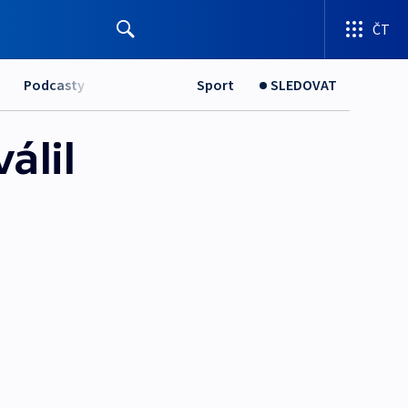
ČT
Podcasty
Sport
SLEDOVAT
álil