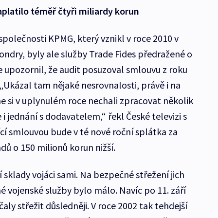
platilo téměř čtyři miliardy korun
společnosti KPMG, který vznikl v roce 2010 v
ndry, byly ale služby Trade Fides předražené o
e upozornil, že audit posuzoval smlouvu z roku
„Ukázal tam nějaké nesrovnalosti, právě i na
 si v uplynulém roce nechali zpracovat několik
 i jednání s dodavatelem,“ řekl České televizi s
jící smlouvou bude v té nové roční splátka za
adů o 150 milionů korun nižší.
í sklady vojáci sami. Na bezpečné střežení jich
é vojenské služby bylo málo. Navíc po 11. září
ly střežit důsledněji. V roce 2002 tak tehdejší