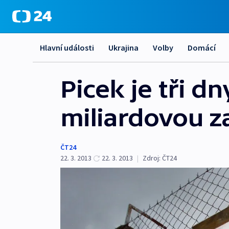
Hlavní události
Ukrajina
Volby
Domácí
Picek je tři dn
miliardovou z
ČT24
22. 3. 2013
22. 3. 2013
|
Zdroj:
ČT24