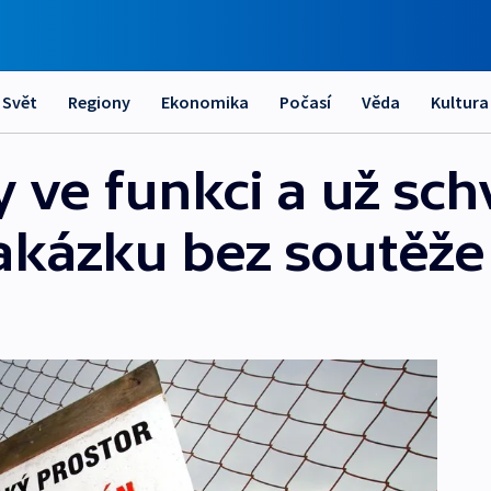
Svět
Regiony
Ekonomika
Počasí
Věda
Kultura
y ve funkci a už schv
akázku bez soutěže