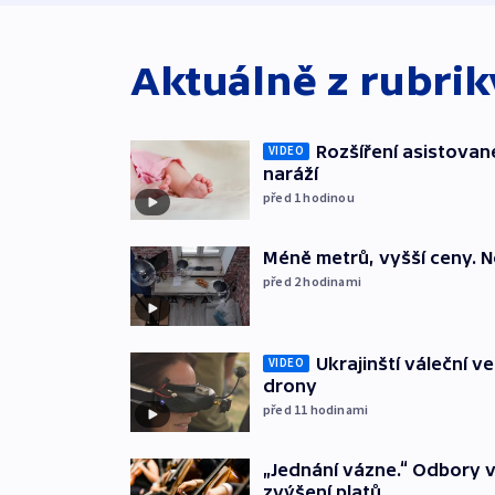
Aktuálně z rubri
Rozšíření asistovan
VIDEO
naráží
před 1
hodinou
Méně metrů, vyšší ceny. N
před 2
hodinami
Ukrajinští váleční v
VIDEO
drony
před 11
hodinami
„Jednání vázne.“ Odbory v
zvýšení platů