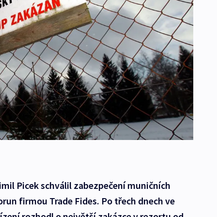
timil Picek schválil zabezpečení muničních
korun firmou Trade Fides. Po třech dnech ve
ízení rozhodl o největší zakázce v rezortu od