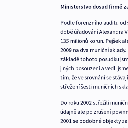
Ministerstvo dosud firmě za
Podle forenzního auditu od 
době úřadování Alexandra Vo
135 milionů korun. Pejšek al
2009 na dva muniční sklady. 
základě tohoto posudku jsme
jiných posouzení a vedli jsme
tím, že ve srovnání se stáva
střežení šesti muničních skl
Do roku 2002 střežili muničn
údajně ale po zrušení povinn
2001 se podobné objekty zača