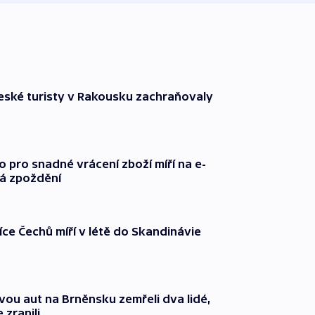
ské turisty v Rakousku zachraňovaly
o pro snadné vrácení zboží míří na e-
má zpoždění
íce Čechů míří v létě do Skandinávie
vou aut na Brněnsku zemřeli dva lidé,
 zranili