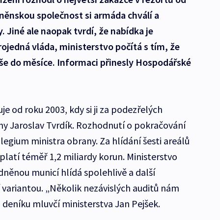
něnskou společnost si armáda chválí a
y. Jiné ale naopak tvrdí, že nabídka je
ojedná vláda, ministerstvo počítá s tím, že
še do měsíce. Informaci přinesly Hospodářské
je od roku 2003, kdy si ji za podezřelých
any Jaroslav Tvrdík. Rozhodnutí o pokračování
legium ministra obrany. Za hlídání šesti areálů
atí téměř 1,2 miliardy korun. Ministerstvo
adněnou municí hlídá spolehlivě a další
ší variantou. „Několik nezávislých auditů nám
l deníku mluvčí ministerstva Jan Pejšek.