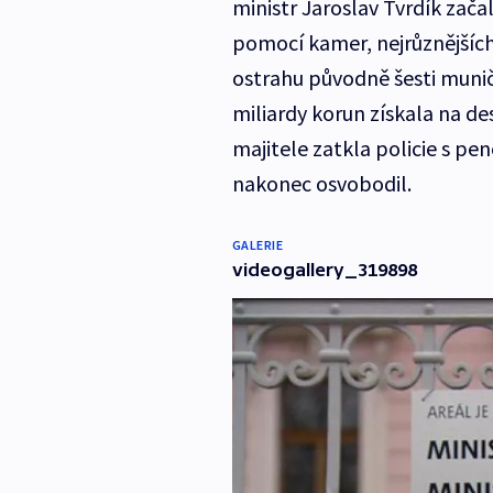
ministr Jaroslav Tvrdík zača
pomocí kamer, nejrůznějších 
ostrahu původně šesti munič
miliardy korun získala na dese
majitele zatkla policie s pe
nakonec osvobodil.
GALERIE
videogallery_319898