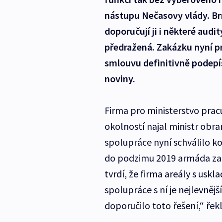
nástupu Nečasovy vlády. Br
doporučují ji i některé audit
předražená. Zakázku nyní pr
smlouvu definitivně podepí
noviny.
Firma pro ministerstvo pracu
okolností najal ministr obr
spolupráce nyní schválilo ko
do podzimu 2019 armáda zapl
tvrdí, že firma areály s uskl
spolupráce s ní je nejlevněj
doporučilo toto řešení,“ řek