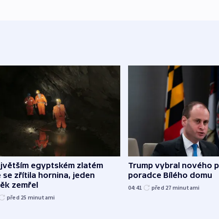
ejvětším egyptském zlatém
Trump vybral nového p
 se zřítila hornina, jeden
poradce Bílého domu
věk zemřel
04:41
před 27
minutami
před 25
minutami