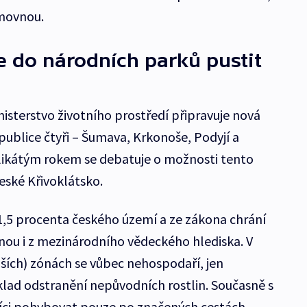
ěmovnou.
e do národních parků pustit
isterstvo životního prostředí připravuje nová
epublice čtyři – Šumava, Krkonoše, Podyjí a
olikátým rokem se debatuje o možnosti tento
české Křivoklátsko.
1,5 procenta českého území a ze zákona chrání
nou i z mezinárodního vědeckého hlediska. V
ějších) zónách se vůbec nehospodaří, jen
klad odstranění nepůvodních rostlin. Současně s
ci pohybovat pouze po značených cestách.