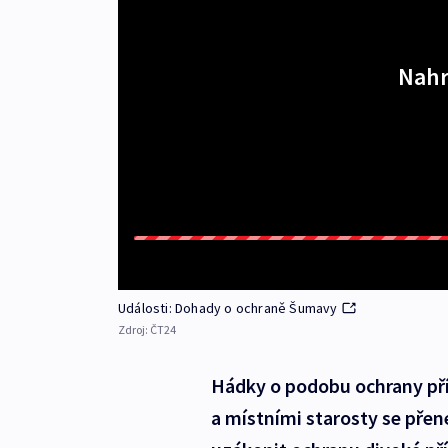
Nahr
Události: Dohady o ochraně Šumavy
Zdroj:
ČT24
Hádky o podobu ochrany př
a místními starosty se přen