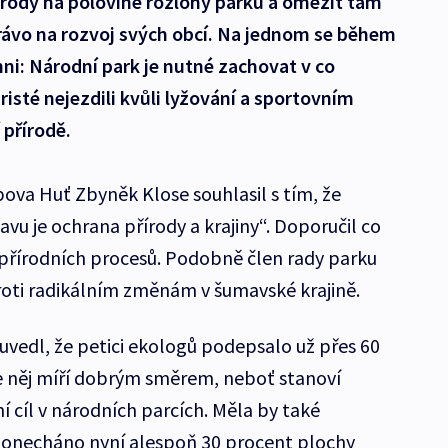
írody na polovině rozlohy parku a omezit tam
právo na rozvoj svých obcí. Na jednom se během
hni: Národní park je nutné zachovat v co
isté nejezdili kvůli lyžování a sportovním
 přírodě.
va Huť Zbyněk Klose souhlasil s tím, že
vu je ochrana přírody a krajiny“. Doporučil co
 přírodních procesů. Podobně člen rady parku
proti radikálním změnám v šumavské krajině.
uvedl, že petici ekologů podepsalo už přes 60
dle něj míří dobrým směrem, neboť stanoví
ní cíl v národních parcích. Měla by také
 ponecháno nyní alespoň 30 procent plochy