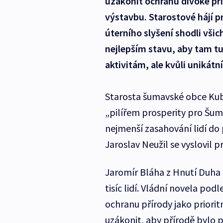
uzákonit ochranu divoké př
výstavbu. Starostové hájí 
úterního slyšení shodli všic
nejlepším stavu, aby tam tur
aktivitám, ale kvůli unikátní
Starosta šumavské obce Kubo
„pilířem prosperity pro Šuma
nejmenší zasahování lidí do
Jaroslav Neužil se vyslovil 
Jaromír Bláha z Hnutí Duha 
tisíc lidí. Vládní novela po
ochranu přírody jako priorit
uzákonit, aby přírodě bylo