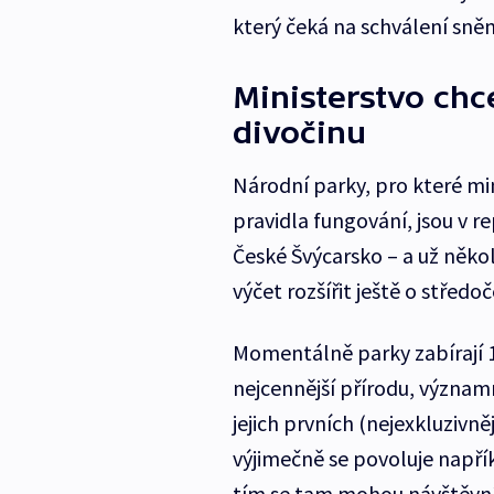
který čeká na schválení sn
Ministerstvo chc
divočinu
Národní parky, pro které min
pravidla fungování, jsou v r
České Švýcarsko – a už něk
výčet rozšířit ještě o středo
Momentálně parky zabírají 
nejcennější přírodu, význam
jejich prvních (nejexkluzivn
výjimečně se povoluje napří
tím se tam mohou návštěvní