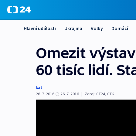
Hlavní události
Ukrajina
Volby
Domácí
Omezit výstav
60 tisíc lidí.
kat
26. 7. 2016
26. 7. 2016
|
Zdroj:
ČT24
,
ČTK