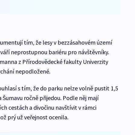
gumentují tím, že lesy v bezzásahovém území
tváří neprostupnou bariéru pro návštěvníky.
manna z Přírodovědecké fakulty Univerzity
sychání nepodložené.
uhlasí s tím, že do parku nelze volně pustit 1,5
a Šumavu ročně přijedou. Podle něj mají
ch cestách a divočinu navštívit v rámci
ž prý už veřejnost ocenila.