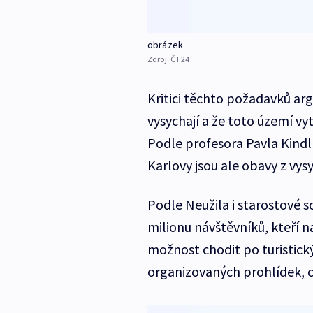
obrázek
Zdroj:
ČT24
Kritici těchto požadavků ar
vysychají a že toto území vy
Podle profesora Pavla Kindl
Karlovy jsou ale obavy z vy
Podle Neužila i starostové so
milionu návštěvníků, kteří n
možnost chodit po turistický
organizovaných prohlídek, co