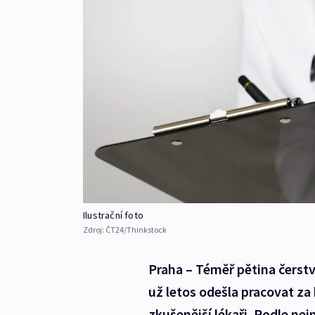
Ilustrační foto
Zdroj:
ČT24/Thinkstock
Praha – Téměř pětina čerst
už letos odešla pracovat za 
zkušenější lékaři. Podle nej