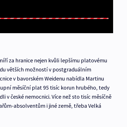
míří za hranice nejen kvůli lepšímu platovému
odu větších možností v postgraduálním
cnice v bavorském Weidenu nabídla Martinu
upní měsíční plat 95 tisíc korun hrubého, tedy
dli v české nemocnici. Více než sto tisíc měsíčně
kařům-absolventům i jiné země, třeba Velká