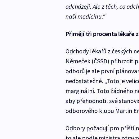
odcházejí. Ale z těch, co odch
naši medicínu.“
Přimějí tři procenta lékaře 
Odchody lékařů z českých ne
Němeček (ČSSD) přibrzdit p
odborů je ale první plánovan
nedostatečné. „Toto je veli
marginální. Toto žádného 
aby přehodnotil své stanovi
odborového klubu Martin En
Odbory požadují pro příští 
to ale podle ministra zdrav