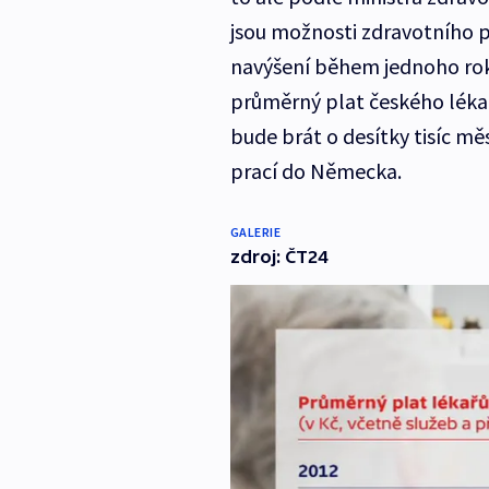
jsou možnosti zdravotního po
navýšení během jednoho roku 
průměrný plat českého léka
bude brát o desítky tisíc m
prací do Německa.
GALERIE
zdroj: ČT24