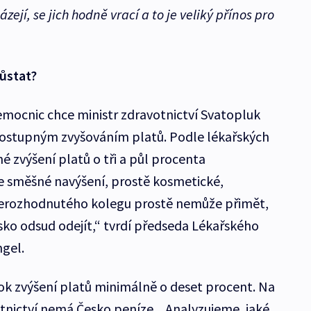
ázejí, se jich hodně vrací a to je veliký přínos pro
zůstat?
mocnic chce ministr zdravotnictví Svatopluk
ostupným zvyšováním platů. Podle lékařských
é zvýšení platů o tři a půl procenta
ce směšné navýšení, prostě kosmetické,
nerozhodnutého kolegu prostě nemůže přimět,
sko odsud odejít,“ tvrdí předseda Lékařského
gel.
rok zvýšení platů minimálně o deset procent. Na
otnictví nemá Česko peníze. „Analyzujeme, jaké