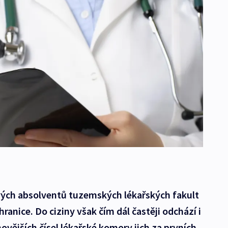
vých absolventů tuzemských lékařských fakult
hranice. Do ciziny však čím dál častěji odchází i
novějších čísel lékařské komory jich za prvních