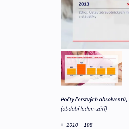
Počty čerstvých absolventů, k
(období leden–září)
2010
108