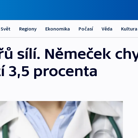
Svět
Regiony
Ekonomika
Počasí
Věda
Kultura
ů sílí. Němeček ch
í 3,5 procenta