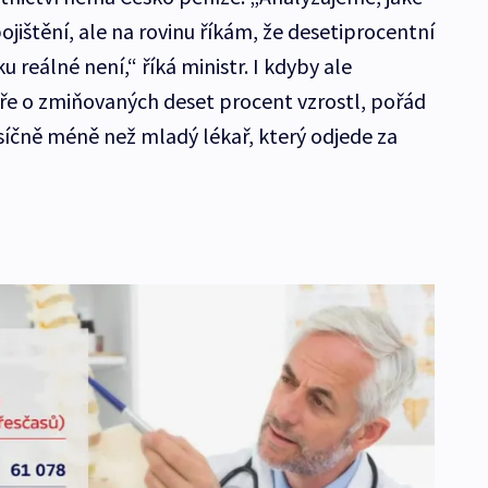
jištění, ale na rovinu říkám, že desetiprocentní
reálné není,“ říká ministr. I kdyby ale
ře o zmiňovaných deset procent vzrostl, pořád
ěsíčně méně než mladý lékař, který odjede za