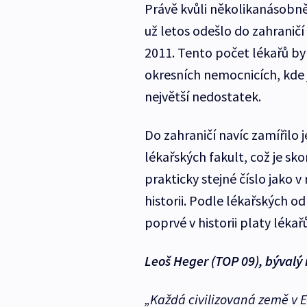
Právě kvůli několikanásobně
už letos odešlo do zahraničí 
2011. Tento počet lékařů by 
okresních nemocnicích, kde 
největší nedostatek.
Do zahraničí navíc zamířilo 
lékařských fakult, což je s
prakticky stejné číslo jako 
historii. Podle lékařských o
poprvé v historii platy lékařů
Leoš Heger (TOP 09), bývalý 
„Každá civilizovaná země v Ev