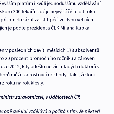
 vyšším platům i kvůli jednoduššímu vzdělávání
skoro 300 lékařů, což je nejvyšší číslo od roku
přitom dokázal zajistit péči ve dvou velkých
jich je podle prezidenta ČLK Milana Kubka
jen v posledních devíti měsících 173 absolventů
koro 20 procent promočního ročníku a zároveň
v roce 2012, kdy odešlo nejvíc mladých doktorů v
dborů může za rostoucí odchody i fakt, že loni
 z roku na rok klesly.
ministr zdravotnictví, v Událostech ČT:
ropě své lidi vzdělává a počítá s tím, že někteří