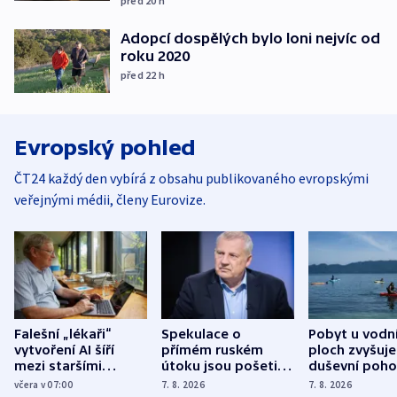
před 20
h
Adopcí dospělých bylo loni nejvíc od
roku 2020
před 22
h
Evropský pohled
ČT24 každý den vybírá z obsahu publikovaného evropskými
veřejnými médii, členy Eurovize.
Falešní „lékaři“
Spekulace o
Pobyt u vodn
vytvoření AI šíří
přímém ruském
ploch zvyšuje
mezi staršími
útoku jsou pošetilé,
duševní poho
Poláky nebezpečné
míní estonský
ukázala
včera v 07:00
7. 8. 2026
7. 8. 2026