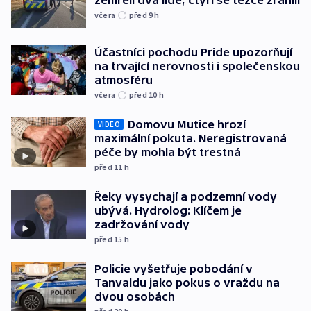
včera
před 9
h
Účastníci pochodu Pride upozorňují
na trvající nerovnosti i společenskou
atmosféru
včera
před 10
h
Domovu Mutice hrozí
VIDEO
maximální pokuta. Neregistrovaná
péče by mohla být trestná
před 11
h
Řeky vysychají a podzemní vody
ubývá. Hydrolog: Klíčem je
zadržování vody
před 15
h
Policie vyšetřuje pobodání v
Tanvaldu jako pokus o vraždu na
dvou osobách