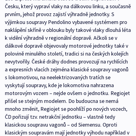
Česku, který vypraví vlaky na dálkovou linku, a současně
prvním, jehož provoz zajistí výhradně jednotky. S
výjimkou soupravy Pendolino vybavené systémem pro
naklápění skříně v oblouku byly takové vlaky dlouhá léta
k vidění výhradně v regionální dopravě. Ačkoli se v
dálkové dopravě objevovaly motorové jednotky také v
polovině minulého století, tradici si na českých kolejích
nevytvořily. České dráhy dodnes provozují na rychlících
a expresních vlacích zejména klasické soupravy vagonů
s lokomotivou, na neelektrizovaných tratích se
vyskytují soupravy, kde je lokomotiva nahrazena
motorovým vozem – nejde ovšem o jednotku. Regiojet
přišel se stejným modelem. Do budoucna se nemá
mnoho změnit, Regiojet se poohlíží po nových vozech,
ČD pořizují tzv. netrakční jednotku – vlastně tedy
klasickou soupravu vagonů – od Siemensu. Oproti
klasickým soupravám mají jednotky výhodu například v