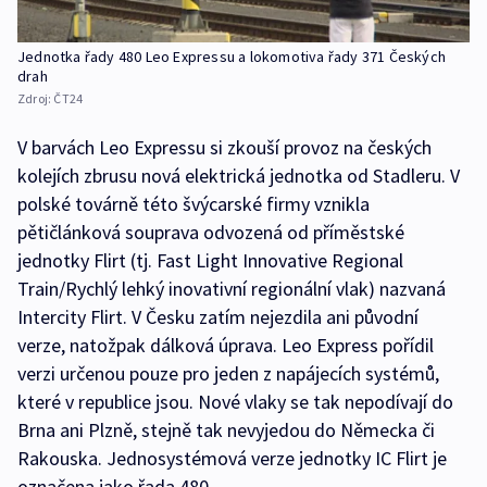
Jednotka řady 480 Leo Expressu a lokomotiva řady 371 Českých
drah
Zdroj:
ČT24
V barvách Leo Expressu si zkouší provoz na českých
kolejích zbrusu nová elektrická jednotka od Stadleru. V
polské továrně této švýcarské firmy vznikla
pětičlánková souprava odvozená od příměstské
jednotky Flirt (tj. Fast Light Innovative Regional
Train/Rychlý lehký inovativní regionální vlak) nazvaná
Intercity Flirt. V Česku zatím nejezdila ani původní
verze, natožpak dálková úprava. Leo Express pořídil
verzi určenou pouze pro jeden z napájecích systémů,
které v republice jsou. Nové vlaky se tak nepodívají do
Brna ani Plzně, stejně tak nevyjedou do Německa či
Rakouska. Jednosystémová verze jednotky IC Flirt je
označena jako řada 480.