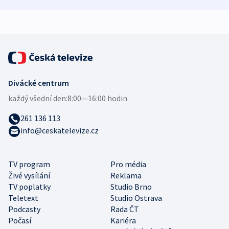
zdravotní rady
bezpečnostní
mezinárodní 
expert
Divácké centrum
každý všední den:
8:00—16:00 hodin
261 136 113
info@ceskatelevize.cz
TV program
Pro média
Živé vysílání
Reklama
TV poplatky
Studio Brno
Teletext
Studio Ostrava
Podcasty
Rada ČT
Počasí
Kariéra