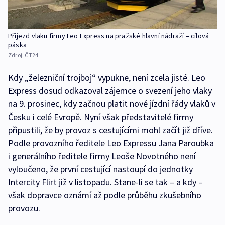
Příjezd vlaku firmy Leo Express na pražské hlavní nádraží – cílová
páska
Zdroj:
ČT24
Kdy „železniční trojboj“ vypukne, není zcela jisté. Leo
Express dosud odkazoval zájemce o svezení jeho vlaky
na 9. prosinec, kdy začnou platit nové jízdní řády vlaků v
Česku i celé Evropě. Nyní však představitelé firmy
připustili, že by provoz s cestujícími mohl začít již dříve.
Podle provozního ředitele Leo Expressu Jana Paroubka
i generálního ředitele firmy Leoše Novotného není
vyloučeno, že první cestující nastoupí do jednotky
Intercity Flirt již v listopadu. Stane-li se tak – a kdy –
však dopravce oznámí až podle průběhu zkušebního
provozu.