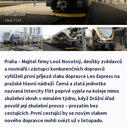
Leo Express
Zdroj:
ČT24
Praha – Majitel firmy Leoš Novotný, desítky zvědavců
a novinářů i zástupci konkurenčních dopravců
vyhlíželi první příjezd vlaku dopravce Leo Express na
pražské hlavní nádraží. Černá a zlatá jednotka
nazvaná Intercity Flirt poprvé vyjela na koleje mimo
zkušební okruh v minulém týdnu, když Drážní úřad
povolil její zkušební provoz – prozatím bez
cestujících. První cestující by se novým vlakem
nového dopravce mohli svézt už v listopadu.