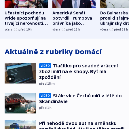
Účastníci pochodu
Americký Senát
Do Bulharska
Pride upozorňují na
potvrdil Trumpova
pronikl zřejm
trvající nerovnosti i
právníka jako
ukrajinský dr
společenskou
ministra
explodoval k
včera
před 10
h
včera
před 11
h
včera
před 12
h
atmosféru
spravedlnosti
od plynovod
Aktuálně z rubriky
Domácí
Tlačítko pro snadné vrácení
VIDEO
zboží míří na e-shopy. Byť má
zpoždění
před 18
m
Stále více Čechů míří v létě do
VIDEO
Skandinávie
před 1
h
Při nehodě dvou aut na Brněnsku
zemřeli dva lidé, čtyři se těžce zranili