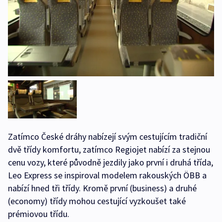
Zatímco České dráhy nabízejí svým cestujícím tradiční
dvě třídy komfortu, zatímco Regiojet nabízí za stejnou
cenu vozy, které původně jezdily jako první i druhá třída,
Leo Express se inspiroval modelem rakouských ÖBB a
nabízí hned tři třídy. Kromě první (business) a druhé
(economy) třídy mohou cestující vyzkoušet také
prémiovou třídu.