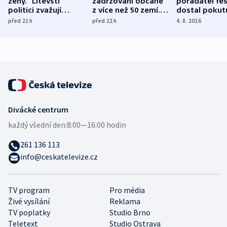
ženy.“ Litevští
zadržováni občané
pořadatel fes
politici zvažují
z více než 50 zemí.
dostal pokut
dohodu o
Bojovali na straně
nekalé prakti
před 21
h
před 22
h
4. 8. 2026
demografii
Ruska
Divácké centrum
každý všední den:
8:00—16:00 hodin
261 136 113
info@ceskatelevize.cz
TV program
Pro média
Živé vysílání
Reklama
TV poplatky
Studio Brno
Teletext
Studio Ostrava