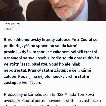
Petr Coufal
Zdroj:
ČT24
Brno - Jihomoravský krajský žalobce Petr Coufal se
podle Nejvyššího správního soudu kárně
provinil, když v rozporu se zákonem odložil trestní
oznámení na svou osobu. Podle soudu ohrozil důvěru
ve státní zastupitelství. Soud ho ale nijak
nepotrestal. Krajský státní zástupce čelil kárné
žalobě. Podal ji na něj olomoucký vrchní státní
zástupce Ivo Ištvan.
Předsedkyně kárného senátu NSS Milada Tomková
uvedla, že Coufal porušil povinnost státního zástupce a