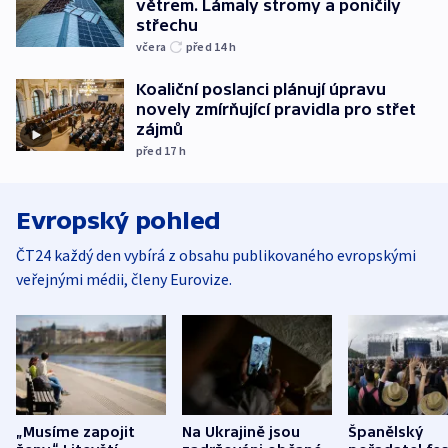
větrem. Lámaly stromy a poničily
střechu
včera
před 14
h
Koaliční poslanci plánují úpravu
novely zmírňující pravidla pro střet
zájmů
před 17
h
Evropský pohled
ČT24 každý den vybírá z obsahu publikovaného evropskými
veřejnými médii, členy Eurovize.
„Musíme zapojit
Na Ukrajině jsou
Španělský