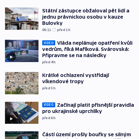
Státní zástupce obžaloval pět lidí a
jednu právnickou osobu v kauze
Bulovky
06:11
před 1
h
Vláda neplánuje opatření kvůli
VIDEO
vedrům, říká Maříková. Svárovská:
Připravme se na následky
před 4
h
Krátké ochlazení vystřídají
víkendové tropy
před 5
h
Začínají platit přísnější pravidla
VIDEO
pro ukrajinské uprchlíky
před 6
h
Částí území prošly bouřky se silným