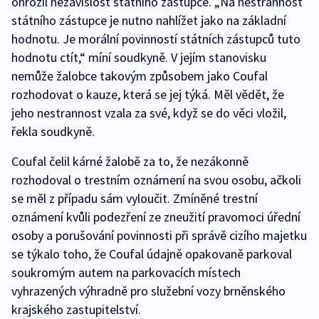
ohrozil nezávislost státního zástupce. „Na nestrannost
státního zástupce je nutno nahlížet jako na základní
hodnotu. Je morální povinností státních zástupců tuto
hodnotu ctít,“ míní soudkyně. V jejím stanovisku
nemůže žalobce takovým způsobem jako Coufal
rozhodovat o kauze, která se jej týká. Měl vědět, že
jeho nestrannost vzala za své, když se do věci vložil,
řekla soudkyně.
Coufal čelil kárné žalobě za to, že nezákonně
rozhodoval o trestním oznámení na svou osobu, ačkoli
se měl z případu sám vyloučit. Zmíněné trestní
oznámení kvůli podezření ze zneužití pravomoci úřední
osoby a porušování povinnosti při správě cizího majetku
se týkalo toho, že Coufal údajně opakovaně parkoval
soukromým autem na parkovacích místech
vyhrazených výhradně pro služební vozy brněnského
krajského zastupitelství.