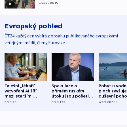
včera v 06:45
Evropský pohled
ČT24 každý den vybírá z obsahu publikovaného evropskými
veřejnými médii, členy Eurovize.
Falešní „lékaři“
Spekulace o
Pobyt u vodn
vytvoření AI šíří
přímém ruském
ploch zvyšuje
mezi staršími
útoku jsou pošetilé,
duševní poho
Poláky nebezpečné
míní estonský
ukázala
před 3
h
před 17
h
včera v 07:30
zdravotní rady
bezpečnostní
mezinárodní 
expert