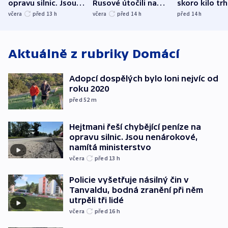
opravu silnic. Jsou
Rusové útočili na
skoro kilo trh
nenárokové, namítá
trh, hasiče či
indicie ukazuj
včera
před 13
h
včera
před 14
h
před 14
h
ministerstvo
stadion
Rusko
Aktuálně z rubriky
Domácí
Adopcí dospělých bylo loni nejvíc od
roku 2020
před 52
m
Hejtmani řeší chybějící peníze na
opravu silnic. Jsou nenárokové,
namítá ministerstvo
včera
před 13
h
Policie vyšetřuje násilný čin v
Tanvaldu, bodná zranění při něm
utrpěli tři lidé
včera
před 16
h