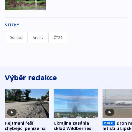
ŠTÍTKY
Domácí
Archiv
ČT24
Výběr redakce
Hejtmani řeší
Ukrajina zasáhla
Dron n
VIDEO
chybějící peníze na
sklad Wildberries,
letišti u Lips