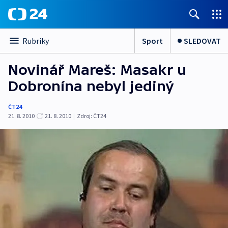
Sport
SLEDOVAT
Rubriky
Novinář Mareš: Masakr u
Dobronína nebyl jediný
ČT24
21. 8. 2010
21. 8. 2010
|
Zdroj:
ČT24