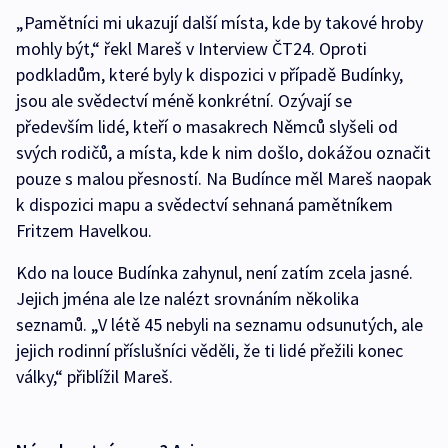
„Pamětníci mi ukazují další místa, kde by takové hroby
mohly být,“ řekl Mareš v Interview ČT24. Oproti
podkladům, které byly k dispozici v případě Budínky,
jsou ale svědectví méně konkrétní. Ozývají se
především lidé, kteří o masakrech Němců slyšeli od
svých rodičů, a místa, kde k nim došlo, dokážou označit
pouze s malou přesností. Na Budínce měl Mareš naopak
k dispozici mapu a svědectví sehnaná pamětníkem
Fritzem Havelkou.
Kdo na louce Budínka zahynul, není zatím zcela jasné.
Jejich jména ale lze nalézt srovnáním několika
seznamů. „V létě 45 nebyli na seznamu odsunutých, ale
jejich rodinní příslušníci věděli, že ti lidé přežili konec
války,“ přiblížil Mareš.