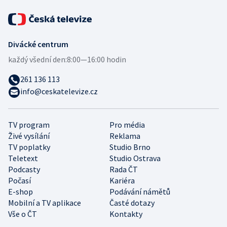
Divácké centrum
každý všední den:
8:00—16:00 hodin
261 136 113
info@ceskatelevize.cz
TV program
Pro média
Živé vysílání
Reklama
TV poplatky
Studio Brno
Teletext
Studio Ostrava
Podcasty
Rada ČT
Počasí
Kariéra
E-shop
Podávání námětů
Mobilní a TV aplikace
Časté dotazy
Vše o ČT
Kontakty