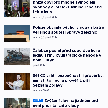
Knížák byl pro mnohé symbolem
svobody a intelektuálního rebelství,
řekl Klaus
včera
před 20
h
Policie obvinila pět lidí v souvislosti s
veřejnou soutěží Správy železnic
včera
před 21
h
Žalobce poslal před soud dva lidi a
jednu firmu kvůli tragické nehodě v
Dolní Lutyni
před 21
h
Šéf ČD vrátil bezpečnostní prověrku,
ministr to nechá prověřit, píší
Seznam Zprávy
včera v 09:06
Zvýšení slev na jízdném teď
VIDEO
není priorita, zní z vlády