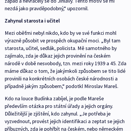
západ a nevracely se do Jihlavy. Tento motiv se mi
nezdá jako pravděpodobný,“ upozornil.
Zahynul starosta i učitel
Mezi oběťmi nebyl nikdo, kdo by ve své funkci mohl
výrazně působit ve prospěch okupační moci. „Byl tam
starosta, učitel, sedlák, policista. Mě samotného by
zajímalo, zda je důkaz jejich provinění na českém
národě v době nesvobody, tzn. mezi roky 1939 a 45. Zda
máme důkaz o tom, že jakýmkoli způsobem se tito lidé
provinili na konkrétních osobách české národnosti a
případně jakým způsobem,“ podotkl Miroslav Mareš.
Kdo na louce Budínka zabíjel, je podle Mareše
především otázka pro státní úřady a jejich orgány.
Důležitější je zjištění, kdo zahynul. „Je potřeba je
vyzvednout, provést jejich identifikaci a zeptat se jejich
příbuzných, zda je pohřbít na českém, nebo německém