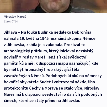
Miroslav Mareš
Zdroj:
ČT24
Jihlava – Na louku Budínka nedaleko Dobronína
nahnala 19. května 1945 neznámá skupina Němce
z Jihlavska, zabila je a zakopala. Prokázal to
archeologický průzkum, který inicioval nezávislý
novinář Miroslav Mareš, jenž získal svědectví
pamětníků a měl k dispozici i mapu naznačující, kde
by měl být hromadný hrob skrývající těla
zavražděných Němců. Podobných útoků na německy
hovořící obyvatele Sudet i vnitrozemí někdejšího
protektorátu Čechy a Morava se stalo více, Miroslav
Mareš má k dispozici svědectví i o dalších podobných
činech, které se staly přímo na Jihlavsku.