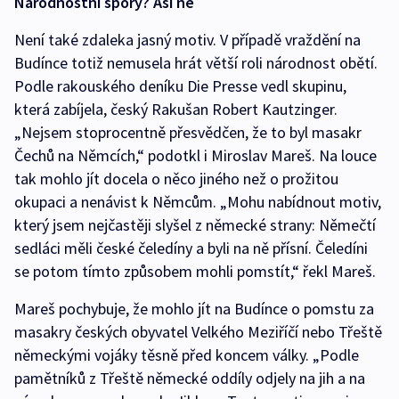
Národnostní spory? Asi ne
Není také zdaleka jasný motiv. V případě vraždění na
Budínce totiž nemusela hrát větší roli národnost obětí.
Podle rakouského deníku Die Presse vedl skupinu,
která zabíjela, český Rakušan Robert Kautzinger.
„Nejsem stoprocentně přesvědčen, že to byl masakr
Čechů na Němcích,“ podotkl i Miroslav Mareš. Na louce
tak mohlo jít docela o něco jiného než o prožitou
okupaci a nenávist k Němcům. „Mohu nabídnout motiv,
který jsem nejčastěji slyšel z německé strany: Němečtí
sedláci měli české čeledíny a byli na ně přísní. Čeledíni
se potom tímto způsobem mohli pomstít,“ řekl Mareš.
Mareš pochybuje, že mohlo jít na Budínce o pomstu za
masakry českých obyvatel Velkého Meziříčí nebo Třeště
německými vojáky těsně před koncem války. „Podle
pamětníků z Třeště německé oddíly odjely na jih a na