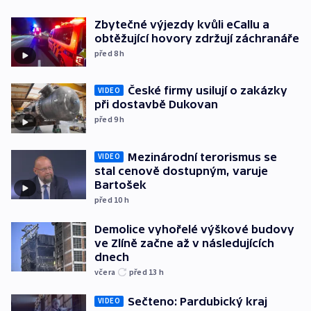
Zbytečné výjezdy kvůli eCallu a
obtěžující hovory zdržují záchranáře
před 8
h
České firmy usilují o zakázky
VIDEO
při dostavbě Dukovan
před 9
h
Mezinárodní terorismus se
VIDEO
stal cenově dostupným, varuje
Bartošek
před 10
h
Demolice vyhořelé výškové budovy
ve Zlíně začne až v následujících
dnech
včera
před 13
h
Sečteno: Pardubický kraj
VIDEO