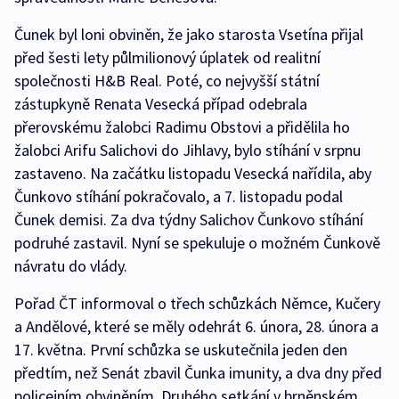
Čunek byl loni obviněn, že jako starosta Vsetína přijal
před šesti lety půlmilionový úplatek od realitní
společnosti H&B Real. Poté, co nejvyšší státní
zástupkyně Renata Vesecká případ odebrala
přerovskému žalobci Radimu Obstovi a přidělila ho
žalobci Arifu Salichovi do Jihlavy, bylo stíhání v srpnu
zastaveno. Na začátku listopadu Vesecká nařídila, aby
Čunkovo stíhání pokračovalo, a 7. listopadu podal
Čunek demisi. Za dva týdny Salichov Čunkovo stíhání
podruhé zastavil. Nyní se spekuluje o možném Čunkově
návratu do vlády.
Pořad ČT informoval o třech schůzkách Němce, Kučery
a Andělové, které se měly odehrát 6. února, 28. února a
17. května. První schůzka se uskutečnila jeden den
předtím, než Senát zbavil Čunka imunity, a dva dny před
policejním obviněním. Druhého setkání v brněnském