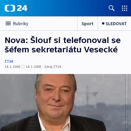
Sport
SLEDOVAT
Rubriky
Nova: Šlouf si telefonoval se
šéfem sekretariátu Vesecké
ČT24
14. 1. 2008
14. 1. 2008
|
Zdroj:
ČT24