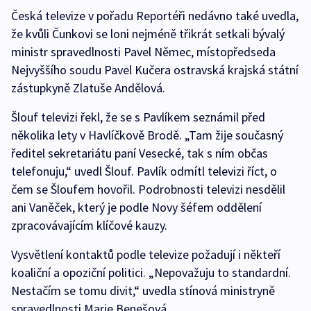
Česká televize v pořadu Reportéři nedávno také uvedla,
že kvůli Čunkovi se loni nejméně třikrát setkali bývalý
ministr spravedlnosti Pavel Němec, místopředseda
Nejvyššího soudu Pavel Kučera ostravská krajská státní
zástupkyně Zlatuše Andělová.
Šlouf televizi řekl, že se s Pavlíkem seznámil před
několika lety v Havlíčkově Brodě. „Tam žije současný
ředitel sekretariátu paní Vesecké, tak s ním občas
telefonuju,“ uvedl Šlouf. Pavlík odmítl televizi říct, o
čem se Šloufem hovořil. Podrobnosti televizi nesdělil
ani Vaněček, který je podle Novy šéfem oddělení
zpracovávajícím klíčové kauzy.
Vysvětlení kontaktů podle televize požadují i někteří
koaliční a opoziční politici. „Nepovažuju to standardní.
Nestačím se tomu divit,“ uvedla stínová ministryně
spravedlnosti Marie Benešová.