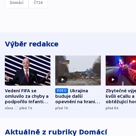
Domácí
ČT24
Výběr redakce
Vedení FIFA se
Ukrajina
Zbytečné výj
VIDEO
omluvilo za chyby a
buduje další
kvůli eCallu a
podpořilo Infantina.
opevnění na hranici
obtěžující ho
UEFA trvá na
s Běloruskem
zdržují záchr
včera
před 7
h
před 7
h
před 8
h
bojkotu
Aktuálně z rubriky
Domácí