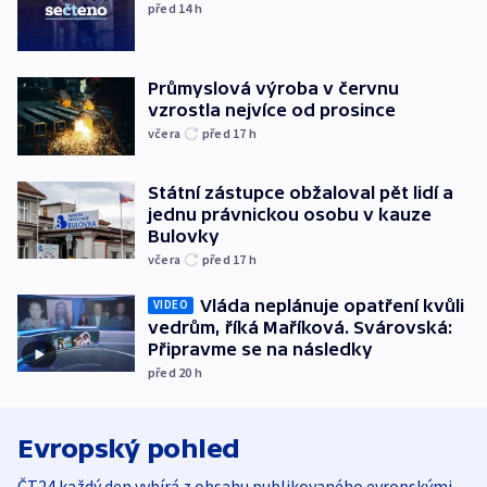
před 14
h
Průmyslová výroba v červnu
vzrostla nejvíce od prosince
včera
před 17
h
Státní zástupce obžaloval pět lidí a
jednu právnickou osobu v kauze
Bulovky
včera
před 17
h
Vláda neplánuje opatření kvůli
VIDEO
vedrům, říká Maříková. Svárovská:
Připravme se na následky
před 20
h
Evropský pohled
ČT24 každý den vybírá z obsahu publikovaného evropskými