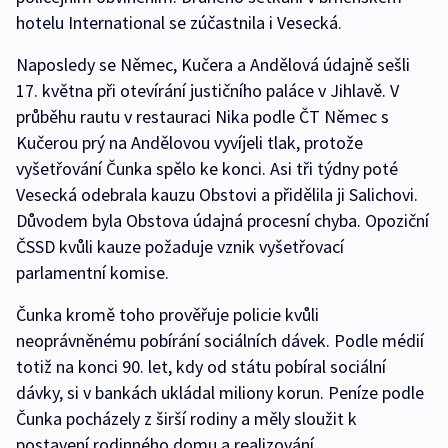
hotelu International se zúčastnila i Vesecká.
Naposledy se Němec, Kučera a Andělová údajně sešli
17. května při otevírání justičního paláce v Jihlavě. V
průběhu rautu v restauraci Nika podle ČT Němec s
Kučerou prý na Andělovou vyvíjeli tlak, protože
vyšetřování Čunka spělo ke konci. Asi tři týdny poté
Vesecká odebrala kauzu Obstovi a přidělila ji Salichovi.
Důvodem byla Obstova údajná procesní chyba. Opoziční
ČSSD kvůli kauze požaduje vznik vyšetřovací
parlamentní komise.
Čunka kromě toho prověřuje policie kvůli
neoprávněnému pobírání sociálních dávek. Podle médií
totiž na konci 90. let, kdy od státu pobíral sociální
dávky, si v bankách ukládal miliony korun. Peníze podle
Čunka pocházely z širší rodiny a měly sloužit k
postavení rodinného domu a realizování