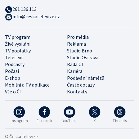
261 136 113
info@ceskatelevize.cz
TV program
Pro média
Živé vysílání
Reklama
TV poplatky
Studio Brno
Teletext
Studio Ostrava
Podcasty
Rada ČT
Počasí
Kariéra
E-shop
Podávání námětů
Mobilní a TV aplikace
Časté dotazy
Vše o ČT
Kontakty
Instagram
Facebook
YouTube
X
Threads
© Česká televize