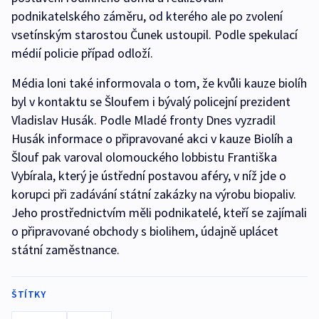
podnikatelského záměru, od kterého ale po zvolení
vsetínským starostou Čunek ustoupil. Podle spekulací
médií policie případ odloží.
Média loni také informovala o tom, že kvůli kauze biolíh
byl v kontaktu se Šloufem i bývalý policejní prezident
Vladislav Husák. Podle Mladé fronty Dnes vyzradil
Husák informace o připravované akci v kauze Biolíh a
Šlouf pak varoval olomouckého lobbistu Františka
Vybírala, který je ústřední postavou aféry, v níž jde o
korupci při zadávání státní zakázky na výrobu biopaliv.
Jeho prostřednictvím měli podnikatelé, kteří se zajímali
o připravované obchody s biolihem, údajně uplácet
státní zaměstnance.
ŠTÍTKY