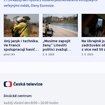
veřejnými médii, členy Eurovize.
Jiný jazyk i technika.
„Musíme zapojit
Na Ukrajině j
Ve Francii
ženy.“ Litevští
zadržováni o
spolupracují hasiči z
politici zvažují
z více než 50 
různých zemí
dohodu o
Bojovali na s
před 14
h
5. 8. 2026
5. 8. 2026
demografii
Ruska
Divácké centrum
každý všední den:
8:00—16:00 hodin