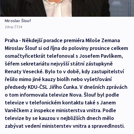
Miroslav Šlouf
Zdroj:
ČT24
Praha - Někdejší poradce premiéra Miloše Zemana
Miroslav Šlouf si od října do poloviny prosince celkem
osmačtyřicetkrát telefonoval s Josefem Pavlíkem,
šéfem sekretariátu nejvyšší státní zástupkyně
Renaty Vesecké. Bylo to v době, kdy zastupitelství
řešilo mimo jiné kauzy biolíh nebo vyšetřování
předsedy KDU-ČSL Jiřího Čunka. V dnešních zprávách
o tom informovala televize Nova. Šlouf byl podle
televize v telefonickém kontaktu také s Janem
Vaněčkem z inspekce ministerstva vnitra. Podle
televize by se kauzou v nejbližších dnech mělo
zabývat vedení ministerstev vnitra a spravedlnosti.