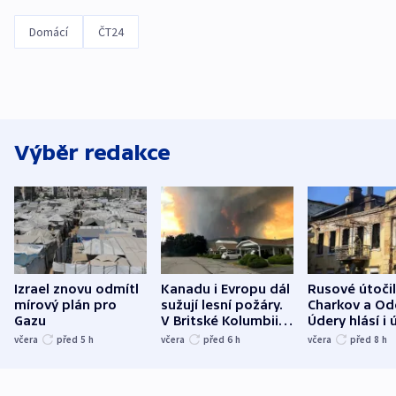
Domácí
ČT24
Výběr redakce
Izrael znovu odmítl
Kanadu i Evropu dál
Rusové útočil
mírový plán pro
sužují lesní požáry.
Charkov a Od
Gazu
V Britské Kolumbii
Údery hlásí i 
evakuovali tisíce lidí
Bělgorodu
včera
před 5
h
včera
před 6
h
včera
před 8
h