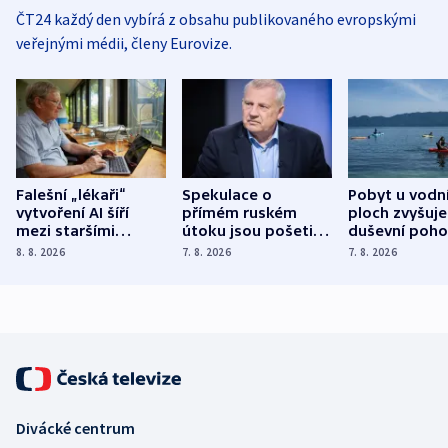
ČT24 každý den vybírá z obsahu publikovaného evropskými
veřejnými médii, členy Eurovize.
Falešní „lékaři“
Spekulace o
Pobyt u vodn
vytvoření AI šíří
přímém ruském
ploch zvyšuje
mezi staršími
útoku jsou pošetilé,
duševní poho
Poláky nebezpečné
míní estonský
ukázala
8. 8. 2026
7. 8. 2026
7. 8. 2026
zdravotní rady
bezpečnostní
mezinárodní 
expert
Divácké centrum