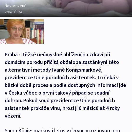
Novorozeně
Zdroj:
ČT24
Praha - Těžké neúmyslné ublížení na zdraví při
domácím porodu přičítá obžaloba zastánkyni této
alternativní metody Ivaně Königsmarkové,
prezidentce Unie porodních asistentek. Tu čeká v
blízké době proces a podle dostupných informací jde
v Česku vůbec o první takový případ se soudní
dohrou. Pokud soud prezidentce Unie porodních
asistentek prokáže vinu, hrozí jí 6 měsíců až 4 roky
vězení.
Sama Königsmarková letos v červnu v rozhovoru pro