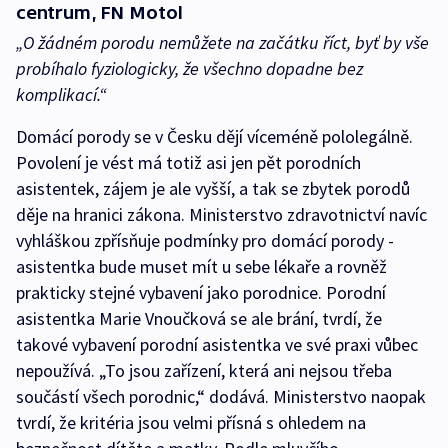
centrum, FN Motol
„O žádném porodu nemůžete na začátku říct, byť by vše
probíhalo fyziologicky, že všechno dopadne bez
komplikací.“
Domácí porody se v Česku dějí víceméně pololegálně.
Povolení je vést má totiž asi jen pět porodních
asistentek, zájem je ale vyšší, a tak se zbytek porodů
děje na hranici zákona. Ministerstvo zdravotnictví navíc
vyhláškou zpřísňuje podmínky pro domácí porody -
asistentka bude muset mít u sebe lékaře a rovněž
prakticky stejné vybavení jako porodnice. Porodní
asistentka Marie Vnoučková se ale brání, tvrdí, že
takové vybavení porodní asistentka ve své praxi vůbec
nepoužívá. „To jsou zařízení, která ani nejsou třeba
součástí všech porodnic,“ dodává. Ministerstvo naopak
tvrdí, že kritéria jsou velmi přísná s ohledem na