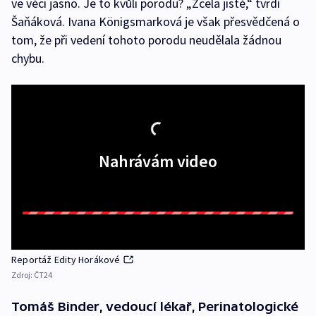
ve věci jasno. Je to kvůli porodu? „Zcela jistě,“ tvrdí
Šaňáková. Ivana Königsmarková je však přesvědčená o
tom, že při vedení tohoto porodu neudělala žádnou
chybu.
Nahrávám video
Reportáž Edity Horákové
Zdroj:
ČT24
Tomáš Binder, vedoucí lékař, Perinatologické