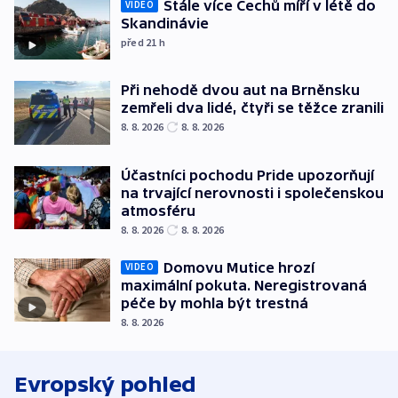
Stále více Čechů míří v létě do
VIDEO
Skandinávie
před 21
h
Při nehodě dvou aut na Brněnsku
zemřeli dva lidé, čtyři se těžce zranili
8. 8. 2026
8. 8. 2026
Účastníci pochodu Pride upozorňují
na trvající nerovnosti i společenskou
atmosféru
8. 8. 2026
8. 8. 2026
Domovu Mutice hrozí
VIDEO
maximální pokuta. Neregistrovaná
péče by mohla být trestná
8. 8. 2026
Evropský pohled