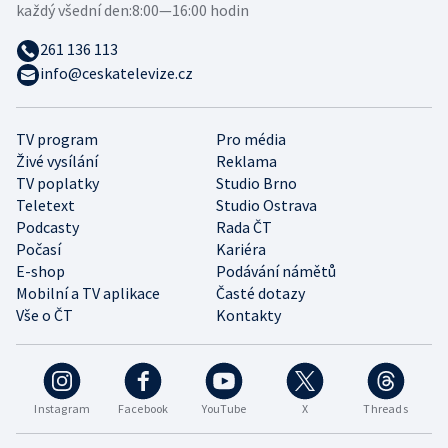
každý všední den:
8:00—16:00 hodin
261 136 113
info@ceskatelevize.cz
TV program
Pro média
Živé vysílání
Reklama
TV poplatky
Studio Brno
Teletext
Studio Ostrava
Podcasty
Rada ČT
Počasí
Kariéra
E-shop
Podávání námětů
Mobilní a TV aplikace
Časté dotazy
Vše o ČT
Kontakty
Instagram
Facebook
YouTube
X
Threads