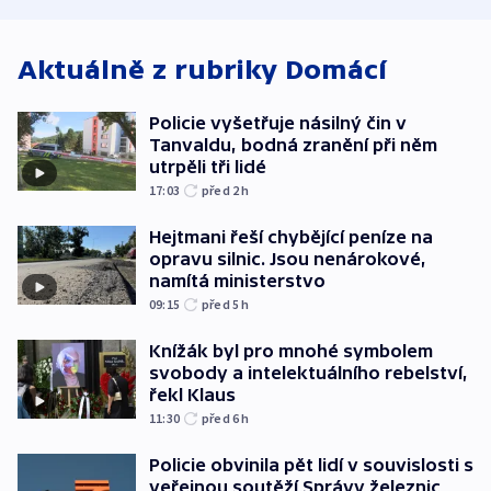
stadion
Rusko
Aktuálně z rubriky
Domácí
Policie vyšetřuje násilný čin v
Tanvaldu, bodná zranění při něm
utrpěli tři lidé
17:03
před 2
h
Hejtmani řeší chybějící peníze na
opravu silnic. Jsou nenárokové,
namítá ministerstvo
09:15
před 5
h
Knížák byl pro mnohé symbolem
svobody a intelektuálního rebelství,
řekl Klaus
11:30
před 6
h
Policie obvinila pět lidí v souvislosti s
veřejnou soutěží Správy železnic