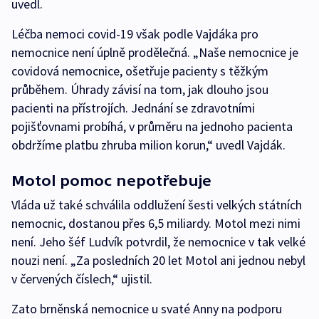
uvedl.
Léčba nemoci covid-19 však podle Vajdáka pro
nemocnice není úplně prodělečná. „Naše nemocnice je
covidová nemocnice, ošetřuje pacienty s těžkým
průběhem. Úhrady závisí na tom, jak dlouho jsou
pacienti na přístrojích. Jednání se zdravotními
pojišťovnami probíhá, v průměru na jednoho pacienta
obdržíme platbu zhruba milion korun,“ uvedl Vajdák.
Motol pomoc nepotřebuje
Vláda už také schválila oddlužení šesti velkých státních
nemocnic, dostanou přes 6,5 miliardy. Motol mezi nimi
není. Jeho šéf Ludvík potvrdil, že nemocnice v tak velké
nouzi není. „Za posledních 20 let Motol ani jednou nebyl
v červených číslech,“ ujistil.
Zato brněnská nemocnice u svaté Anny na podporu