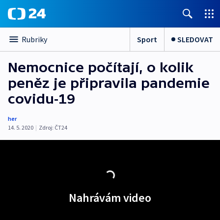
Sport
SLEDOVAT
Rubriky
Nemocnice počítají, o kolik
peněz je připravila pandemie
covidu-19
her
14. 5. 2020
|
Zdroj:
ČT24
Nahrávám video