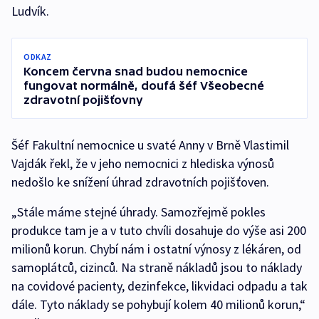
Ludvík.
ODKAZ
Koncem června snad budou nemocnice
fungovat normálně, doufá šéf Všeobecné
zdravotní pojišťovny
Šéf Fakultní nemocnice u svaté Anny v Brně Vlastimil
Vajdák řekl, že v jeho nemocnici z hlediska výnosů
nedošlo ke snížení úhrad zdravotních pojišťoven.
„Stále máme stejné úhrady. Samozřejmě pokles
produkce tam je a v tuto chvíli dosahuje do výše asi 200
milionů korun. Chybí nám i ostatní výnosy z lékáren, od
samoplátců, cizinců. Na straně nákladů jsou to náklady
na covidové pacienty, dezinfekce, likvidaci odpadu a tak
dále. Tyto náklady se pohybují kolem 40 milionů korun,“