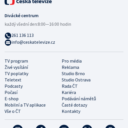
Divácké centrum
každý všední den:
8:00—16:00 hodin
261 136 113
info@ceskatelevize.cz
TV program
Pro média
Živé vysílání
Reklama
TV poplatky
Studio Brno
Teletext
Studio Ostrava
Podcasty
Rada ČT
Počasí
Kariéra
E-shop
Podávání námětů
Mobilní a TV aplikace
Časté dotazy
Vše o ČT
Kontakty