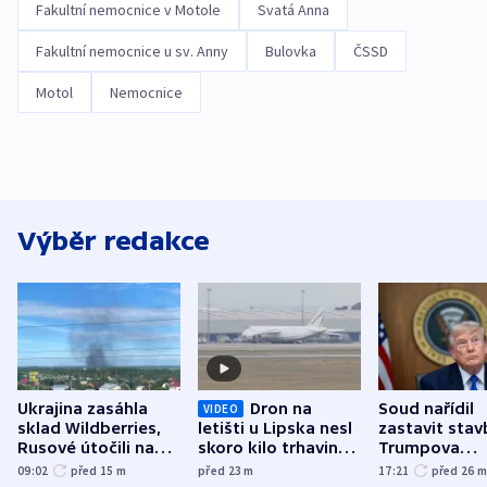
Fakultní nemocnice v Motole
Svatá Anna
Fakultní nemocnice u sv. Anny
Bulovka
ČSSD
Motol
Nemocnice
Výběr redakce
Ukrajina zasáhla
Dron na
Soud nařídil
VIDEO
sklad Wildberries,
letišti u Lipska nesl
zastavit stav
Rusové útočili na
skoro kilo trhaviny,
Trumpova
trh, hasiče či
indicie ukazují na
tanečního sá
09:02
před 15
m
před 23
m
17:21
před 26