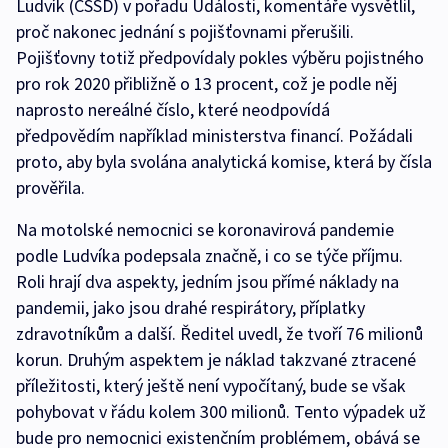
Ludvík (ČSSD) v pořadu Události, komentáře vysvětlil,
proč nakonec jednání s pojišťovnami přerušili.
Pojišťovny totiž předpovídaly pokles výběru pojistného
pro rok 2020 přibližně o 13 procent, což je podle něj
naprosto nereálné číslo, které neodpovídá
předpovědím například ministerstva financí. Požádali
proto, aby byla svolána analytická komise, která by čísla
prověřila.
Na motolské nemocnici se koronavirová pandemie
podle Ludvíka podepsala značně, i co se týče příjmu.
Roli hrají dva aspekty, jedním jsou přímé náklady na
pandemii, jako jsou drahé respirátory, příplatky
zdravotníkům a další. Ředitel uvedl, že tvoří 76 milionů
korun. Druhým aspektem je náklad takzvané ztracené
příležitosti, který ještě není vypočítaný, bude se však
pohybovat v řádu kolem 300 milionů. Tento výpadek už
bude pro nemocnici existenčním problémem, obává se