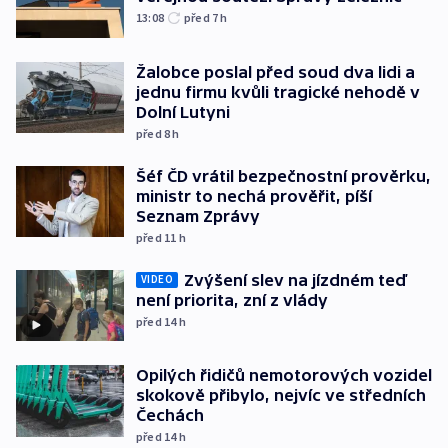
13:08
před 7
h
Žalobce poslal před soud dva lidi a
jednu firmu kvůli tragické nehodě v
Dolní Lutyni
před 8
h
Šéf ČD vrátil bezpečnostní prověrku,
ministr to nechá prověřit, píší
Seznam Zprávy
před 11
h
Zvýšení slev na jízdném teď
VIDEO
není priorita, zní z vlády
před 14
h
Opilých řidičů nemotorových vozidel
skokově přibylo, nejvíc ve středních
Čechách
před 14
h