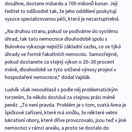
dosáhne, dostane miliardu a 700 milionů korun. Její
ředitel to odůvodnil tak, že jeho oddělení poskytují
vysoce specializovanou péči, která je nezastupitelná.
„Na druhou stranu, pokud se podíváme do systému
úhrad, tak tato nemocnice dlouhodobě spolu s
Bulovkou vykazuje nejnižší základní sazbu, co se týká
úhrady ve formě fakultních nemocnic. Samozřejmě,
pokud dostanete za stejný výkon o 20–⁠30 procent
méně, dlouhodobě se tyto snížené výnosy projeví v
hospodaření nemocnice,“ dodal Vajdák.
Ludvík však nesouhlasil s podle něj problematickým
tvrzením, že někdo dostává za stejnou práci méně
peněz. „To není pravda. Problém je v tom, svatá Anna je
špičkové zařízení, které má smůlu, že některé velmi
lukrativní obory, které dříve provozovalo, jsou teď v jiné
nemocnici v rámci areálu, a proto se dostalo do