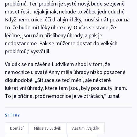
problémů. Ten problém je systémový, bude se zjevně
muset řešit nějak jinak, nebude to vůbec jednoduché.
Když nemocnice léčí drahými léky, musí si dát pozor na
to, že bude mít léky uhrazeny. Občas se stane, že
léčíme, jsou nám přislíbeny úhrady, a pak je
nedostaneme. Pak se můžeme dostat do velkých
problémů,“ vysvětlil.
Vajdák se na závěr s Ludvíkem shodl v tom, že
nemocnice u svaté Anny měla úhrady nízko posazené
dlouhodobě. „Situace se teď mění, ale některé
lukrativní úhrady, které tam jsou, byly posunuty jinam.
To je příčina, proč nemocnice je ve ztrátách,“ uznal.
ŠTÍTKY
Domácí
Miloslav Ludvík
Vlastimil Vajdák