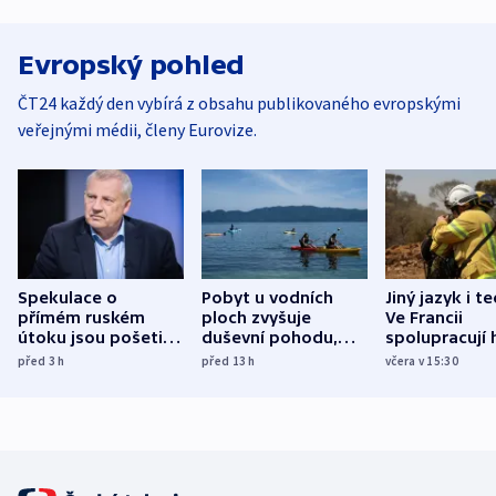
Evropský pohled
ČT24 každý den vybírá z obsahu publikovaného evropskými
veřejnými médii, členy Eurovize.
Spekulace o
Pobyt u vodních
Jiný jazyk i t
přímém ruském
ploch zvyšuje
Ve Francii
útoku jsou pošetilé,
duševní pohodu,
spolupracují h
míní estonský
ukázala
různých zemí
před 3
h
před 13
h
včera v 15:30
bezpečnostní
mezinárodní studie
expert