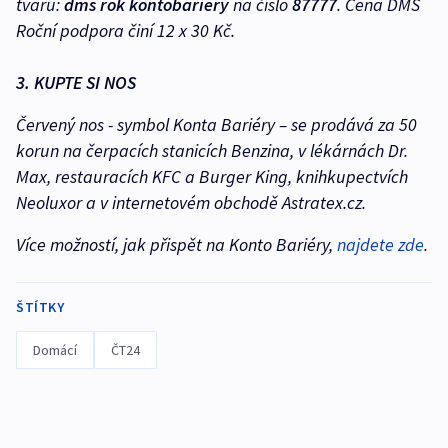
tvaru:
dms rok kontobariery
na číslo
87777
. Cena DMS
Roční podpora činí 12 x 30 Kč.
3. KUPTE SI NOS
Červený nos - symbol Konta Bariéry – se prodává za 50
korun na čerpacích stanicích Benzina, v lékárnách Dr.
Max, restauracích KFC a Burger King, knihkupectvích
Neoluxor a v internetovém obchodě Astratex.cz.
Více možností, jak přispět na Konto Bariéry,
najdete zde
.
ŠTÍTKY
Domácí
ČT24