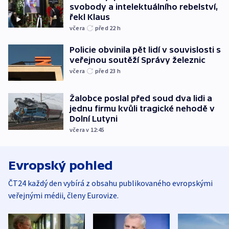
svobody a intelektuálního rebelství,
řekl Klaus
včera
před 22
h
Policie obvinila pět lidí v souvislosti s
veřejnou soutěží Správy železnic
včera
před 23
h
Žalobce poslal před soud dva lidi a
jednu firmu kvůli tragické nehodě v
Dolní Lutyni
včera v 12:45
Evropský pohled
ČT24 každý den vybírá z obsahu publikovaného evropskými
veřejnými médii, členy Eurovize.