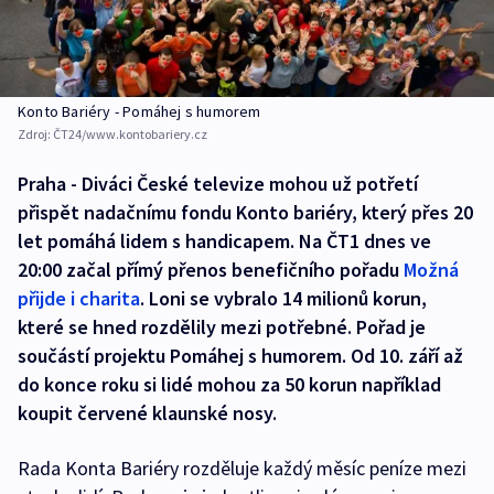
Konto Bariéry - Pomáhej s humorem
Zdroj:
ČT24/www.kontobariery.cz
Praha - Diváci České televize mohou už potřetí
přispět nadačnímu fondu Konto bariéry, který přes 20
let pomáhá lidem s handicapem. Na ČT1 dnes ve
20:00 začal přímý přenos benefičního pořadu
Možná
přijde i charita
. Loni se vybralo 14 milionů korun,
které se hned rozdělily mezi potřebné. Pořad je
součástí projektu Pomáhej s humorem. Od 10. září až
do konce roku si lidé mohou za 50 korun například
koupit červené klaunské nosy.
Rada Konta Bariéry rozděluje každý měsíc peníze mezi