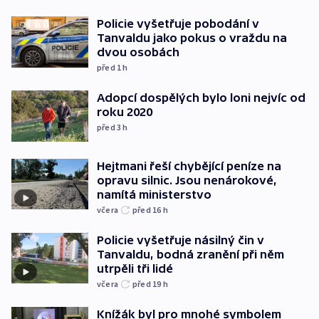
Policie vyšetřuje pobodání v
Tanvaldu jako pokus o vraždu na
dvou osobách
před 1
h
Adopcí dospělých bylo loni nejvíc od
roku 2020
před 3
h
Hejtmani řeší chybějící peníze na
opravu silnic. Jsou nenárokové,
namítá ministerstvo
včera
před 16
h
Policie vyšetřuje násilný čin v
Tanvaldu, bodná zranění při něm
utrpěli tři lidé
včera
před 19
h
Knížák byl pro mnohé symbolem