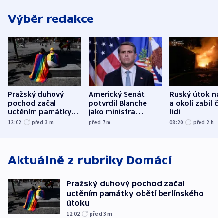
Výběr redakce
Pražský duhový
Americký Senát
Ruský útok n
pochod začal
potvrdil Blanche
a okolí zabil č
uctěním památky
jako ministra
lidi
obětí berlínského
spravedlnosti
12:02
před 3
m
před 7
m
08:20
před 2
h
útoku
Aktuálně z rubriky
Domácí
Pražský duhový pochod začal
uctěním památky obětí berlínského
útoku
12:02
před 3
m