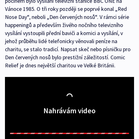
počinem bylo vysílání televizní stanice BBC ONE na
Vánoce 1985. O tři roky později se poprvé konal „Red
Nose Day“, neboli „Den červených nosů“. V rámci série
happeningů a především živého nočního televizního
vysílání vystoupili přední baviči a komici a vysílání, v
jehož průběhu lidé telefonicky věnovali peníze na
charitu, se stalo tradicí. Napsat skeč nebo písničku pro
Den červených nosů bylo prestižní záležitostí. Comic
Relief je dnes největší charitou ve Velké Británii.
Nahrávám video