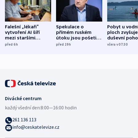
Falešní „lékaři“
Spekulace o
Pobyt u vodn
vytvoření AI šíří
přímém ruském
ploch zvyšuje
mezi staršími
útoku jsou pošetilé,
duševní poho
Poláky nebezpečné
míní estonský
ukázala
před 6
h
před 19
h
včera v 07:30
zdravotní rady
bezpečnostní
mezinárodní 
expert
Divácké centrum
každý všední den:
8:00—16:00 hodin
261 136 113
info@ceskatelevize.cz