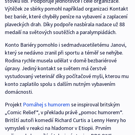
stovku lidí. Podporuje jednotlivce i celé organizace.
Výtěžek ze sbírky pomohl například organizaci Kontakt
bez bariér, které chyběly peníze na vybavení a zaplacení
plaveckých drah. Díky podpoře nasbírala nadace už 88
medailí na světových soutěžích a paralympiádách.
Konto Bariéry pomohlo i sedmadvacetiletému Janovi,
který se nedávno zranil při sportu a téměř se nehýbe.
Rodina rychle musela udělat v domě bezbariérové
úpravy. Jediný kontakt se světem má čerstvě
vystudovaný veterinář díky počítačové myši, kterou mu
konto zaplatilo spolu s dalším nutným vybavením
domácnosti.
Projekt
Pomáhej s humorem
se inspiroval britským
„Comic Relief“, v překladu právě „pomoc humorem“.
Britští autoři komedií Richard Curtis a Lenny Henry ho
vymysleli v reakci na hladomor v Etiopii. Prvním