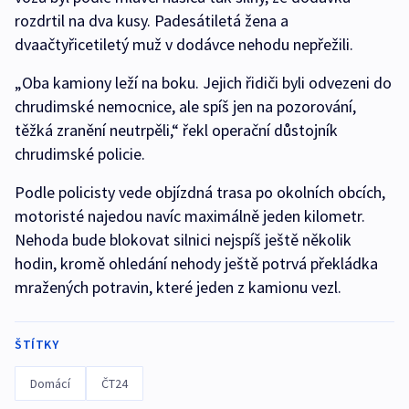
rozdrtil na dva kusy. Padesátiletá žena a
dvaačtyřicetiletý muž v dodávce nehodu nepřežili.
„Oba kamiony leží na boku. Jejich řidiči byli odvezeni do
chrudimské nemocnice, ale spíš jen na pozorování,
těžká zranění neutrpěli,“ řekl operační důstojník
chrudimské policie.
Podle policisty vede objízdná trasa po okolních obcích,
motoristé najedou navíc maximálně jeden kilometr.
Nehoda bude blokovat silnici nejspíš ještě několik
hodin, kromě ohledání nehody ještě potrvá překládka
mražených potravin, které jeden z kamionu vezl.
ŠTÍTKY
Domácí
ČT24