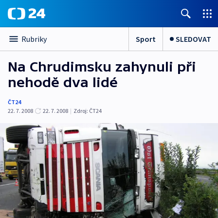
Sport
SLEDOVAT
Rubriky
Na Chrudimsku zahynuli při
nehodě dva lidé
ČT24
22. 7. 2008
22. 7. 2008
|
Zdroj:
ČT24