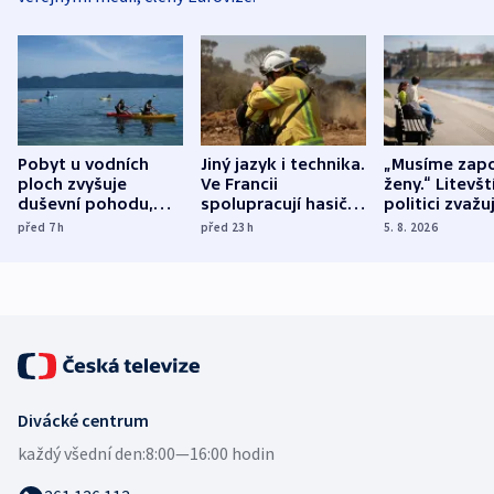
Pobyt u vodních
Jiný jazyk i technika.
„Musíme zapo
ploch zvyšuje
Ve Francii
ženy.“ Litevšt
duševní pohodu,
spolupracují hasiči z
politici zvažuj
ukázala
různých zemí
dohodu o
před 7
h
před 23
h
5. 8. 2026
mezinárodní studie
demografii
Divácké centrum
každý všední den:
8:00—16:00 hodin