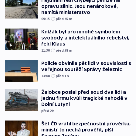
opravu silnic. Jsou nenárokové,
namítá ministerstvo
09:15
před 45
m
Knížák byl pro mnohé symbolem
svobody a intelektuálního rebelství,
řekl Klaus
11:30
před 58
m
Policie obvinila pět lidí v souvislosti s
veřejnou soutěží Správy železnic
13:08
před 1
h
Žalobce poslal před soud dva lidi a
jednu firmu kvůli tragické nehodě v
Dolní Lutyni
před 2
h
Šéf ČD vrátil bezpečnostní prověrku,
ministr to nechá prověřit, píší
Seznam Zprávy