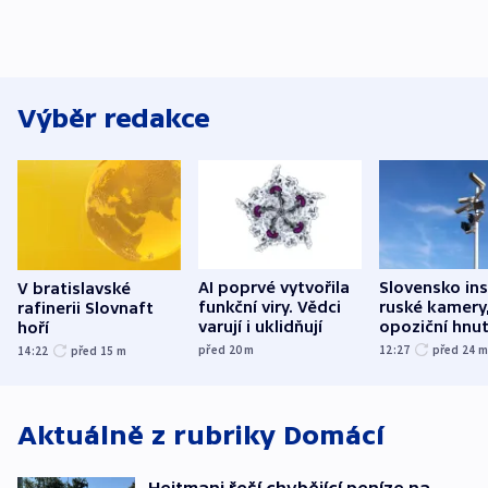
Výběr redakce
AI poprvé vytvořila
Slovensko ins
V bratislavské
funkční viry. Vědci
ruské kamery,
rafinerii Slovnaft
varují i uklidňují
opoziční hnut
hoří
před 20
m
12:27
před 24
14:22
před 15
m
Aktuálně z rubriky
Domácí
Hejtmani řeší chybějící peníze na