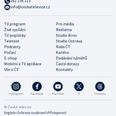
261 136 113
info@ceskatelevize.cz
TV program
Pro média
Živé vysílání
Reklama
TV poplatky
Studio Brno
Teletext
Studio Ostrava
Podcasty
Rada ČT
Počasí
Kariéra
E-shop
Podávání námětů
Mobilní a TV aplikace
Časté dotazy
Vše o ČT
Kontakty
Instagram
Facebook
YouTube
X
Threads
© Česká televize
•
•
English
Ochrana soukromí
Přístupnost