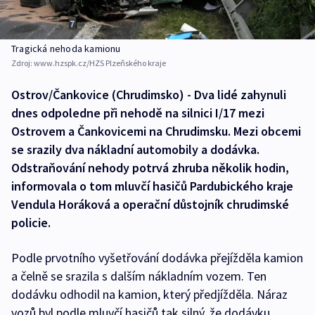
Tragická nehoda kamionu
Zdroj:
www.hzspk.cz/HZS Plzeňského kraje
Ostrov/Čankovice (Chrudimsko) - Dva lidé zahynuli
dnes odpoledne při nehodě na silnici I/17 mezi
Ostrovem a Čankovicemi na Chrudimsku. Mezi obcemi
se srazily dva nákladní automobily a dodávka.
Odstraňování nehody potrvá zhruba několik hodin,
informovala o tom mluvčí hasičů Pardubického kraje
Vendula Horáková a operační důstojník chrudimské
policie.
Podle prvotního vyšetřování dodávka přejížděla kamion
a čelně se srazila s dalším nákladním vozem. Ten
dodávku odhodil na kamion, který předjížděla. Náraz
vozů byl podle mluvčí hasičů tak silný, že dodávku