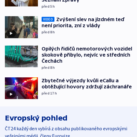
před 5
h
Zvýšení slev na jízdném teď
VIDEO
není priorita, zní z vlády
před 8
h
Opilých řidičů nemotorových vozidel
skokově přibylo, nejvíc ve středních
Čechách
před 8
h
Zbytečné výjezdy kvůli eCallu a
obtěžující hovory zdržují záchranáře
před 17
h
Evropský pohled
ČT24 každý den vybírá z obsahu publikovaného evropskými
veřejnými médii, členy Eurovize.