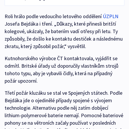
Roli hrálo podle vedoucího letového oddělení
ÚZPLN
Josefa Bejdáka i tření. „Důkazy, které přinesli britští
kolegové, ukázaly, že bateriím vadí otřesy při letu. Ty
způsobily, že došlo ke kontaktu destiček a následnému
zkratu, který způsobil požár,“ vysvětlil.
Kutnohorského výrobce ČT kontaktovala, vyjádřit se
odmítl. Britské úřady už doporučily vlastníkům strojů
tohoto typu, aby je vybavili čidly, která na případný
požár upozorní.
Třetí požár kluzáku se stal ve Spojených státech. Podle
Bejdáka jde o ojedinělé případy spojené s vývojem
technologie. Alternativu podle něj zatím dobíjecí
lithium-polymerové baterie nemají. Pomocné bateriové
pohony se na větroních začaly používat v posledních