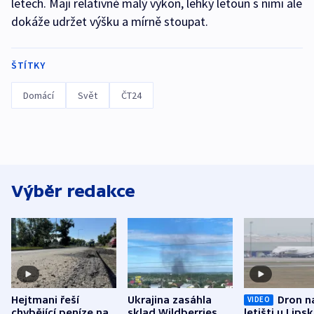
letech. Mají relativně malý výkon, lehký letoun s nimi ale
dokáže udržet výšku a mírně stoupat.
ŠTÍTKY
Domácí
Svět
ČT24
Výběr redakce
Hejtmani řeší
Ukrajina zasáhla
Dron n
VIDEO
chybějící peníze na
sklad Wildberries,
letišti u Lips