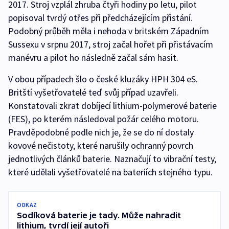
2017. Stroj vzplál zhruba čtyři hodiny po letu, pilot
popisoval tvrdý otřes při předcházejícím přistání.
Podobný průběh měla i nehoda v britském Západním
Sussexu v srpnu 2017, stroj začal hořet při přistávacím
manévru a pilot ho následně začal sám hasit.
V obou případech šlo o české kluzáky HPH 304 eS.
Britští vyšetřovatelé teď svůj případ uzavřeli.
Konstatovali zkrat dobíjecí lithium-polymerové baterie
(FES), po kterém následoval požár celého motoru.
Pravděpodobné podle nich je, že se do ní dostaly
kovové nečistoty, které narušily ochranný povrch
jednotlivých článků baterie. Naznačují to vibrační testy,
které udělali vyšetřovatelé na bateriích stejného typu.
ODKAZ
Sodíková baterie je tady. Může nahradit
lithium, tvrdí její autoři