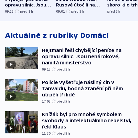
opravu silnic. Jsou
Rusové útočili na
skoro kilo trh
nenárokové, namítá
trh, hasiče či
indicie ukazuj
09:15
před 2
h
09:02
před 3
h
před 3
h
ministerstvo
stadion
Rusko
Aktuálně z rubriky
Domácí
Hejtmani řeší chybějící peníze na
opravu silnic. Jsou nenárokové,
namítá ministerstvo
09:15
před 2
h
Policie vyšetřuje násilný čin v
Tanvaldu, bodná zranění při něm
utrpěli tři lidé
17:03
před 5
h
Knížák byl pro mnohé symbolem
svobody a intelektuálního rebelství,
řekl Klaus
11:30
před 9
h