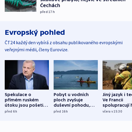
Čechách
před 17
h
Evropský pohled
ČT24 každý den vybírá z obsahu publikovaného evropskými
veřejnými médii, členy Eurovize.
Spekulace o
Pobyt u vodních
Jiný jazyk i t
přímém ruském
ploch zvyšuje
Ve Francii
útoku jsou pošetilé,
duševní pohodu,
spolupracují h
míní estonský
ukázala
různých zemí
před 6
h
před 16
h
včera v 15:30
bezpečnostní
mezinárodní studie
expert