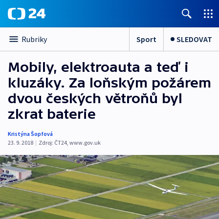
Sport
SLEDOVAT
Rubriky
Mobily, elektroauta a teď i
kluzáky. Za loňským požárem
dvou českých větroňů byl
zkrat baterie
Kristýna Šopfová
23. 9. 2018
|
Zdroj:
ČT24
,
www.gov.uk