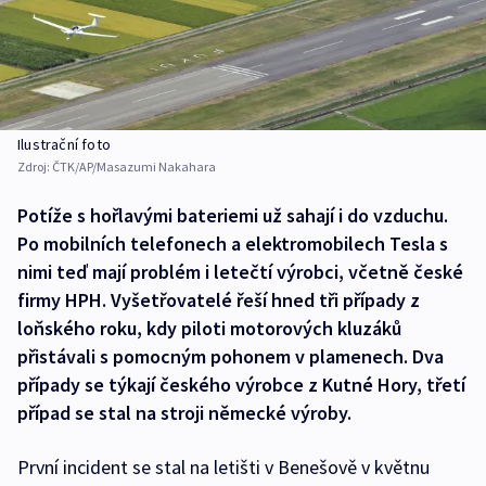
Ilustrační foto
Zdroj:
ČTK/AP/Masazumi Nakahara
Potíže s hořlavými bateriemi už sahají i do vzduchu.
Po mobilních telefonech a elektromobilech Tesla s
nimi teď mají problém i letečtí výrobci, včetně české
firmy HPH. Vyšetřovatelé řeší hned tři případy z
loňského roku, kdy piloti motorových kluzáků
přistávali s pomocným pohonem v plamenech. Dva
případy se týkají českého výrobce z Kutné Hory, třetí
případ se stal na stroji německé výroby.
První incident se stal na letišti v Benešově v květnu