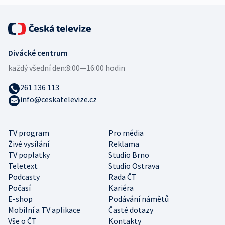
Divácké centrum
každý všední den:
8:00—16:00 hodin
261 136 113
info@ceskatelevize.cz
TV program
Pro média
Živé vysílání
Reklama
TV poplatky
Studio Brno
Teletext
Studio Ostrava
Podcasty
Rada ČT
Počasí
Kariéra
E-shop
Podávání námětů
Mobilní a TV aplikace
Časté dotazy
Vše o ČT
Kontakty