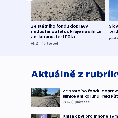
Ze státního fondu dopravy
Slov
nedostanou letos kraje na silnice
tvrd
ani korunu, řekl Půta
před 
09:15
právě teď
Aktuálně z rubri
Ze státního fondu doprav
silnice ani korunu, řekl Pů
09:15
právě teď
Knížák byl pro mnohé sy