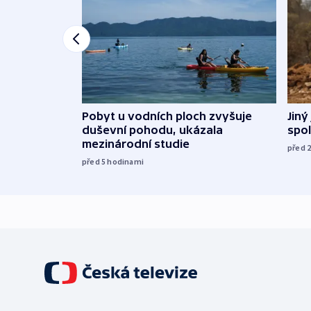
Jiný
Pobyt u vodních ploch zvyšuje
spol
duševní pohodu, ukázala
mezinárodní studie
před 
před 5
hodinami