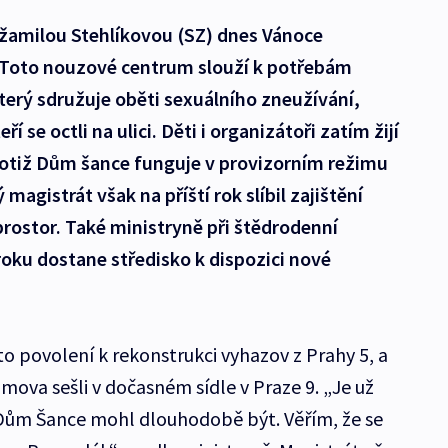
Džamilou Stehlíkovou (SZ) dnes Vánoce
. Toto nouzové centrum slouží k potřebám
erý sdružuje oběti sexuálního zneužívání,
ří se octli na ulici. Děti i organizátoři zatím žijí
 totiž Dům šance funguje v provizorním režimu
agistrát však na příští rok slíbil zajištění
prostor. Také ministryně při štědrodenní
 roku dostane středisko k dispozici nové
o povolení k rekonstrukci vyhazov z Prahy 5, a
omova sešli v dočasném sídle v Praze 9. „Je už
Dům Šance mohl dlouhodobě být. Věřím, že se