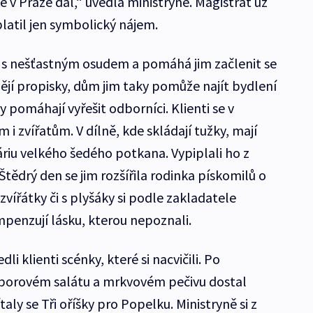
 v Praze dál,“ uvedla ministryně. Magistrát už
platil jen symbolický nájem.
s nešťastným osudem a pomáhá jim začlenit se
bějí propisky, dům jim taky pomůže najít bydlení
pomáhají vyřešit odborníci. Klienti se v
m i zvířatům. V dílně, kde skládají tužky, mají
áriu velkého šedého potkana. Vypiplali ho z
Štědrý den se jim rozšířila rodinka pískomilů o
zvířátky či s plyšáky si podle zakladatele
penzují lásku, kterou nepoznali.
 klienti scénky, které si nacvičili. Po
borovém salátu a mrkvovém pečivu dostal
ly se Tři oříšky pro Popelku. Ministryně si z