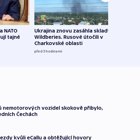
na NATO
Ukrajina znovu zasáhla sklady
VIDEO
ují tajné
Wildberies. Rusové útočili v
není 
Charkovské oblasti
před 5
před 3
hodinami
čů nemotorových vozidel skokově přibylo,
ředních Čechách
ezdy kvůli eCallu a obtěžující hovory