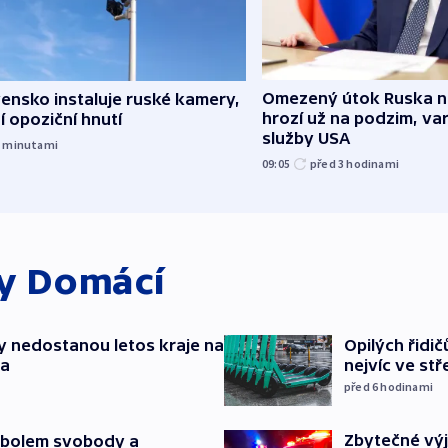
Omezený útok Ruska 
ensko instaluje ruské kamery,
hrozí už na podzim, var
í opoziční hnutí
služby USA
5
minutami
09:05
před 3
hodinami
ky
Domácí
y nedostanou letos kraje na
Opilých řidi
ta
nejvíc ve st
před 6
hodinami
Zbytečné výj
mbolem svobody a