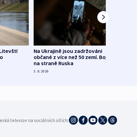
Litevští
Na Ukrajině jsou zadržováni
Španě
 o
občané z více než 50 zemí. Bojovali
dosta
na straně Ruska
4. 8. 20
5. 8. 2026
eská televize na sociálních sítích: