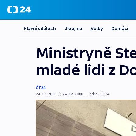
Hlavní události
Ukrajina
Volby
Domácí
Ministryně Ste
mladé lidi z 
ČT24
24. 12. 2008
24. 12. 2008
|
Zdroj:
ČT24