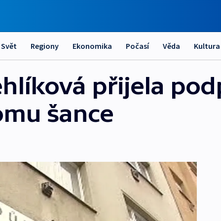
Svět
Regiony
Ekonomika
Počasí
Věda
Kultura
hlíková přijela pod
Domu šance