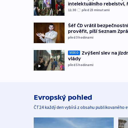
intelektuálního rebelství, 
11:30
před 23
minutami
Šéf ČD vrátil bezpečnostn
prověřit, píší Seznam Zpr
před 3
hodinami
Zvýšení slev na jízdn
VIDEO
vlády
před 5
hodinami
Evropský pohled
ČT24 každý den vybírá z obsahu publikovaného e