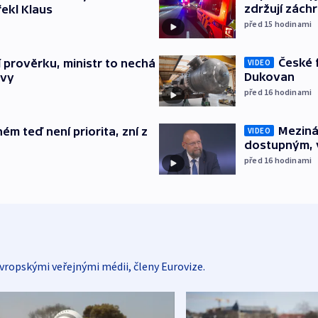
zdržují zách
řekl Klaus
před 15
hodinami
České 
í prověrku, ministr to nechá
VIDEO
Dukovan
ávy
před 16
hodinami
Meziná
ém teď není priorita, zní z
VIDEO
dostupným, 
před 16
hodinami
vropskými veřejnými médii, členy Eurovize.