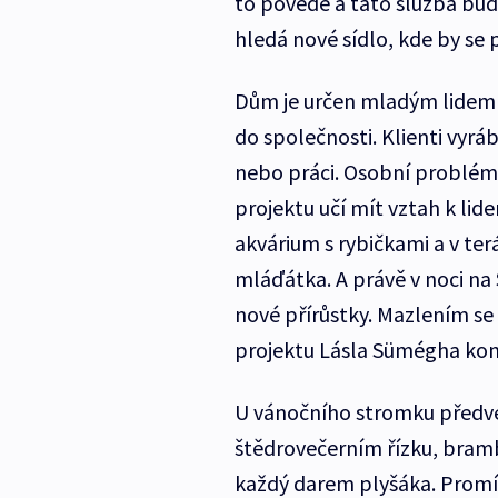
to povede a tato služba bude
hledá nové sídlo, kde by se 
Dům je určen mladým lidem 
do společnosti. Klienti vyrá
nebo práci. Osobní problémy 
projektu učí mít vztah k lide
akvárium s rybičkami a v ter
mláďátka. A právě v noci na 
nové přírůstky. Mazlením se 
projektu Lásla Sümégha kom
U vánočního stromku předvedli
štědrovečerním řízku, bram
každý darem plyšáka. Promíta