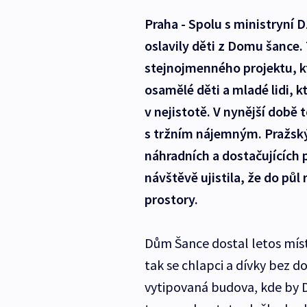
Praha - Spolu s ministryní 
oslavily děti z Domu šance
stejnojmenného projektu, kt
osamělé děti a mladé lidi, kte
v nejistotě. V nynější době
s tržním nájemným. Pražský m
náhradních a dostačujících 
návštěvě ujistila, že do půl
prostory.
Dům Šance dostal letos míst
tak se chlapci a dívky bez d
vytipovaná budova, kde by 